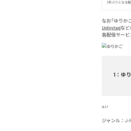
3年ぶりとなる配
なお「
ゆりか
Unlimited
など
各配信サービ
1
：
ゆ
a.i.r
ジャンル：
J-