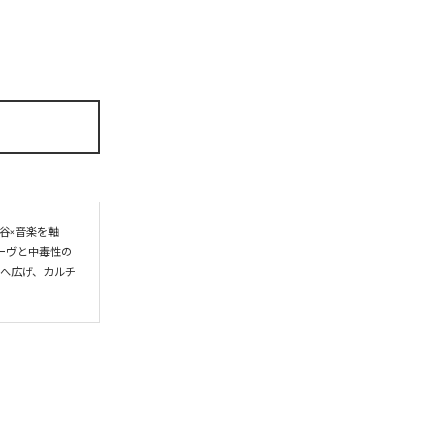
谷×音楽を軸
ーヴと中毒性の
界へ広げ、カルチ