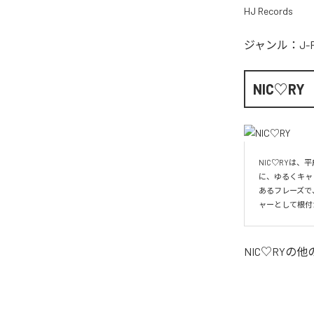
HJ Records
ジャンル：
J-
NIC♡RY
NIC♡RYは
に、ゆるくキャ
あるフレーズで
ャーとして根付
NIC♡RY
の他