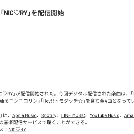
、「NIC♡RY」を配信開始
「NIC♡RY」が配信開始された。今回デジタル配信された楽曲は、「P
踊るニンニコリン」「Hey!!トモダッチ☆」を含む全4曲となって
」は、
Apple Music
、
Spotify
、
LINE MUSIC
、
YouTube Music
、
Amaz
の音楽配信サービスで聴くことができる。
ス：
NIC♡RY