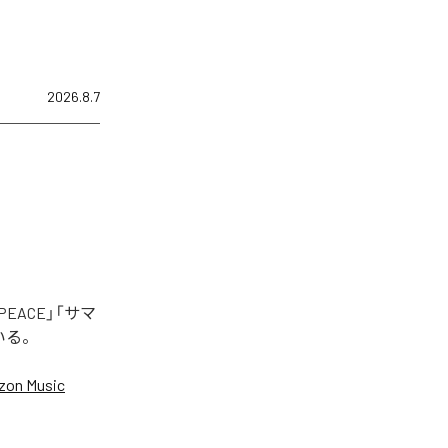
2026.8.7
EACE」「サマ
いる。
on Music