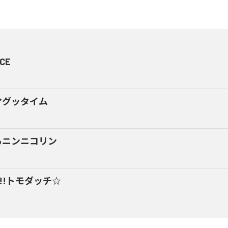
CE
マグッタイム
るニンニコリン
y!!トモダッチ☆