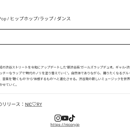
Pop
/
ヒップホップ/ラップ
/
ダンス
、平成の渋谷ストリートを令和にアップデートした“新渋谷系”ガールズラップデュオ。ギャル×渋
ッチーなラップで“時代のノリを塗り替えていく”。自然体でありながら、踊りたくなるグル
、音楽を“聴くもの”から“体感するもの”へと進化させる。渋谷発の新しいミュージックを世
かせていく。
のリリース：
NIC♡RY
https://nicory.jp