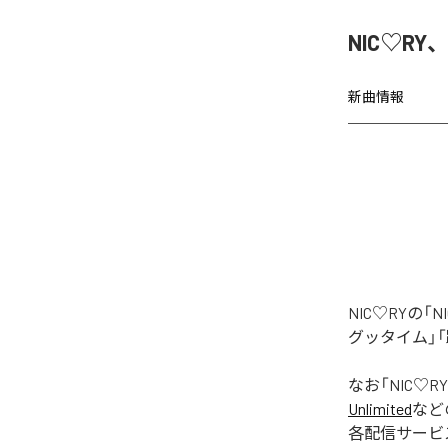
NIC♡RY
新曲情報
NIC♡RYの
グッタイム」「
なお「
NIC♡RY
Unlimited
など
各配信サービ