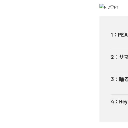
1
：
PEA
2
：
サ
3
：
踊
4
：
He