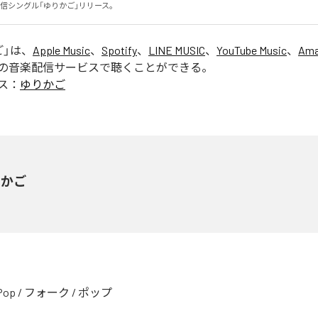
信シングル「ゆりかご」リリース。
ご
」は、
Apple Music
、
Spotify
、
LINE MUSIC
、
YouTube Music
、
Ama
の音楽配信サービスで聴くことができる。
ス：
ゆりかご
りかご
Pop
/
フォーク
/
ポップ