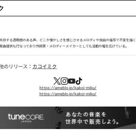
ク
共存する透明感のある声、どこか懐かしさを感じさせるメロディや独自の描写で不変を描
楽曲提供も行なっており作詞家・メロディーメイカーとしても活動の幅を広げている。
他のリリース：
カコイミク
https://ameblo.jp/kakoi-miku/
https://ameblo.jp/kakoi-miku/