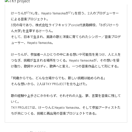
けーりんが「TK」を、Hayato Yamaokaが「Y」を担う、2人のプロデューサー
による音楽プロジェクト。

3児の母であり、株式会社ライフキャリアcircle代表取締役、「Bポジけーり
ん大学」を主宰するけーりん。

そして、日本で生まれ、英語の歌と洋楽に育てられたシンガー／音楽プロデ
ューサー、Hayato Yamaoka。

けーりんが、参加者一人ひとりの中にある想いや可能性を見つけ、人と人を
つなぎ、挑戦が生まれる場所をつくる。Hayato Yamaokaが、その想いを受
け取り、歌詞やメロディ、歌声へと変え、一つの音楽作品として形にする。

「何歳からでも、どんな立場からでも、新しい挑戦は始められる」

そんな想いから、2人はTKY PROJECTを立ち上げた。

歌の経験や上手さにかかわらず、それぞれの人生、夢、言葉を音楽に残して
いく。

TKY PROJECTは、けーりんとHayato Yamaoka、そして参加アーティストた
ちが共につくる、挑戦と再出発の音楽プロジェクトである。