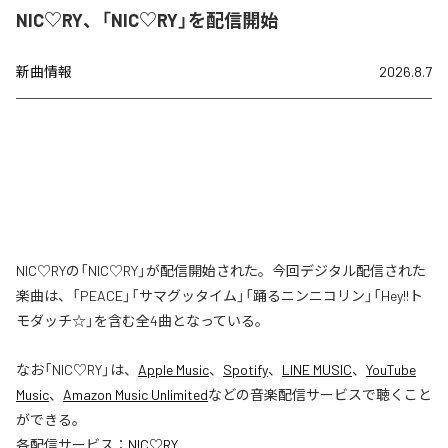
NIC♡RY、「NIC♡RY」を配信開始
新曲情報
2026.8.7
NIC♡RYの「NIC♡RY」が配信開始された。今回デジタル配信された
楽曲は、「PEACE」「サマグッタイム」「踊るニンニコリン」「Hey!!ト
モダッチ☆」を含む全4曲となっている。
なお「
NIC♡RY
」は、
Apple Music
、
Spotify
、
LINE MUSIC
、
YouTube
Music
、
Amazon Music Unlimited
などの音楽配信サービスで聴くこと
ができる。
各配信サービス：
NIC♡RY