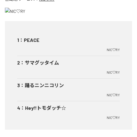
1
：
PEACE
NIC♡RY
2
：
サマグッタイム
NIC♡RY
3
：
踊るニンニコリン
NIC♡RY
4
：
Hey!!トモダッチ☆
NIC♡RY