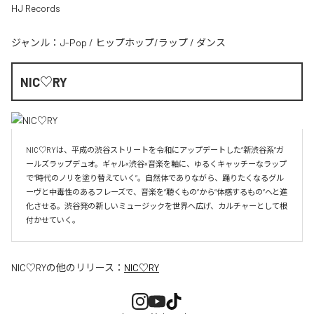
HJ Records
ジャンル：
J-Pop
/
ヒップホップ/ラップ
/
ダンス
NIC♡RY
NIC♡RYは、平成の渋谷ストリートを令和にアップデートした“新渋谷系”ガ
ールズラップデュオ。ギャル×渋谷×音楽を軸に、ゆるくキャッチーなラップ
で“時代のノリを塗り替えていく”。自然体でありながら、踊りたくなるグル
ーヴと中毒性のあるフレーズで、音楽を“聴くもの”から“体感するもの”へと進
化させる。渋谷発の新しいミュージックを世界へ広げ、カルチャーとして根
付かせていく。
NIC♡RY
の他のリリース：
NIC♡RY