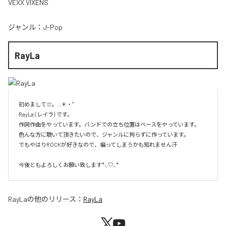
VEXX VIXENS
ジャンル：
J-Pop
RayLa
初めまして☆。.:＊・゜

RayLa（レイラ）です。

作詞作曲をやっています。バンドでの立ち位置はベースをやっています。

色んな方に聴いて頂きたいので、ジャンルに拘らずに作っています。

でもやはりROCKが好きなので、偏ってしまうかも知れません汗

今後ともよろしくお願い致します*⸜♡⸝*
RayLa
の他のリリース：
RayLa