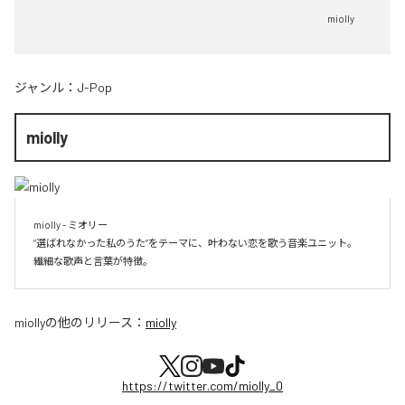
miolly
ジャンル：
J-Pop
miolly
miolly - ミオリー

”選ばれなかった私のうた”をテーマに、叶わない恋を歌う音楽ユニット。

miolly
の他のリリース：
miolly
https://twitter.com/miolly_0