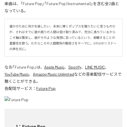
楽曲は、「Future Pop」「Future Pop (Instrumental)」を含む全2曲と
なっている。
誰かのために何かを施したい、未来に輝くポップスを贈りたいと思うものだ
が、それはすでに彼の周りの人間は受け取り済みで、充分に満ちているから
こそ輪は繁栄し、彼がそのような発想に至っているという、俯瞰することの
重要性を歌う。だからこその人間関係の脆弱さをテーマに。GIRIAのリスナー
の声を元に。
なお「
Future Pop
」は、
Apple Music
、
Spotify
、
LINE MUSIC
、
YouTube Music
、
Amazon Music Unlimited
などの音楽配信サービスで
聴くことができる。
各配信サービス：
Future Pop
1
：
Future Pop