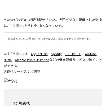
miollyの「片恋花」が配信開始された。今回デジタル配信された楽曲
は、「片恋花」を含む全1曲となっている。
誰もが知っている"片想い”の心情を描いた、夏のダイナミックバラード。
なお「
片恋花
」は、
Apple Music
、
Spotify
、
LINE MUSIC
、
YouTube
Music
、
Amazon Music Unlimited
などの音楽配信サービスで聴くこと
ができる。
各配信サービス：
片恋花
1
：
片恋花