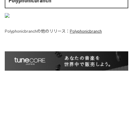
Polyphonicbranch
Polyphonicbranch
の他のリリース：
Polyphonicbranch