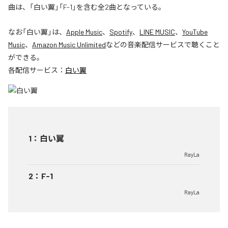
曲は、「白い翼」「F-1」を含む全2曲となっている。
なお「
白い翼
」は、
Apple Music
、
Spotify
、
LINE MUSIC
、
YouTube
Music
、
Amazon Music Unlimited
などの音楽配信サービスで聴くこと
ができる。
各配信サービス：
白い翼
1
：
白い翼
RayLa
2
：
F-1
RayLa