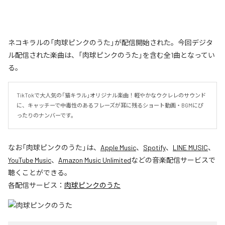
ネコキラルの「肉球ピンクのうた」が配信開始された。今回デジタ
ル配信された楽曲は、「肉球ピンクのうた」を含む全1曲となってい
る。
TikTokで大人気の「猫キラル」オリジナル楽曲！軽やかなウクレレのサウンド
に、キャッチーで中毒性のあるフレーズが耳に残るショート動画・BGMにぴ
ったりのナンバーです。
なお「
肉球ピンクのうた
」は、
Apple Music
、
Spotify
、
LINE MUSIC
、
YouTube Music
、
Amazon Music Unlimited
などの音楽配信サービスで
聴くことができる。
各配信サービス：
肉球ピンクのうた