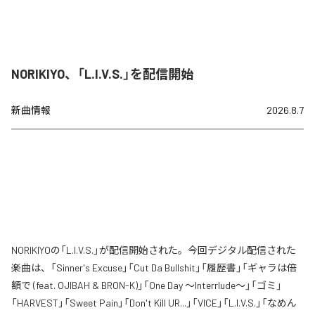
NORIKIYO、「L.I.V.S.」を配信開始
新曲情報
2026.8.7
NORIKIYOの「L.I.V.S.」が配信開始された。今回デジタル配信された
楽曲は、「Sinner's Excuse」「Cut Da Bullshit」「履歴書」「ギャラは倍
額で (feat. OJIBAH & BRON-K)」「One Day ～Interrlude～」「ゴミ」
「HARVEST」「Sweet Pain」「Don't Kill UR...」「VICE」「L.I.V.S.」「なめん