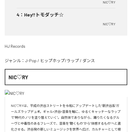
NIC♡RY
4
：
Hey!!トモダッチ☆
NIC♡RY
HJ Records
ジャンル：
J-Pop
/
ヒップホップ/ラップ
/
ダンス
NIC♡RY
NIC♡RYは、平成の渋谷ストリートを令和にアップデートした“新渋谷系”ガ
ールズラップデュオ。ギャル×渋谷×音楽を軸に、ゆるくキャッチーなラップ
で“時代のノリを塗り替えていく”。自然体でありながら、踊りたくなるグル
ーヴと中毒性のあるフレーズで、音楽を“聴くもの”から“体感するもの”へと進
化させる。渋谷発の新しいミュージックを世界へ広げ、カルチャーとして根