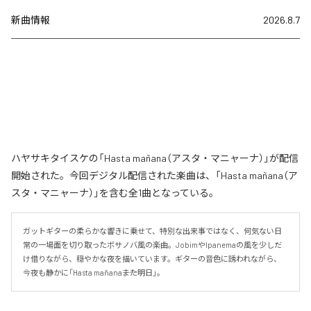
新曲情報
2026.8.7
ハヤサキタイスケの「Hasta mañana（アスタ・マニャーナ）」が配信
開始された。今回デジタル配信された楽曲は、「Hasta mañana（ア
スタ・マニャーナ）」を含む全1曲となっている。
ガットギターの柔らかな響きに乗せて、特別な出来事ではなく、何気ない日
常の一場面を切り取ったボサノバ風の楽曲。JobimやIpanemaの風を少しだ
け借りながら、穏やかな夜を描いています。ギターの音色に誘われながら、
今夜も静かに「Hasta mañana――また明日」。