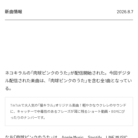
新曲情報
2026.8.7
ネコキラルの「肉球ピンクのうた」が配信開始された。今回デジタ
ル配信された楽曲は、「肉球ピンクのうた」を含む全1曲となってい
る。
TikTokで大人気の「猫キラル」オリジナル楽曲！軽やかなウクレレのサウンド
に、キャッチーで中毒性のあるフレーズが耳に残るショート動画・BGMにぴ
ったりのナンバーです。
なお「
肉球ピンクのうた
」は、
Apple Music
、
Spotify
、
LINE MUSIC
、