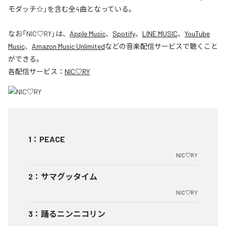
モダッチ☆」を含む全4曲となっている。
なお「
NIC♡RY
」は、
Apple Music
、
Spotify
、
LINE MUSIC
、
YouTube
Music
、
Amazon Music Unlimited
などの音楽配信サービスで聴くこと
ができる。
各配信サービス：
NIC♡RY
1
：
PEACE
NIC♡RY
2
：
サマグッタイム
NIC♡RY
3
：
踊るニンニコリン