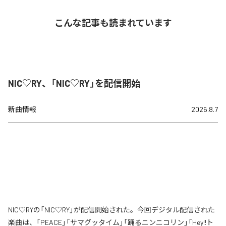
こんな記事も読まれています
NIC♡RY、「NIC♡RY」を配信開始
新曲情報
2026.8.7
NIC♡RYの「NIC♡RY」が配信開始された。今回デジタル配信された
楽曲は、「PEACE」「サマグッタイム」「踊るニンニコリン」「Hey!!ト