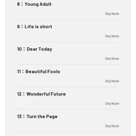
8
：
Young Adult
Sky Note
9
：
Life is short
Sky Note
10
：
Dear Today
Sky Note
11
：
Beautiful Fools
Sky Note
12
：
Wonderful Future
Sky Note
13
：
Turn the Page
Sky Note