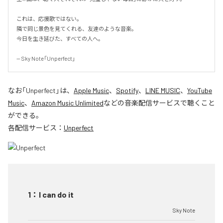
これは、応援歌ではない。

隣で同じ景色を見てくれる、友達のような音楽。

今日を生き延びた、すべての人へ。

-- Sky Note「Unperfect」
なお「
Unperfect
」は、
Apple Music
、
Spotify
、
LINE MUSIC
、
YouTube
Music
、
Amazon Music Unlimited
などの音楽配信サービスで聴くこと
ができる。
各配信サービス：
Unperfect
1
：
I can do it
Sky Note