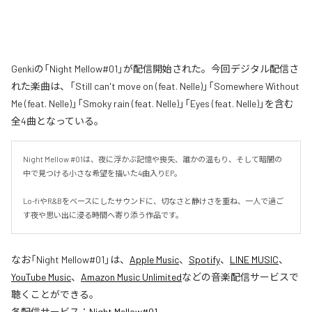
Genkiの「Night Mellow#01」が配信開始された。今回デジタル配信さ
れた楽曲は、「Still can't move on (feat. Nelle)」「Somewhere Without
Me (feat. Nelle)」「Smoky rain (feat. Nelle)」「Eyes (feat. Nelle)」を含む
全4曲となっている。
Night Mellow #01は、夜に浮かぶ記憶や喪失、誰かの温もり、そして暗闇の
中で見つける小さな希望を描いた4曲入りEP。

Lo-fiやR&Bをベースにしたサウンドに、切なさと静けさを重ね、一人で過ご
す夜や思い出に浸る時間へ寄り添う作品です。
なお「
Night Mellow#01
」は、
Apple Music
、
Spotify
、
LINE MUSIC
、
YouTube Music
、
Amazon Music Unlimited
などの音楽配信サービスで
聴くことができる。
各配信サービス：
Night Mellow#01