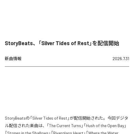
StoryBeats、「Silver Tides of Rest」を配信開始
新曲情報
2026.7.31
StoryBeatsの「Silver Tides of Rest」が配信開始された。今回デジタ
ル配信された楽曲は、「The Current Turns」「Hush of the Open Bay」
「Stones in the Shallows」「Riverglass Heart」「Where the Water