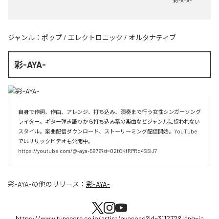
彩-AYA-
ジャンル：
ポップ
/
エレクトロニック
/
オルタナティブ
彩-AYA-
自身で作詞、作曲、アレンジ、打ち込み、演奏まで行う女性シンガーソング
ライター。ギター弾き語りから打ち込み系の楽曲などジャンルに捉われない
スタイル。楽曲配信ダウンロード、ストーリーミング配信開始。YouTube
ではリリックビデオも公開中。

https://youtube.com/@-aya-5976?si=02tCKfRPRq4S5lJ7
彩-AYA-
の他のリリース：
彩-AYA-
https://www.tunecore.co.jp/artist/ayasong?id=311272&lang=ja