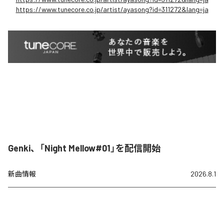
https://www.tunecore.co.jp/artist/ayasong?id=311272&lang=ja
Genki、「Night Mellow#01」を配信開始
新曲情報
2026.8.1