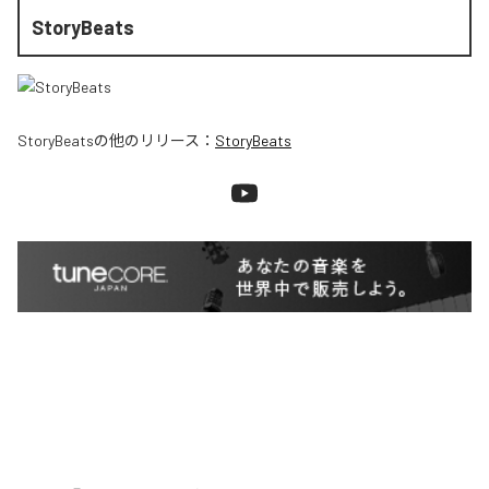
StoryBeats
StoryBeats
の他のリリース：
StoryBeats