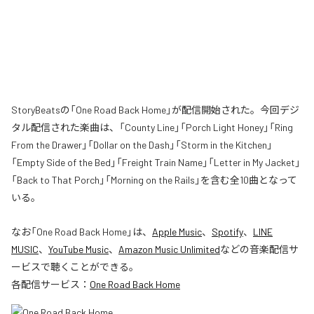
StoryBeatsの「One Road Back Home」が配信開始された。今回デジ
タル配信された楽曲は、「County Line」「Porch Light Honey」「Ring
From the Drawer」「Dollar on the Dash」「Storm in the Kitchen」
「Empty Side of the Bed」「Freight Train Name」「Letter in My Jacket」
「Back to That Porch」「Morning on the Rails」を含む全10曲となって
いる。
なお「
One Road Back Home
」は、
Apple Music
、
Spotify
、
LINE
MUSIC
、
YouTube Music
、
Amazon Music Unlimited
などの音楽配信サ
ービスで聴くことができる。
各配信サービス：
One Road Back Home