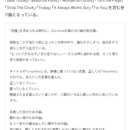
「Dear Today」「Beautiful Fools」「Wonderful Future」「Turn the Page」
「Stop The Clock」「Today」「It Always Works Out」「Fix You」を含む全
17曲となっている。
「完璧」を求められる時代に、Sky Noteが届ける17曲の処方箋。

頑張ることが当たり前になったこの世の中で、誰もが少しずつ、自分をすり
減らしながら生きている。

「もっとできるはず」「まだ足りない」──そんな声に追われる夜、そっと寄り
添う音楽があってもいい。

タイトルの「Unperfect」は、辞書に載っていない言葉。正しくは「Imperfect」
それでも、あえてこの言葉を選んだ。

正しくなくていい。

整っていなくていい。

間違えたまま進んでいく姿こそが、人間のいちばん美しい形だと信じている
から。

失敗した日のための曲。

眠れない夜のための曲。

もう一歩だけ踏み出したい朝のための曲。

全17曲は、聴く人それぞれの「完璧じゃない毎日」に静かに火を灯す。
