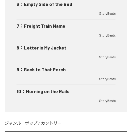
6
：
Empty Side of the Bed
StoryBeats
7
：
Freight Train Name
StoryBeats
8
：
Letter in My Jacket
StoryBeats
9
：
Back to That Porch
StoryBeats
10
：
Morning on the Rails
StoryBeats
ジャンル：
ポップ
/
カントリー