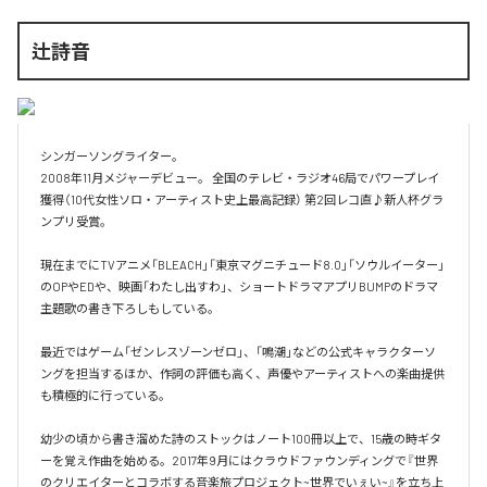
辻詩音
シンガーソングライター。

2008年11月メジャーデビュー。 全国のテレビ・ラジオ46局でパワープレイ
獲得（10代女性ソロ・アーティスト史上最高記録） 第2回レコ直♪新人杯グラ
ンプリ受賞。 

現在までにTVアニメ「BLEACH」「東京マグニチュード8.0」「ソウルイーター」
のOPやEDや、映画「わたし出すわ」、ショートドラマアプリBUMPのドラマ
主題歌の書き下ろしもしている。

最近ではゲーム「ゼンレスゾーンゼロ」、「鳴潮」などの公式キャラクターソ
ングを担当するほか、作詞の評価も高く、声優やアーティストへの楽曲提供
も積極的に行っている。

幼少の頃から書き溜めた詩のストックはノート100冊以上で、15歳の時ギタ
ーを覚え作曲を始める。2017年9月にはクラウドファウンディングで『世界
のクリエイターとコラボする音楽旅プロジェクト~世界でいぇい~』を立ち上