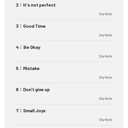
2
：
It's not perfect
Sky Note
3
：
Good Time
Sky Note
4
：
Be Okay
Sky Note
5
：
Mistake
Sky Note
6
：
Don't give up
Sky Note
7
：
Small Joys
Sky Note