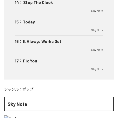
14
：
Stop The Clock
Sky Note
15
：
Today
Sky Note
16
：
It Always Works Out
Sky Note
17
：
Fix You
Sky Note
ジャンル：
ポップ
Sky Note