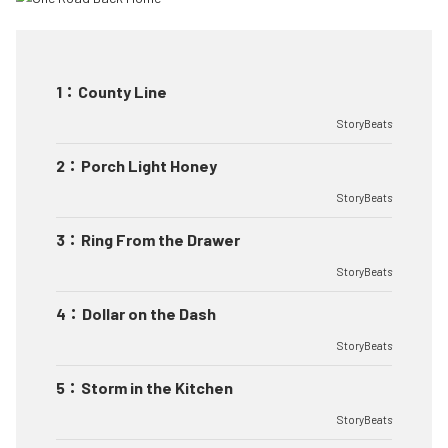
1
：
County Line
StoryBeats
2
：
Porch Light Honey
StoryBeats
3
：
Ring From the Drawer
StoryBeats
4
：
Dollar on the Dash
StoryBeats
5
：
Storm in the Kitchen
StoryBeats