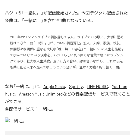
ハジ→の「一緒に。」が配信開始された。今回デジタル配信された
楽曲は、「一緒に。」を含む全1曲となっている。
2018年のワンマンライブで初披露して以来、ライブでのみ歌い、大切に温め
続けてきた一曲「一緒に。」が、ついに初音源化。恋人、夫婦、家族、親友、
仲間――様々な関係に重なる大切な「唯一無二の存在」と一緒に “この人生を最期ま
で歩んでいく”という決意を、ハジ→らしい真っ直ぐな言葉で綴ったラブソン
グであり、壮大な人生賛歌。互いに支え合い、認め合いながら、これから先
も共に創る未来へ進んでゆこうという想いが、温かく力強く胸に響く一曲。
なお「
一緒に。
」は、
Apple Music
、
Spotify
、
LINE MUSIC
、
YouTube
Music
、
Amazon Music Unlimited
などの音楽配信サービスで聴くこと
ができる。
各配信サービス：
一緒に。