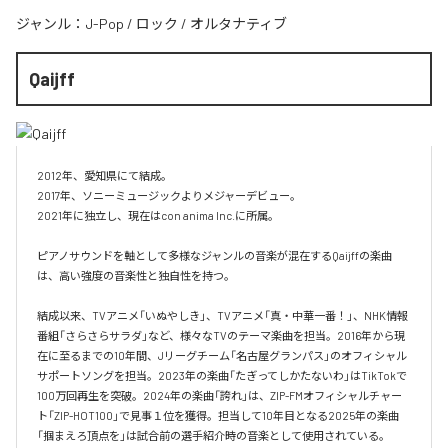
ジャンル：
J-Pop
/
ロック
/
オルタナティブ
Qaijff
2012年、愛知県にて結成。

2017年、ソニーミュージックよりメジャーデビュー。

2021年に独立し、現在はcon anima Inc.に所属。

ピアノサウンドを軸として多様なジャンルの音楽が混在するQaijffの楽曲
は、高い強度の音楽性と独自性を持つ。

結成以来、TVアニメ「いぬやしき」、TVアニメ「真・中華一番！」、NHK情報
番組「さらさらサラダ」など、様々なTVのテーマ楽曲を担当。2016年から現
在に至るまでの10年間、Jリーグチーム「名古屋グランパス」のオフィシャル
サポートソングを担当。2023年の楽曲「たぎってしかたないわ」はTikTokで
100万回再生を突破。2024年の楽曲「誇れ」は、ZIP-FMオフィシャルチャー
ト「ZIP-HOT100」で見事１位を獲得。担当して10年目となる2025年の楽曲
「掴まえろ頂点を」は試合前の選手紹介時の音楽として使用されている。
