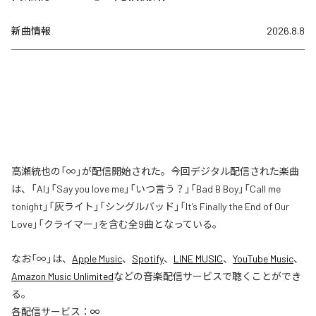
新曲情報
2026.8.8
高瀬統也の「∞」が配信開始された。今回デジタル配信された楽曲
は、「AI」「Say you love me」「いつ言う？」「Bad B Boy」「Call me
tonight」「灰ライト」「シングルバッド」「It’s Finally the End of Our
Love」「クライマー」を含む全9曲となっている。
なお「
∞
」は、
Apple Music
、
Spotify
、
LINE MUSIC
、
YouTube Music
、
Amazon Music Unlimited
などの音楽配信サービスで聴くことができ
る。
各配信サービス：
∞