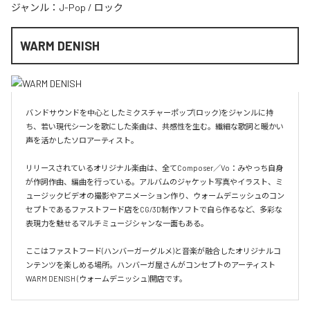
ジャンル：
J-Pop
/
ロック
WARM DENISH
バンドサウンドを中心としたミクスチャーポップ(ロック)をジャンルに持
ち、若い現代シーンを歌にした楽曲は、共感性を生む。繊細な歌詞と暖かい
声を活かしたソロアーティスト。

リリースされているオリジナル楽曲は、全てComposer／Vo：みやっち自身
が作詞作曲、編曲を行っている。アルバムのジャケット写真やイラスト、ミ
ュージックビデオの撮影やアニメーション作り、ウォームデニッシュのコン
セプトであるファストフード店をCG/3D制作ソフトで自ら作るなど、多彩な
表現力を魅せるマルチミュージシャンな一面もある。

ここはファストフード(ハンバーガーグルメ)と音楽が融合したオリジナルコ
ンテンツを楽しめる場所。ハンバーガ屋さんがコンセプトのアーティスト
WARM DENISH (ウォームデニッシュ)開店です。