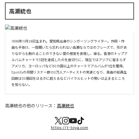
高瀬統也
1996年11月26日生まれ。愛知県出身のシンガーソングライター。作詞・作
曲も手掛け、一度聞いたら忘れられない高瀬ならではのフレーズで、形があ
りながらも触れることのできない愛の感覚を表現し、操る。香港のトップア
ルバムチャートで3冠を達成したのを皮切りに、現在ではアジアに留まらず
アメリカ、ヨーロッパなど80カ国以上のチャートでアルバムが1位を獲得。
Spotifyの月間リスナー数100万人アーティストの常連となり、楽曲の総再生
回数は30億回をはるかに超えるなどバイラルヒットの勢いは止まるところ
を知らない。
高瀬統也
の他のリリース：
高瀬統也
https://t-toya.com