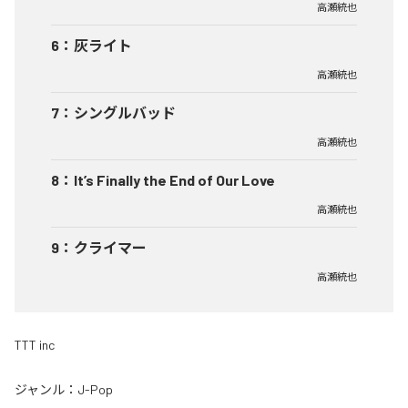
高瀬統也
6
：
灰ライト
高瀬統也
7
：
シングルバッド
高瀬統也
8
：
It’s Finally the End of Our Love
高瀬統也
9
：
クライマー
高瀬統也
TTT inc
ジャンル：
J-Pop