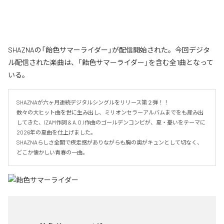
SHAZNAの「飴色サマーライダー」が配信開始された。今回デジタ
ル配信された楽曲は、「飴色サマーライダー」を含む全1曲となって
いる。
SHAZNAが六ヶ月連続デジタルシングルをリリース第２弾！！

数々の大ヒット曲を世に生み出し、ミリオンセラーアルバムまでをも産み出
してきた、IZAM作詞 & A.O.I作曲のゴールデンコンビが、夏・憂いをテーマに
2026年の夏曲を仕上げました。

SHAZNAらしさ全開で疾走感がありながらも胸の奥がキュンとして切なく、
どこか懐かしい青春の一曲。