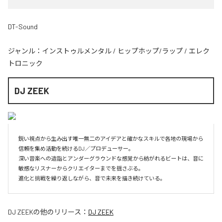
DT-Sound
ジャンル：
インストゥルメンタル
/
ヒップホップ/ラップ
/
エレク
トロニック
DJ ZEEK
鋭い視点から生み出す唯一無二のアイデアと確かなスキルで各地の現場から
信頼を集め活動を続けるDJ／プロデューサー。

深い音楽への造詣とアンダーグラウンドな感覚から紡がれるビートは、音に
敏感なリスナーからクリエイターまでを揺さぶる。

進化と挑戦を繰り返しながら、音で未来を描き続けている。
DJ ZEEK
の他のリリース：
DJ ZEEK