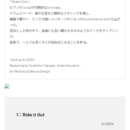
『 Ride it Out 』

ピアノの1 loopが印象的なlo-fi beat。

ドラムとベース、細かな音など絶妙なミキシングを施し、

繊細で暖かく、どこか力強いメッセージのこもったEmotional musicに仕上が
った。

混沌とした世の中で、自身にも言い聞かせるかのようなワードをサンプリン
グ。

音楽で、一人でも多くの人が前向きになることを祈る。

Track by DJ ZEEK

Mastering by Yoshihiro Tatsuta - Green House st -

Art Work by Distance Design
1
：
Ride it Out
DJ ZEEK