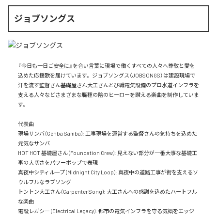
ジョブソングス
『今日も一日ご安全に』を合い言葉に現場で働くすべての人々へ尊敬と愛を
込めた応援歌を届けています。ジョブソングス（JOBSONGS）は建設現場で
汗を流す監督さん基礎屋さん大工さんとび職電気設備のプロ水道インフラを
支える人々などさまざまな職種の陰のヒーローを讃える楽曲を制作していま
す。

代表曲  

現場サンバ (Genba Samba): 工事現場を運営する監督さんの気持ちを込めた
元気なサンバ  

HOT HOT 基礎屋さん (Foundation Crew): 見えない部分が一番大事な基礎工
事の大切さをパワーポップで表現  

真夜中シティループ (Midnight City Loop): 真夜中の道路工事が街を支えるソ
ウルフルなラブソング  

トントン大工さん (Carpenter Song): 大工さんへの感謝を込めたハートフル
な楽曲  

電設レガシー (Electrical Legacy): 都市の電気インフラを守る気概をエッジ