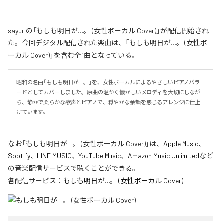
sayuriの「もしも明日が…。 (女性ボーカル Cover)」が配信開始され
た。今回デジタル配信された楽曲は、「もしも明日が…。 (女性ボ
ーカル Cover)」を含む全1曲となっている。
昭和の名曲「もしも明日が…。」を、女性ボーカルによるやさしいピアノバラ
ードとしてカバーしました。原曲の温かく懐かしいメロディを大切にしなが
ら、静かで柔らかな歌声とピアノで、穏やかな余韻を感じるアレンジに仕上
げています。
なお「
もしも明日が…。 (女性ボーカル Cover)
」は、
Apple Music
、
Spotify
、
LINE MUSIC
、
YouTube Music
、
Amazon Music Unlimited
など
の音楽配信サービスで聴くことができる。
各配信サービス：
もしも明日が…。 (女性ボーカル Cover)