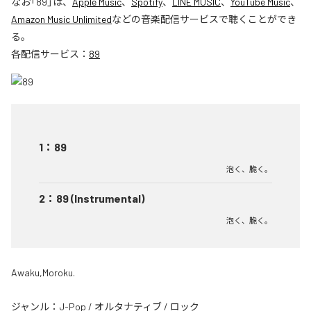
なお「
89
」は、
Apple Music
、
Spotify
、
LINE MUSIC
、
YouTube Music
、
Amazon Music Unlimited
などの音楽配信サービスで聴くことができ
る。
各配信サービス：
89
1
：
89
泡く、脆く。
2
：
89 (Instrumental)
泡く、脆く。
Awaku,Moroku.
ジャンル：
J-Pop
/
オルタナティブ
/
ロック