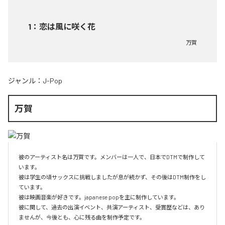
1
：
恋は風に咲く花
万賀
ジャンル：
J-Pop
万賀
彼のアーティスト名は万賀です。メンバーは一人で、日本でDTMで制作して
います。

彼は学生の頃サックスに挑戦しましたが息が続かず、その後はDTM制作をし
ています。

彼は映画音楽が好きです。japanese popを主に制作しています。

彼に関して、過去の出演イベント、共演アーティスト、受賞歴などは、あり
ませんが、今後とも、心に残る曲を制作予定です。