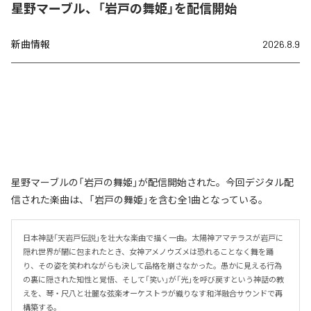
星野マーブル、「岩戸の舞姫」を配信開始
新曲情報
2026.8.9
星野マーブルの「岩戸の舞姫」が配信開始された。今回デジタル配
信された楽曲は、「岩戸の舞姫」を含む全1曲となっている。
日本神話「天岩戸伝説」を壮大な楽曲で描く一曲。太陽神アマテラスが岩戸に
隠れ世界が闇に包まれたとき、女神アメノウズメは恐れることなく舞を踊
り、その姿を笑われながらも決して品格を崩さなかった。愚かに見える行為
の裏に隠された知性と覚悟、そして「笑い」が「光」を呼び戻すという神話の教
えを、琴・尺八と壮麗な弦楽オーケストラが織りなす和洋融合サウンドで再
構築する。