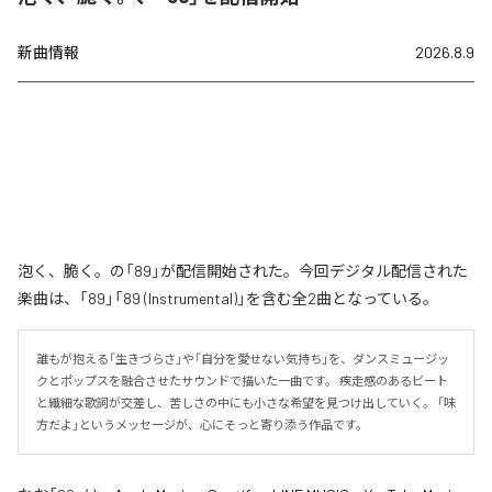
新曲情報
2026.8.9
泡く、脆く。の「89」が配信開始された。今回デジタル配信された
楽曲は、「89」「89 (Instrumental)」を含む全2曲となっている。
誰もが抱える「生きづらさ」や「自分を愛せない気持ち」を、ダンスミュージッ
クとポップスを融合させたサウンドで描いた一曲です。 疾走感のあるビート
と繊細な歌詞が交差し、苦しさの中にも小さな希望を見つけ出していく。 「味
方だよ」というメッセージが、心にそっと寄り添う作品です。