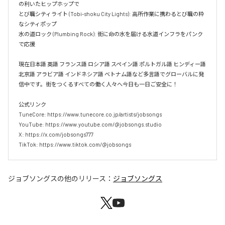
の利いたヒップホップで  

とび職シティライト (Tobi-shoku City Lights): 高所作業に携わるとび職の粋
なシティポップ  

水の道ロック (Plumbing Rock): 街に命の水を届ける水道インフラをパンク
で応援

現在日本語 英語 フランス語 ロシア語 スペイン語 ポルトガル語 ヒンディー語 
北京語 アラビア語 インドネシア語 ベトナム語など多言語でグローバルに発
信中です。街をつくるすべての働く人々へ今日も一日ご安全に！

公式リンク

TuneCore: https://www.tunecore.co.jp/artists/jobsongs

YouTube: https://www.youtube.com/@jobsongs.studio

X: https://x.com/jobsongs777

TikTok: https://www.tiktok.com/@jobsongs
ジョブソングス
の他のリリース：
ジョブソングス