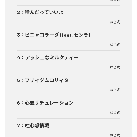
2
：
噛んだっていいよ
ねじ式
3
：
ピニャコラーダ (feat. センラ)
ねじ式
4
：
アッシュなミルクティー
ねじ式
5
：
フリィダムロリィタ
ねじ式
6
：
心壁サチュレーション
ねじ式
7
：
吐心感情戦
ねじ式