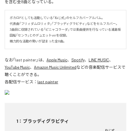
を含む全8曲となっている。
ボカロPとしても活動している「ねじ式」のセルフカバーアルバム。

代表曲「フリィダムロリィタ」「ブラッディグラビティ」などをセルフカバー。

3曲目に収録されている「ピニャコラーダ」では楽曲提供を行なっている浦島坂
田船「センラ」とのデュエットverを収録。

精力的な活動の勢いが詰まった全8曲。
なお「
last painter
」は、
Apple Music
、
Spotify
、
LINE MUSIC
、
YouTube Music
、
Amazon Music Unlimited
などの音楽配信サービスで
聴くことができる。
各配信サービス：
last painter
1
：
ブラッディグラビティ
ねじ式