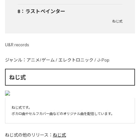
8
：
ラストペインター
ねじ式
U&R records
ジャンル：
アニメ/ゲーム
/
エレクトロニック
/
J-Pop
ねじ式
ねじ式です。

ボカロ曲やセルフカバー曲などのオリジナル曲を配信しています。
ねじ式
の他のリリース：
ねじ式