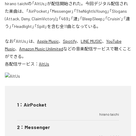
hirano taichiの「AltUs」が配信開始された。今回デジタル配信され
た楽曲は、「AirPocket」「Messenger」「TheNightIsYoung」「Slogans
(Attack, Deny, ClaimVictory)」「469」「漣」「BleepSleep」「Cruisin'」「違
う」「Headlight」「Spill」を含む全11曲となっている。
なお「
AltUs
」は、
Apple Music
、
Spotify
、
LINE MUSIC
、
YouTube
Music
、
Amazon Music Unlimited
などの音楽配信サービスで聴くこと
ができる。
各配信サービス：
AltUs
1
：
AirPocket
hirano taichi
2
：
Messenger