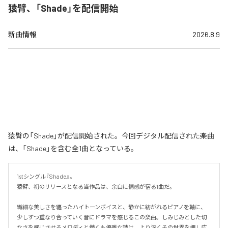
猿臂、「Shade」を配信開始
新曲情報
2026.8.9
猿臂の「Shade」が配信開始された。今回デジタル配信された楽曲
は、「Shade」を含む全1曲となっている。
1stシングル『Shade』。

猿臂、初のリリースとなる当作品は、余白に情感が宿る1曲だ。

繊細な美しさを纏ったハイトーンボイスと、静かに紡がれるピアノを軸に、
少しずつ重なり合っていく音にドラマを感じるこの楽曲。しみじみとした切
なさを感じさせるメロディと儚くも優雅な詩は、より深くその世界を押し広