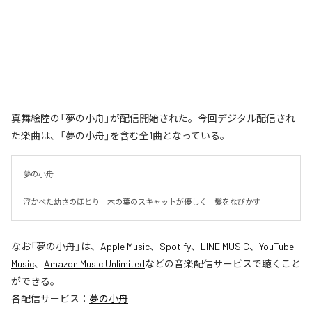
真舞絵陸の「夢の小舟」が配信開始された。今回デジタル配信され
た楽曲は、「夢の小舟」を含む全1曲となっている。
夢の小舟　

浮かべた幼さのほとり　木の葉のスキャットが優しく　髪をなびかす
なお「
夢の小舟
」は、
Apple Music
、
Spotify
、
LINE MUSIC
、
YouTube
Music
、
Amazon Music Unlimited
などの音楽配信サービスで聴くこと
ができる。
各配信サービス：
夢の小舟