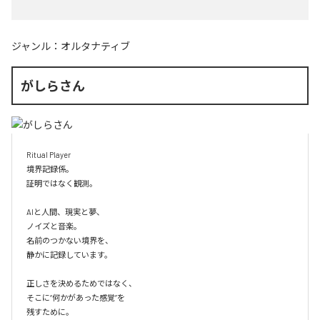
ジャンル：
オルタナティブ
がしらさん
Ritual Player

境界記録係。

証明ではなく観測。

AIと人間、現実と夢、

ノイズと音楽。

名前のつかない境界を、

静かに記録しています。

正しさを決めるためではなく、

そこに“何かがあった感覚”を

残すために。
