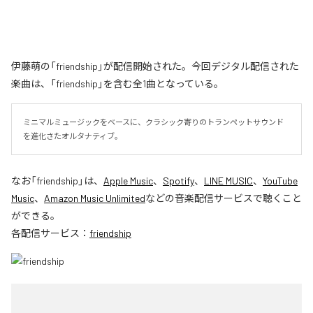
伊藤萌の「friendship」が配信開始された。今回デジタル配信された
楽曲は、「friendship」を含む全1曲となっている。
ミニマルミュージックをベースに、クラシック寄りのトランペットサウンド
を進化さたオルタナティブ。
なお「
friendship
」は、
Apple Music
、
Spotify
、
LINE MUSIC
、
YouTube
Music
、
Amazon Music Unlimited
などの音楽配信サービスで聴くこと
ができる。
各配信サービス：
friendship