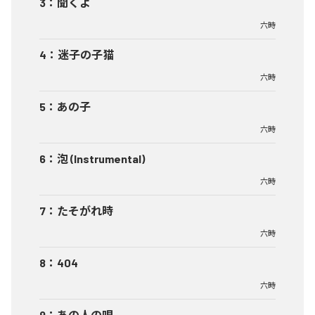
3
：
聞くよ
六時
4
：
迷子の子猫
六時
5
：
あの子
六時
6
：
泡 (Instrumental)
六時
7
：
たそがれ時
六時
8
：
404
六時
9
：
あの人の唄