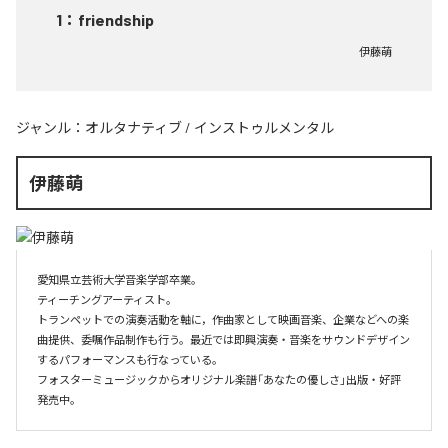
1
：
friendship
伊藤萌
ジャンル：
オルタナティブ
/
インストゥルメンタル
伊藤萌
愛知県立芸術大学音楽学部卒業。

ティーチングアーティスト。

トランペットでの演奏活動を軸に，作曲家として映画音楽、企業などへの楽
曲提供、委嘱作品制作も行う。最近では即興演奏・音楽をサウンドデザイン
するパフォーマンスも行なっている。

フォスターミュージックからオリジナル楽譜「あなたの優しさ」出版・好評