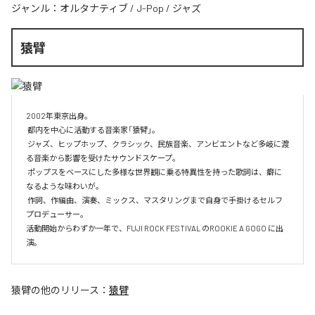
ジャンル：
オルタナティブ
/
J-Pop
/
ジャズ
猿臂
2002年東京出身。

 都内を中心に活動する音楽家「猿臂」。

 ジャズ、ヒップホップ、クラシック、民族音楽、アンビエントなど多岐に渡
る音楽から影響を受けたサウンドスケープ。

 ポップスをベースにした多様な世界観に乗る特異性を持った歌詞は、癖に
なるような味わいが。

 作詞、作編曲、演奏、ミックス、マスタリングまで自身で手掛けるセルフ
プロデューサー。

活動開始からわずか一年で、FUJI ROCK FESTIVAL のROOKIE A GOGO に出
演。
猿臂
の他のリリース：
猿臂