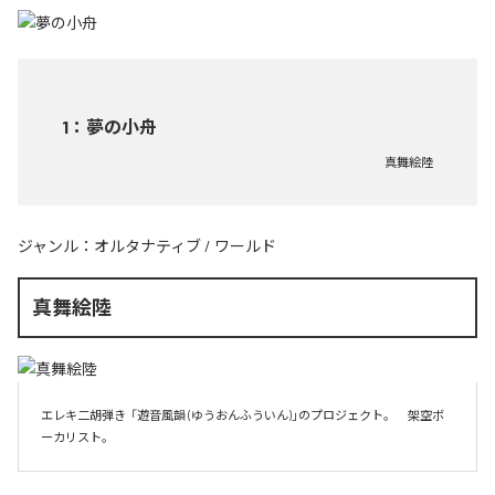
1
：
夢の小舟
真舞絵陸
ジャンル：
オルタナティブ
/
ワールド
真舞絵陸
エレキ二胡弾き  「遊音風韻 (ゆうおんふういん)」のプロジェクト。　架空ボ
ーカリスト。