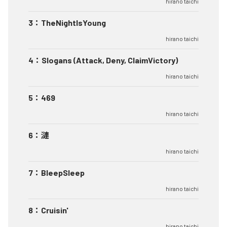
hirano taichi
3
：
TheNightIsYoung
hirano taichi
4
：
Slogans (Attack, Deny, ClaimVictory)
hirano taichi
5
：
469
hirano taichi
6
：
漣
hirano taichi
7
：
BleepSleep
hirano taichi
8
：
Cruisin'
hirano taichi