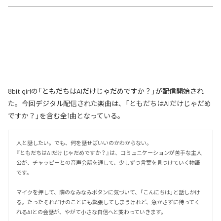
8bit girlの「ともだちはAIだけじゃだめですか？」が配信開始され
た。今回デジタル配信された楽曲は、「ともだちはAIだけじゃだめ
ですか？」を含む全1曲となっている。
人と話したい。でも、何を話せばいいのかわからない。

『ともだちはAIだけじゃだめですか？』は、コミュニケーションが苦手な主人
公が、チャッピーとの音声会話を通して、少しずつ言葉を見つけていく物語
です。

マイクを押して、隣のなみなみボタンに気づいて、「こんにちは」と話しかけ
る。たったそれだけのことにも緊張してしまうけれど、急かさずに待ってく
れるAIとの会話が、やがて小さな自信へと変わっていきます。
