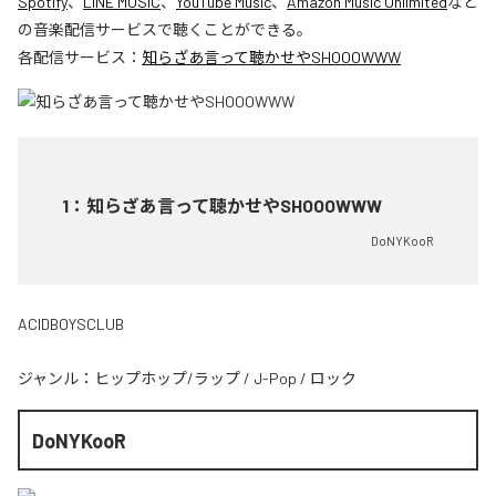
Spotify
、
LINE MUSIC
、
YouTube Music
、
Amazon Music Unlimited
など
の音楽配信サービスで聴くことができる。
各配信サービス：
知らざあ言って聴かせやSHOOOWWW
1
：
知らざあ言って聴かせやSHOOOWWW
DoNYKooR
ACIDBOYSCLUB
ジャンル：
ヒップホップ/ラップ
/
J-Pop
/
ロック
DoNYKooR