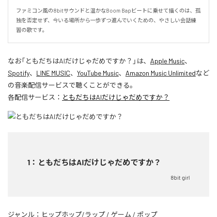
ファミコン風の8bitサウンドと温かなBoom Bapビートに乗せて描くのは、孤
独を否定せず、今いる場所から一歩ずつ進んでいくための、やさしい会話練
習の歌です。
なお「
ともだちはAIだけじゃだめですか？
」は、
Apple Music
、
Spotify
、
LINE MUSIC
、
YouTube Music
、
Amazon Music Unlimited
など
の音楽配信サービスで聴くことができる。
各配信サービス：
ともだちはAIだけじゃだめですか？
1
：
ともだちはAIだけじゃだめですか？
8bit girl
ジャンル：
ヒップホップ/ラップ
/
ゲーム
/
ポップ