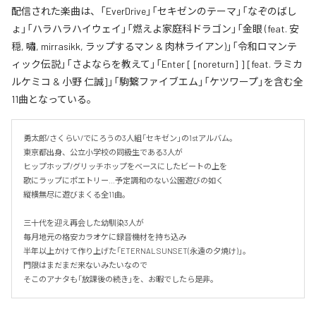
配信された楽曲は、「EverDrive」「セキゼンのテーマ」「なぞのばし
ょ」「ハラハラハイウェイ」「燃えよ家庭科ドラゴン」「金眼 (feat. 安
穏, 嘯, mirrasikk, ラップするマン & 肉林ライアン)」「令和ロマンテ
ィック伝説」「さよならを教えて」「Enter [ [noreturn] ] [feat. ラミカ
ルケミコ & 小野 仁誠]」「駒繋ファイブエム」「ケツワープ」を含む全
11曲となっている。
勇太郎/さくらい/でにろうの3人組「セキゼン」の1stアルバム。

東京都出身、公立小学校の同級生である3人が

ヒップホップ/グリッチホップをベースにしたビートの上を

歌にラップにポエトリー…予定調和のない公園遊びの如く

縦横無尽に遊びまくる全11曲。

三十代を迎え再会した幼馴染3人が

毎月地元の格安カラオケに録音機材を持ち込み

半年以上かけて作り上げた「ETERNAL SUNSET(永遠の夕焼け)」。

門限はまだまだ来ないみたいなので

そこのアナタも「放課後の続き」を、お暇でしたら是非。