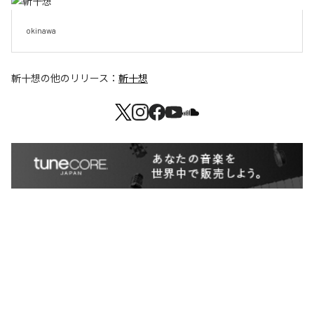
okinawa
斬十想
の他のリリース：
斬十想