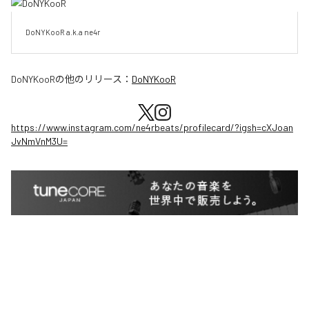
DoNYKooR a.k.a ne4r
DoNYKooR
の他のリリース：
DoNYKooR
https://www.instagram.com/ne4rbeats/profilecard/?igsh=cXJoan
JvNmVnM3U=