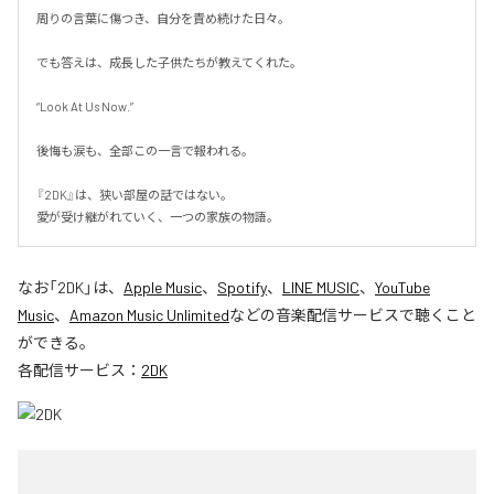
周りの言葉に傷つき、自分を責め続けた日々。

でも答えは、成長した子供たちが教えてくれた。

“Look At Us Now.”

後悔も涙も、全部この一言で報われる。

『2DK』は、狭い部屋の話ではない。

愛が受け継がれていく、一つの家族の物語。
なお「
2DK
」は、
Apple Music
、
Spotify
、
LINE MUSIC
、
YouTube
Music
、
Amazon Music Unlimited
などの音楽配信サービスで聴くこと
ができる。
各配信サービス：
2DK