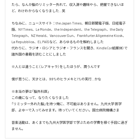
たら、なんか脳のリミッター外れて、収入源や趣味やら、把握できないほ
ど、わけわからなくなりました…笑

ちなみに、ニュースサイト：the Japan Times、朝日新聞電子版、日経電子
版、NYTimes、Le Monde、the Independent、the Telegraph、the Daily 
Telegraph、NZ Herald、Vancouver Sun、Frankfurter Allgemeine Kiosk、
La Repubblica、EL PAÍSなど、あらゆるものを解約しました

代わりに、ラジオ・ロシアとラジオ・フランスを聞き、Kindle（or紙媒体）で
諸外国の書籍を読むことにしました

※人とは違うこと（レアキャラ）をしたほうが、潤うんです

僕が思うに、天才とは、99%のヒラメキと1%の実行…かな

※本当の夢は「脳外科医」

この歳になって、なりたくなりました

「リミッター外れた脳」を持つ俺に、不可能はありません。九州大学 医学
部、よゆーで入ってみせます。待っていてください。国立病院機構さま

音楽活動は、あくまでも九州大学医学部で学ぶための学費を稼ぐ手段に過ぎ
ません。