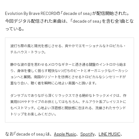
Evolution By Brave RECORDの「decade of sea」が配信開始された。
今回デジタル配信された楽曲は、「decade of sea」を含む全1曲とな
っている。
波打ち際の風と陽光を感じさせる、爽やかでエモーショナルなトロピカル・
チルハウス・トラック。

静かな波の音を思わせるメロウなギターと透き通る鍵盤のイントロから始ま
り、身体を優しく揺らす軽快な4つ打ちのビートとオーガニックなパーカッシ
ョンへと展開。南国のリゾートを彷彿とさせるトロピカルなシンセリードが
重なり合い、聴く者を瞬時に心地よい楽園へと誘います。

ダンサブルでありながら深くリラックスできる絶妙なトラックメイクは、作
業用BGMやドライブのお供としてはもちろん、チルアウト系プレイリストに
もベストマッチ。心地よい浮遊感と開放感に包まれる、洗練されたサウンド
トリップをお楽しみください。
なお「
decade of sea
」は、
Apple Music
、
Spotify
、
LINE MUSIC
、