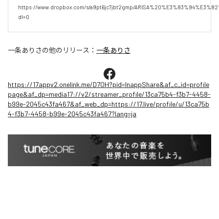
https://www.dropbox.com/s/a9pt6jc7jbt2gmp/ARISA%20%E3%83%9
dl=0
一条ありさ
の他のリリース：
一条ありさ
https://17appv2.onelink.me/D7OH?pid=InappShare&af_c_id=profile
page&af_dp=media17://v2/streamer_profile/13ca75b4-f3b7-4458-
b99e-2045c43fa467&af_web_dp=https://17.live/profile/u/13ca75b
4-f3b7-4458-b99e-2045c43fa467?lang=ja