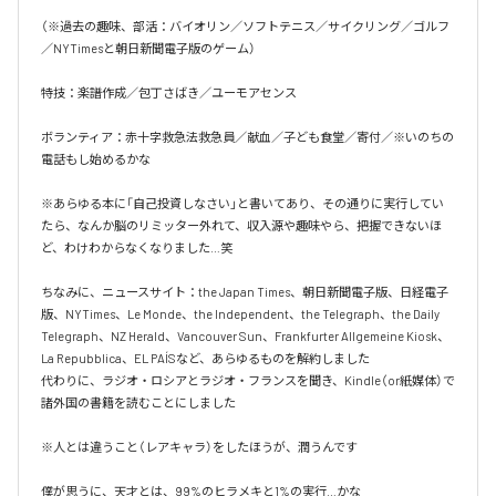
（※過去の趣味、部活：バイオリン／ソフトテニス／サイクリング／ゴルフ
／NYTimesと朝日新聞電子版のゲーム）

特技：楽譜作成／包丁さばき／ユーモアセンス

ボランティア：赤十字救急法救急員／献血／子ども食堂／寄付／※いのちの
電話もし始めるかな

※あらゆる本に「自己投資しなさい」と書いてあり、その通りに実行してい
たら、なんか脳のリミッター外れて、収入源や趣味やら、把握できないほ
ど、わけわからなくなりました…笑

ちなみに、ニュースサイト：the Japan Times、朝日新聞電子版、日経電子
版、NYTimes、Le Monde、the Independent、the Telegraph、the Daily 
Telegraph、NZ Herald、Vancouver Sun、Frankfurter Allgemeine Kiosk、
La Repubblica、EL PAÍSなど、あらゆるものを解約しました

代わりに、ラジオ・ロシアとラジオ・フランスを聞き、Kindle（or紙媒体）で
諸外国の書籍を読むことにしました

※人とは違うこと（レアキャラ）をしたほうが、潤うんです

僕が思うに、天才とは、99%のヒラメキと1%の実行…かな
