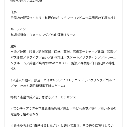
⑧（目標）占い本の出版

仕事

電器店の配送→イタリア料理店のキッチン→コンビニ→車関係の工場※株も

ルーティン

毎週㈫断食／ウォーキング／作曲演奏リリース

趣味

水泳／映画／読書／語学学習／医学、薬学、医療系セミナー／書道／短歌／
パズル誌／ドライブ／占い／創作料理／スケート／リフティング／トレーニ
ングルーム／美容／映画やCMのエキストラ出演／森林浴／日曜礼拝∨神社
巡り

（※過去の趣味、部活：バイオリン／ソフトテニス／サイクリング／ゴルフ
／NYTimesと朝日新聞電子版のゲーム）

特技：楽譜作成／包丁さばき／ユーモアセンス

ボランティア：赤十字救急法救急員／献血／子ども食堂／寄付／※いのちの
電話もし始めるかな

※あらゆる本に「自己投資しなさい」と書いてあり、その通りに実行してい