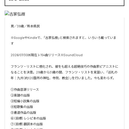
男／39歳／熊本県民

※GoogleやKindleで、「古家弘樹」と検索されますと、いろいろ載っていま
す

2026/07/30㈭現在♭154曲リリース※SoundCloud

フランツ・リストに感化され、彼をも超える超絶技巧の作曲家ピアニストに
なることを決意。29歳から31歳の間、フランツ・リストを見習い、「巡礼の
年：九州（約120箇所の神社、寺院、教会）」を行いました。今も変わらず。

①作曲音源リリース

②楽譜の出版

③短編小説集の出版

④短歌集の出版

⑤書道作品の出版

⑥（目標）レシピ本の出版

⑦（目標）翻訳本の出版
