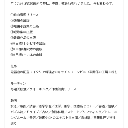
年：九州（約120箇所の神社、寺院、教会）」を行いました。今も変わらず。

①作曲音源リリース

②楽譜の出版

③短編小説集の出版

④短歌集の出版

⑤書道作品の出版

⑥（目標）レシピ本の出版

⑦（目標）翻訳本の出版

⑧（目標）占い本の出版

仕事

電器店の配送→イタリア料理店のキッチン→コンビニ→車関係の工場※株も

ルーティン

毎週㈫断食／ウォーキング／作曲演奏リリース

趣味

水泳／映画／読書／語学学習／医学、薬学、医療系セミナー／書道／短歌／
パズル誌／ドライブ／占い／創作料理／スケート／リフティング／トレーニ
ングルーム／美容／映画やCMのエキストラ出演／森林浴／日曜礼拝∨神社
巡り
