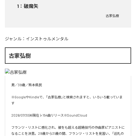
1
：
破魔矢
古家弘樹
ジャンル：
インストゥルメンタル
古家弘樹
男／39歳／熊本県民

※GoogleやKindleで、「古家弘樹」と検索されますと、いろいろ載っていま
す

2026/07/30㈭現在♭154曲リリース※SoundCloud

フランツ・リストに感化され、彼をも超える超絶技巧の作曲家ピアニストに
なることを決意。29歳から31歳の間、フランツ・リストを見習い、「巡礼の