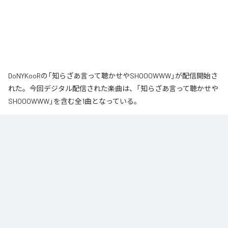
DoNYKooRの「知らざあ言って聴かせやSHOOOWWW」が配信開始さ
れた。今回デジタル配信された楽曲は、「知らざあ言って聴かせや
SHOOOWWW」を含む全1曲となっている。
なお「
知らざあ言って聴かせやSHOOOWWW
」は、
Apple Music
、
Spotify
、
LINE MUSIC
、
YouTube Music
、
Amazon Music Unlimited
など
の音楽配信サービスで聴くことができる。
各配信サービス：
知らざあ言って聴かせやSHOOOWWW