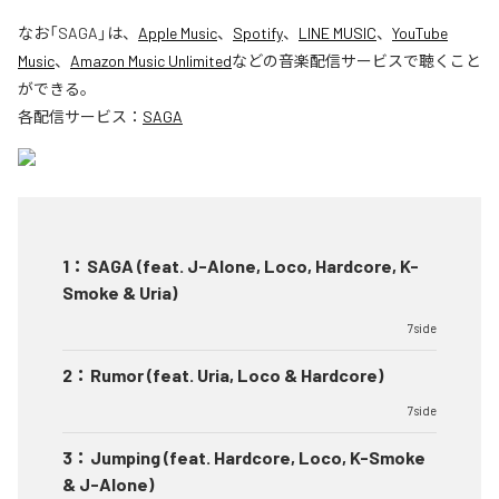
なお「
SAGA
」は、
Apple Music
、
Spotify
、
LINE MUSIC
、
YouTube
Music
、
Amazon Music Unlimited
などの音楽配信サービスで聴くこと
ができる。
各配信サービス：
SAGA
1
：
SAGA (feat. J-Alone, Loco, Hardcore, K-
Smoke & Uria)
7side
2
：
Rumor (feat. Uria, Loco & Hardcore)
7side
3
：
Jumping (feat. Hardcore, Loco, K-Smoke
& J-Alone)