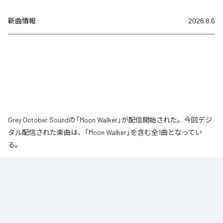
新曲情報
2026.8.6
Grey October Soundの「Moon Walker」が配信開始された。今回デジ
タル配信された楽曲は、「Moon Walker」を含む全1曲となってい
る。
月の近くをゆっくりと歩いているような、静かで少し不思議な情景から生ま
れた作品です。大きな月が浮かぶ夜、その光のそばをゆっくりと進んでい
く。足取りは軽く、まるで僅かに浮かびながら歩いているような感覚。サウ
ンドの中心となるのは、柔らかなエレクトリックピアノの旋律です。落ち着
いたビートの上で穏やかに流れるメロディに、ギターの音色が静かに重な
り、深みのあるムーディな空気を作り出しています。旋律とリズムが自然に