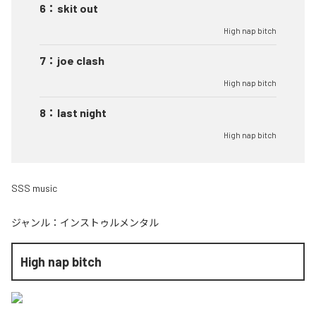
6
：
skit out
High nap bitch
7
：
joe clash
High nap bitch
8
：
last night
High nap bitch
SSS music
ジャンル：
インストゥルメンタル
High nap bitch