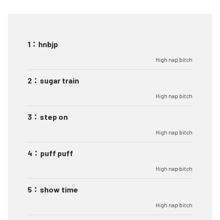
1
：
hnbjp
High nap bitch
2
：
sugar train
High nap bitch
3
：
step on
High nap bitch
4
：
puff puff
High nap bitch
5
：
show time
High nap bitch