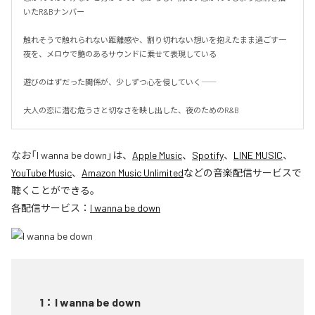
いたR&Bナンバー

触れそうで触れられない距離感や、割り切れない想いを抱えたまま過ごす一
夜を、メロウで艶のあるサウンドに乗せて表現している

遊びのはずだった関係が、少しずつ心を侵していく――

大人の恋に潜む危うさと切なさを映し出した、夜のためのR&B
なお「
I wanna be down
」は、
Apple Music
、
Spotify
、
LINE MUSIC
、
YouTube Music
、
Amazon Music Unlimited
などの音楽配信サービスで
聴くことができる。
各配信サービス：
I wanna be down
1
：
I wanna be down