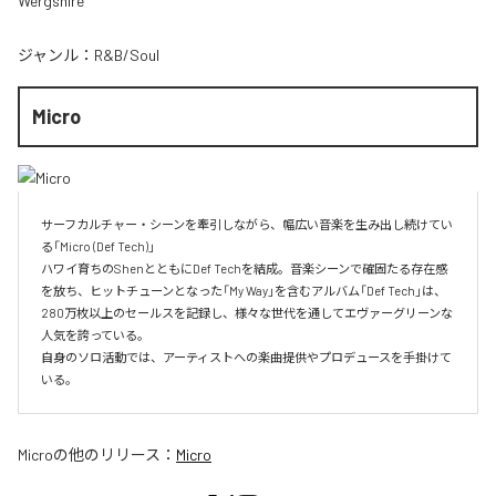
Wergshire
ジャンル：
R&B/Soul
Micro
サーフカルチャー・シーンを牽引しながら、幅広い音楽を生み出し続けてい
る「Micro (Def Tech)」

ハワイ育ちのShenとともにDef Techを結成。音楽シーンで確固たる存在感
を放ち、ヒットチューンとなった「My Way」を含むアルバム「Def Tech」は、
280万枚以上のセールスを記録し、様々な世代を通してエヴァーグリーンな
人気を誇っている。

自身のソロ活動では、アーティストへの楽曲提供やプロデュースを手掛けて
いる。
Micro
の他のリリース：
Micro