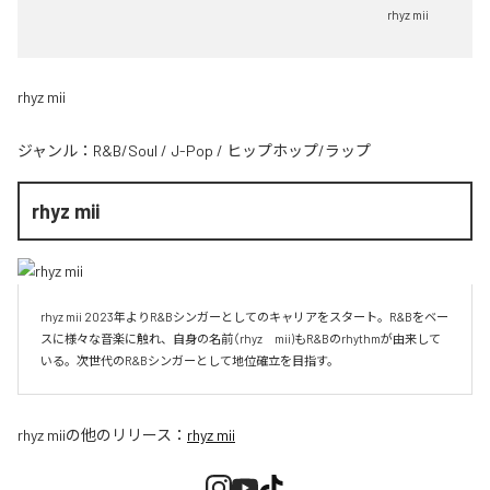
rhyz mii
rhyz mii
ジャンル：
R&B/Soul
/
J-Pop
/
ヒップホップ/ラップ
rhyz mii
rhyz mii 2023年よりR&Bシンガーとしてのキャリアをスタート。R&Bをベー
スに様々な音楽に触れ、自身の名前（rhyz　mii)もR&Bのrhythmが由来して
いる。次世代のR&Bシンガーとして地位確立を目指す。
rhyz mii
の他のリリース：
rhyz mii