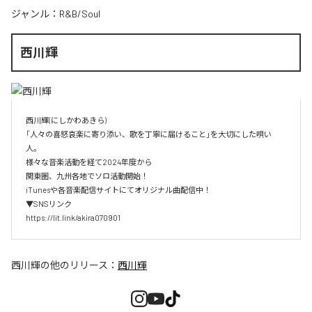
ジャンル：
R&B/Soul
西川輝
西川輝(にしかわあきら)

「人々の喜怒哀楽に寄り添い、歌を丁寧に届けること」を大切にした唄い
人。

様々な音楽活動を経て2024年度から

関東圏、九州各地でソロ活動開始！

iTunesや各音楽配信サイトにてオリジナル曲配信中！

▼SNSリンク

https://lit.link/akira070901
西川輝
の他のリリース：
西川輝