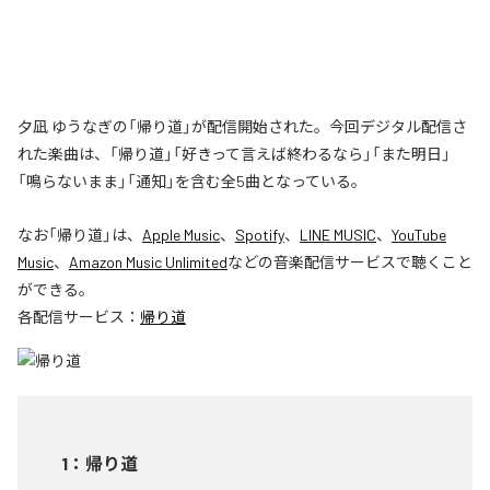
夕凪 ゆうなぎの「帰り道」が配信開始された。今回デジタル配信さ
れた楽曲は、「帰り道」「好きって言えば終わるなら」「また明日」
「鳴らないまま」「通知」を含む全5曲となっている。
なお「
帰り道
」は、
Apple Music
、
Spotify
、
LINE MUSIC
、
YouTube
Music
、
Amazon Music Unlimited
などの音楽配信サービスで聴くこと
ができる。
各配信サービス：
帰り道
1
：
帰り道