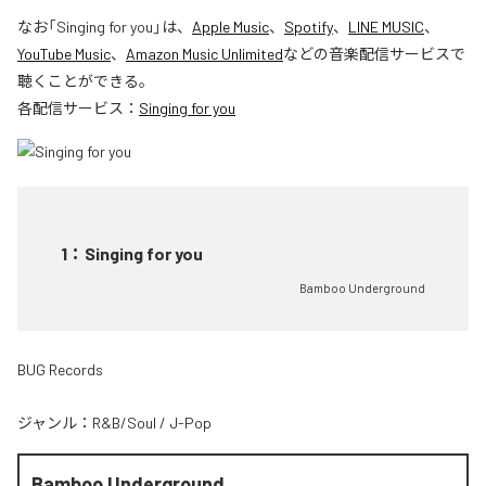
なお「
Singing for you
」は、
Apple Music
、
Spotify
、
LINE MUSIC
、
YouTube Music
、
Amazon Music Unlimited
などの音楽配信サービスで
聴くことができる。
各配信サービス：
Singing for you
1
：
Singing for you
Bamboo Underground
BUG Records
ジャンル：
R&B/Soul
/
J-Pop
Bamboo Underground