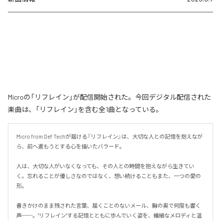
Microの「リフレイン」が配信開始された。今回デジタル配信された
楽曲は、「リフレイン」を含む全1曲となっている。
Micro from Def Techが届ける『リフレイン』は、大切な人との記憶を抱えなが
ら、前へ進もうとする心を描いたバラード。

人は、大切な人がいなくなっても、その人との時間を抱えながら生きてい
く。忘れることが優しさなのではなく、想い続けることもまた、一つの愛の
形。

書きかけのまま残された言葉、届くことのないメール、胸の奥で何度も響く
声──。"リフレイン"する記憶とともに歩んでいく姿を、繊細なメロディと温