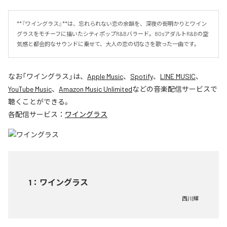
**『ワイングラス』**は、忘れられない恋の余韻を、深夜の街明かりとワイン
グラスをモチーフに描いたシティポップR&Bバラード。80sアダルトR&Bの空
気感と都会的なサウンドに乗せて、大人の恋の切なさを歌った一曲です。
なお「
ワイングラス
」は、
Apple Music
、
Spotify
、
LINE MUSIC
、
YouTube Music
、
Amazon Music Unlimited
などの音楽配信サービスで
聴くことができる。
各配信サービス：
ワイングラス
1
：
ワイングラス
西川輝