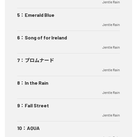
Jentle Rain
5
：
Emerald Blue
Jentle Rain
6
：
Song of for Ireland
Jentle Rain
7
：
プロムナード
Jentle Rain
8
：
In the Rain
Jentle Rain
9
：
Fall Street
Jentle Rain
10
：
AQUA