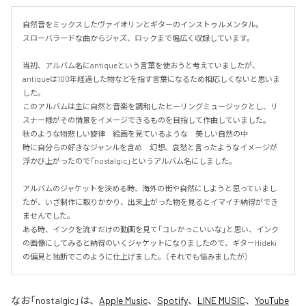
自然音をミックスしたヴァイオリンとギターのインストゥルメンタル。

スローバラードな曲からジャズ、ロックまで幅広く収録しています。

当初、アルバム名にantiqueという言葉を使おうと考えていましたが、
antiqueは100年経過した物などを指す言葉になるため相応しくないと思いま
した。

このアルバムは主に自然と音楽を調和したヒーリングミュージックとし、リ
スナー様がその情景をイメージできるものを目指して作曲していました。

秋のような物悲しい旋律　絵画を見ているような　美しい自然の中

時に自分らの好きなジャンルを含め　幻想、哀愁と言ったようなイメージが
浮かび上がったので「nostalgic」というアルバム名にしました。

アルバムのジャケットを決める時、海外の街や自然にしようと思っていまし
たが、いざ制作に取りかかり、出来上がった物を見るとイマイチ納得ができ
ませんでした。

ある時、インクを流すだけの動画を見て「コレかっこいいな」と思い、インク
の画像にしてみると納得のいくジャケットになりましたので、ギターHideki
の偏見と独断でこのように仕上げました。（それでも悩みましたが）
なお「
nostalgic
」は、
Apple Music
、
Spotify
、
LINE MUSIC
、
YouTube