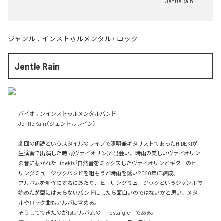
Jentle Rain
ジャンル：
インストゥルメンタル
/
ロック
Jentle Rain
バイオリンインストゥルメンタルバンド

Jentle Rain（ジェントルレイン）

劇団の朗読というスタイルのライブで照明兼ギタリストであったHIDEKIが
生演奏で出演した時雨(ヴァイオリン)と出会い、時雨の美しいヴァイオリン
の音に惹かれたHidekiが自然音をミックスしたヴァイオリンとギターのヒー
リングミュージックバンドを組もうと時雨を誘い2020年に結成。

アルバムを制作にするにあたり、ヒーリングミュージックというジャンルで
始めたが型にはまらないバンドにしたら面白いのではないかと思い、メタ
ルやロック曲もアルバに含める。

そうしてできたのが1stアルバムの　nostalgic　である。
