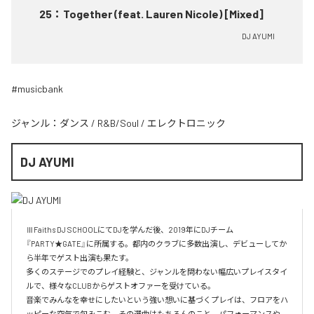
25
：
Together (feat. Lauren Nicole) [Mixed]
DJ AYUMI
#musicbank
ジャンル：
ダンス
/
R&B/Soul
/
エレクトロニック
DJ AYUMI
ⅢFaiths DJ SCHOOLにてDJを学んだ後、2019年にDJチーム
『PARTY★GATE』に所属する。都内のクラブに多数出演し、デビューしてか
ら半年でゲスト出演も果たす。

多くのステージでのプレイ経験と、ジャンルを問わない幅広いプレイスタイ
ルで、様々なCLUBからゲストオファーを受けている。

音楽でみんなを幸せにしたいという強い想いに基づくプレイは、フロアをハ
ッピーな空気で包みこむ。その選曲はもちろんのこと、パフォーマンスや