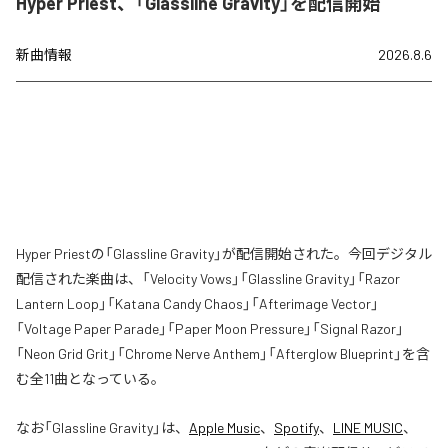
Hyper Priest、「Glassline Gravity」を配信開始
新曲情報
2026.8.6
Hyper Priestの「Glassline Gravity」が配信開始された。今回デジタル
配信された楽曲は、「Velocity Vows」「Glassline Gravity」「Razor
Lantern Loop」「Katana Candy Chaos」「Afterimage Vector」
「Voltage Paper Parade」「Paper Moon Pressure」「Signal Razor」
「Neon Grid Grit」「Chrome Nerve Anthem」「Afterglow Blueprint」を含
む全11曲となっている。
なお「
Glassline Gravity
」は、
Apple Music
、
Spotify
、
LINE MUSIC
、