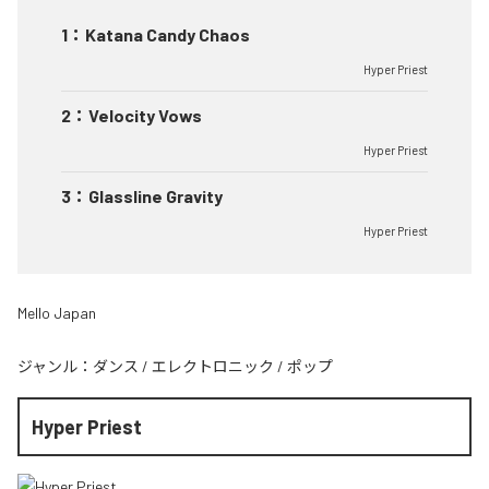
1
：
Katana Candy Chaos
Hyper Priest
2
：
Velocity Vows
Hyper Priest
3
：
Glassline Gravity
Hyper Priest
Mello Japan
ジャンル：
ダンス
/
エレクトロニック
/
ポップ
Hyper Priest