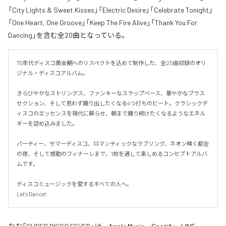
「City Lights & Sweet Kisses」「Electric Desire」「Celebrate Tonight」
「One Heart, One Groove」「Keep The Fire Alive」「Thank You For
Dancing」を含む全20曲となっている。
70年代ディスコ黄金期へのリスペクトを込めて制作した、全20曲収録のオリ
ジナル・ディスコアルバム。

きらびやかなストリングス、ファンキーなスラップベース、華やかなブラス
セクション、そして思わず踊り出したくなる4つ打ちのビート。クラシックデ
ィスコのエッセンスを現代に蘇らせ、朝まで踊り続けたくなるようなエネル
ギーを詰め込みました。

パーティー、サマーディスコ、ロマンティックなラブソング、ネオン輝く都会
の夜、そして感動のフィナーレまで、1枚を通して楽しめるコンセプトアルバ
ムです。

ディスコミュージックを愛するすべての人へ。

Let's Dance!