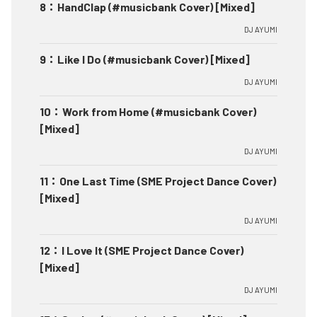
8
：
HandClap (#musicbank Cover) [Mixed]
DJ AYUMI
9
：
Like I Do (#musicbank Cover) [Mixed]
DJ AYUMI
10
：
Work from Home (#musicbank Cover)
[Mixed]
DJ AYUMI
11
：
One Last Time (SME Project Dance Cover)
[Mixed]
DJ AYUMI
12
：
I Love It (SME Project Dance Cover)
[Mixed]
DJ AYUMI