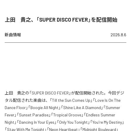
上田 貴之、「SUPER DISCO FEVER」を配信開始
新曲情報
2026.8.6
上田 貴之の「SUPER DISCO FEVER」が配信開始された。今回デジ
タル配信された楽曲は、「Till the Sun Comes Up」「Love Is On The
Dance Floor」「Boogie All Night」「Shine Like A Diamond」「Summer
Fever」「Sunset Paradise」「Tropical Groove」「Endless Summer
Night」「Dancing In Your Eyes」「Only You Tonight」「You're My Destiny」
「Stay With Me Tonight」「Neon Heartbeat」「Midnight Boulevard」