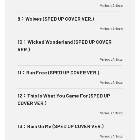
Various Artists
9
：
Wolves (SPED UP COVER VER.)
Various Artists
10
：
Wicked Wonderland (SPED UP COVER
VER.)
Various Artists
11
：
Run Free (SPED UP COVER VER.)
Various Artists
12
：
This Is What You Came For (SPED UP
COVER VER.)
Various Artists
13
：
Rain On Me (SPED UP COVER VER.)
Various Artists