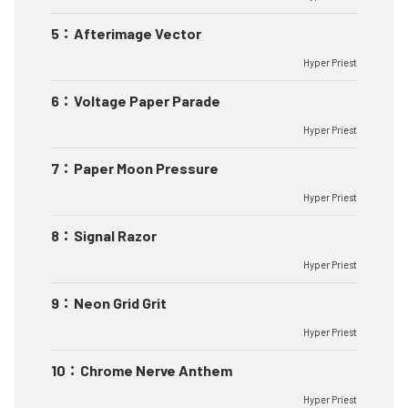
5
：
Afterimage Vector
Hyper Priest
6
：
Voltage Paper Parade
Hyper Priest
7
：
Paper Moon Pressure
Hyper Priest
8
：
Signal Razor
Hyper Priest
9
：
Neon Grid Grit
Hyper Priest
10
：
Chrome Nerve Anthem
Hyper Priest