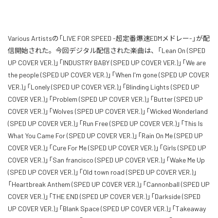
Various Artistsの「LIVE FOR SPEED -超定番爆速EDMメドレー-」が配
信開始された。今回デジタル配信された楽曲は、「Lean On (SPED
UP COVER VER.)」「INDUSTRY BABY (SPED UP COVER VER.)」「We are
the people (SPED UP COVER VER.)」「When I'm gone (SPED UP COVER
VER.)」「Lonely (SPED UP COVER VER.)」「Blinding Lights (SPED UP
COVER VER.)」「Problem (SPED UP COVER VER.)」「Butter (SPED UP
COVER VER.)」「Wolves (SPED UP COVER VER.)」「Wicked Wonderland
(SPED UP COVER VER.)」「Run Free (SPED UP COVER VER.)」「This Is
What You Came For (SPED UP COVER VER.)」「Rain On Me (SPED UP
COVER VER.)」「Cure For Me (SPED UP COVER VER.)」「Girls (SPED UP
COVER VER.)」「San francisco (SPED UP COVER VER.)」「Wake Me Up
(SPED UP COVER VER.)」「Old town road (SPED UP COVER VER.)」
「Heartbreak Anthem (SPED UP COVER VER.)」「Cannonball (SPED UP
COVER VER.)」「THE END (SPED UP COVER VER.)」「Darkside (SPED
UP COVER VER.)」「Blank Space (SPED UP COVER VER.)」「Takeaway