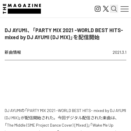
DJ AYUMI、「PARTY MIX 2021 -WORLD BEST HITS-
mixed by DJ AYUMI (DJ MIX)」を配信開始
新曲情報
2021.3.1
DJ AYUMIの「PARTY MIX 2021 -WORLD BEST HITS- mixed by DJ AYUMI
(DJ MIX)」が配信開始された。今回デジタル配信された楽曲は、
「The Middle (SME Project Dance Cover) [Mixed]」「Wake Me Up