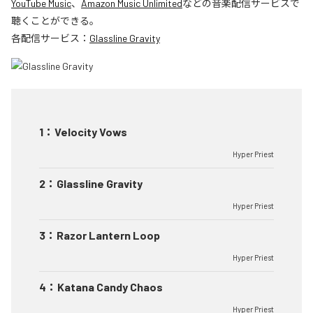
YouTube Music
、
Amazon Music Unlimited
などの音楽配信サービスで
聴くことができる。
各配信サービス：
Glassline Gravity
1
：
Velocity Vows
Hyper Priest
2
：
Glassline Gravity
Hyper Priest
3
：
Razor Lantern Loop
Hyper Priest
4
：
Katana Candy Chaos
Hyper Priest