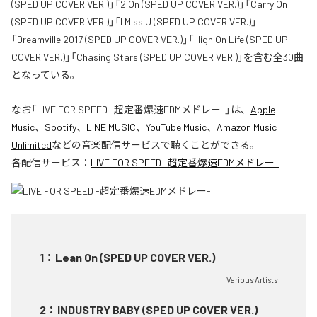
(SPED UP COVER VER.)」「2 On (SPED UP COVER VER.)」「Carry On
(SPED UP COVER VER.)」「I Miss U (SPED UP COVER VER.)」
「Dreamville 2017 (SPED UP COVER VER.)」「High On Life (SPED UP
COVER VER.)」「Chasing Stars (SPED UP COVER VER.)」を含む全30曲
となっている。
なお「
LIVE FOR SPEED -超定番爆速EDMメドレー-
」は、
Apple
Music
、
Spotify
、
LINE MUSIC
、
YouTube Music
、
Amazon Music
Unlimited
などの音楽配信サービスで聴くことができる。
各配信サービス：
LIVE FOR SPEED -超定番爆速EDMメドレー-
1
：
Lean On (SPED UP COVER VER.)
Various Artists
2
：
INDUSTRY BABY (SPED UP COVER VER.)