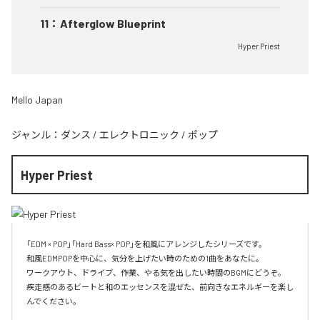
11
：
Afterglow Blueprint
Hyper Priest
Mello Japan
ジャンル：
ダンス
/
エレクトロニック
/
ポップ
Hyper Priest
「EDM × POP」「Hard Bass× POP」を和風にアレンジしたシリーズです。

和風EDMPOPを中心に、気分を上げたい時のための1曲をあなたに。

ワークアウト、ドライブ、作業、やる気を出したい時間のBGMにどうぞ。

疾走感のあるビートと和のエッセンスを混ぜた、前向きなエネルギーを楽し
んでください。