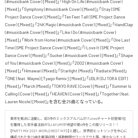
(#musicbank Cover) [Mixed]」「High On Life (#musicbank Cover)
[Mixed]」「Symphony (#musicbank Cover) [Mixed]」「Stay (SME
Project Dance Cover) [Mixed]」「Ten Feet Tall (SME Project Dance
Cover) [Mixed]」「24K Magic (#musicbank Cover) [Mixed]」「HandClap
(#musicbank Cover) [Mixed]」「Like I Do (#musicbank Cover)
[Mixed]」「Work from Home (#musicbank Cover) [Mixed]」「One Last
Time (SME Project Dance Cover) [Mixed]」「I Love It (SME Project
Dance Cover) [Mixed]」「Sucker (#musicbank Cover) [Mixed]」「Shape
of You (#musicbank Cover) [Mixed]」「2002 (#musicbank Cover)
[Mixed]」「Himawari (Mixed)」「Starlight (Mixed)」「Radiate (Mixed)」
「ONE (feat. Wayne) [Tyago Remix] [Mixed]」「UDLR (DJ TORA EDIT)
[Mixed]」「March (Mixed)」「TOKYO RAVE (Cover) [Mixed]」「Summer Is
Calling (Cover) [Mixed]」「HEAVEN (Cover) [Mixed]」「Together (feat.
Lauren Nicole) [Mixed]」を含む全25曲となっている。
東京を拠点に活動し、前3作のミックスアルバムがiTunesチャート初登場1位
を獲得した若手最注目の''DJ AYUMI''が待望の第4作をこの度リリース！！
【PARTY MIX 2021 -WORLD BEST HITS】と題し、世界的ヒットソングを中心に
構成された全25曲を厳選収録！移動時間やワークアウト等、様々なシチュエ