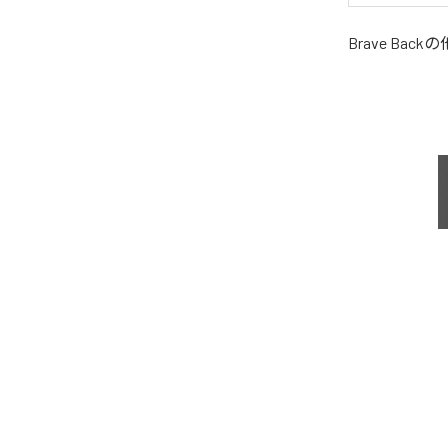
Brave Back
の