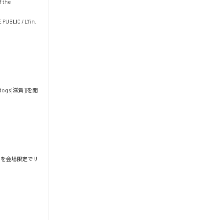
the 
LIC / L'fin. 


ldogs[滋賀])を開
ain」を会場限定でリ