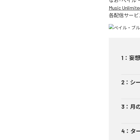
なお「
ぺイル
Music Unlimite
各配信サービ
1
：
妄
2
：
シ
3
：
月
4
：
タ