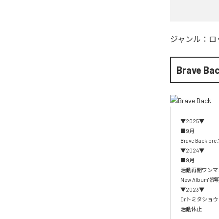
ジャンル：
ロ
Brave Ba
▼2025▼

■9月

Brave Back 
▼2024▼

■9月

活動再開ワンマンラ
New Album
▼2023▼

Drトミタショウ
活動休止
