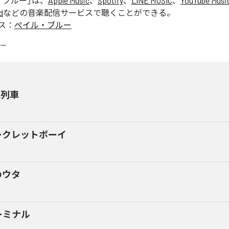
・ブルー
」は、
Apple Music
、
Spotify
、
LINE MUSIC
、
YouTube Musi
d
などの音楽配信サービスで聴くことができる。
ス：
ぺイル・ブルー
想列車
ークレットボーイ
のウタ
ーミナル