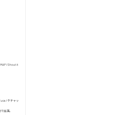
/ Shout it 
uca / ケチャッ
歳で出演。
