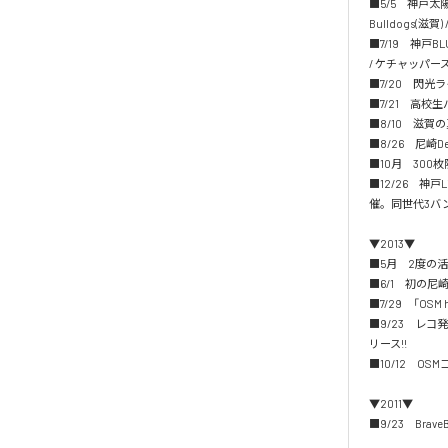
■5/5　神戸太陽と虎
Bulldogs(滋賀)
■7/19　神戸BLUE 
/ ケチャッパーズ /
■7/20　閃光
■7/21　高校生バンド
■8/10　滋賀の
■8/26　尼崎
■10月　300枚限
■12/26　神戸Li
催。同世代3バ
▼2013▼

■5月　2度の
■6/1　初の尼崎D
■7/29　「OSM h
■9/23　レコ発&
リース!!

■10/12　O
▼2011▼

■9/23　Bra