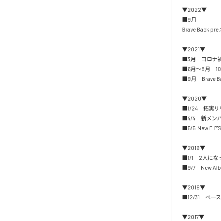
▼2022▼

■9月

Brave Back 
▼2021▼

■3月　コロナ禍の中
■6月〜8月　1
■9月　Brave
▼2020▼

■1/24　拓
■4/4　新メンバ
■5/5  New E.
▼2019▼

■1/1　2人
■9/7　New 
▼2018▼

■12/31　ベース 
▼2017▼
