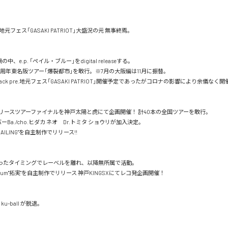
pre.地元フェス「GASAKI PATRIOT」大盛況の元 無事終焉。

、e.p. 「ペイル・ブルー」をdigital releaseする。

0周年東名阪ツアー「爆裂都市」を敢行。※7月の大阪編は11月に振替。

 Back pre.地元フェス「GASAKI PATRIOT」開催予定であったがコロナの影響により余儀なく
実リリースツアーファイナルを神戸太陽と虎にて企画開催！ 計40本の全国ツアーを敢行。

ーBa./cho.ヒダカ ネオ　Dr.トミタ ショウリが加入決定。

P"SAILING"を自主制作でリリース!! 

になったタイミングでレーベルを離れ、以降無所属で活動。

Album"拓実"を自主制作でリリース 神戸KINGSXにてレコ発企画開催！

ku-ball が脱退。
