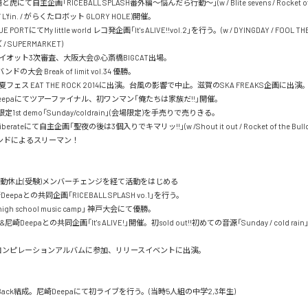
にて自主企画「RICEBALL SPLASH番外編〜悩んだら行動〜」(w / Blite sevens / Rocket of 
 / L'fin. / がらくたロボット GLORY HOLE)開催。

PORTにてMy little world レコ発企画「It's ALIVE!!vol.2」を行う。(w / DYINGDAY / FOOL THE PUB
 SUPERMARKET)

ライオット3次審査、大阪大会@心斎橋BIGCAT出場。

の大会 Break of limit vol.34 優勝。

夏フェス EAT THE ROCK 2014に出演。台風の影響で中止。滋賀のSKA FREAKS企画に出演。
Deepaにてツアーファイナル、初ワンマン「俺たちは家族だ!!」開催。

定1st demo「Sunday/coldrain」(会場限定)を手売りで売りきる。

berateにて自主企画「聖夜の後は3個入りでキマリッ!!」(w /Shout it out / Rocket of the Bul
ンドによるスリーマン！

活動休止(受験)メンバーチェンジを経て活動をはじめる

eepaとの共同企画「RICEBALL SPLASH vo.1」を行う。

igh school music camp」 神戸大会にて優勝。     

尼崎Deepaとの共同企画「It's ALIVE!」開催。初sold out!!初めての音源「Sunday / cold r
SMコンピレーションアルバムに参加、リリースイベントに出演。

veBack結成。尼崎Deepaにて初ライブを行う。(当時5人組の中学2,3年生)