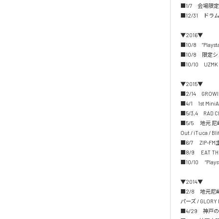
■1/7　会場限定シン
■12/31　ドラ
▼2016▼

■10/8　“Playst
■10/8　限定シング
■10/10　UZM
▼2015▼

■2/14　GROW
■4/1　1st Mi
■5/3,4　RAD 
■5/5 　地元 尼崎D
Out / iTuca / Bli
■6/7　 ZIP-
■8/9 　EAT T
■10/10 　“Play
▼2014▼

■2/8　地元尼崎D
パーズ / GLORY H
■4/29　神戸