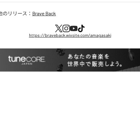
他のリリース：
Brave Back
https://braveback.wixsite.com/amagasaki