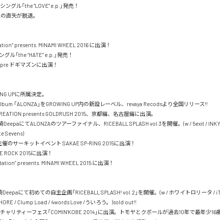
グル「the "LOVE" e.p.」発売！

ムの直矢が脱退。

ation” presents. MINAMI WHEEL 2016 に出演！

ル「the “HATE” e.p.」発売！

K pre ドギマズンに出演！

ING UPに所属決定。

niAlbum 「ALONZA」をGROWING UP内の新設レーベル、revaya Recodsより全国リリース!!

CREATION presents GOLDRUSH 2015、京都編、名古屋編に出演。

eepaにてALONZAのツアーファイナル、RICEBALL SPLASH vol.3を開催。(w / 5exit / INKYMAP 
te Sevens)

FM主催のサーキットイベント SAKAE SP-RING 2015に出演！

HE ROCK 2015に出演！

station” presents. MINAMI WHEEL 2015 に出演！

eepaにて初めての自主企画「RICEBALL SPLASH! vol.2」を開催。(w / ホワイトロリータ / iT
ORE / Clump Load / 4words Love /ういろう。)sold out!!

のチャリティーフェス「COMIN'KOBE 2014」に出演。トモヤとクボールが過去10年で最年少16