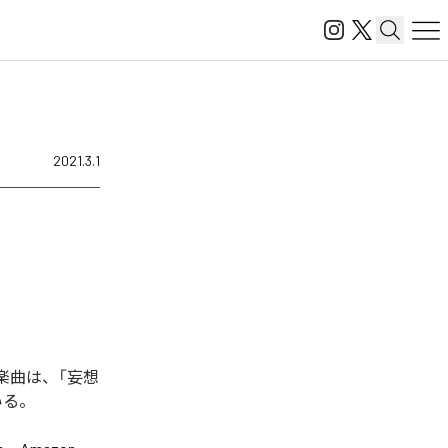
2021.3.1
た楽曲は、「妄想
いる。