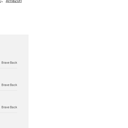
c
、
Amazon
Brave Back
Brave Back
Brave Back