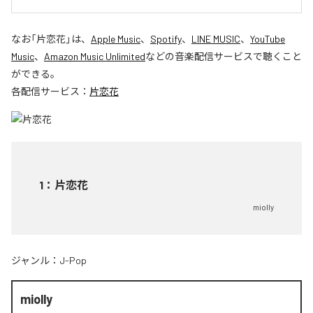
なお「
片恋花
」は、
Apple Music
、
Spotify
、
LINE MUSIC
、
YouTube
Music
、
Amazon Music Unlimited
などの音楽配信サービスで聴くこと
ができる。
各配信サービス：
片恋花
1
：
片恋花
miolly
ジャンル：
J-Pop
miolly