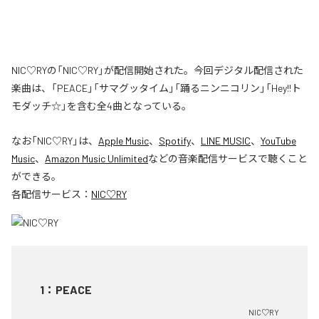
NIC♡RYの「NIC♡RY」が配信開始された。今回デジタル配信された
楽曲は、「PEACE」「サマグッタイム」「踊るニンニコリン」「Hey!!ト
モダッチ☆」を含む全4曲となっている。
なお「
NIC♡RY
」は、
Apple Music
、
Spotify
、
LINE MUSIC
、
YouTube
Music
、
Amazon Music Unlimited
などの音楽配信サービスで聴くこと
ができる。
各配信サービス：
NIC♡RY
1
：
PEACE
NIC♡RY