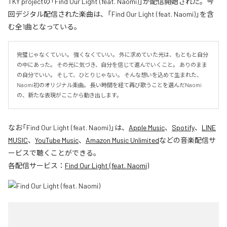
TKY projectの「Find Our Light (feat. Naomi)」が配信開始された。今
回デジタル配信された楽曲は、「Find Our Light (feat. Naomi)」を含
む全1曲となっている。
完璧じゃなくていい。 強くなくていい。 外に求めていた光は、もともと自分
の中にあった。 その光に気づき、自分を信じて進んでいくこと。 ありのまま
の自分でいい。 そして、ひとりじゃない。 そんな想いを込めて生まれた、
Naomi初のオリジナル楽曲。 長い時間を経て再び歌うことを選んだNaomi
の、新たな表現がここから動き出します。
なお「
Find Our Light (feat. Naomi)
」は、
Apple Music
、
Spotify
、
LINE
MUSIC
、
YouTube Music
、
Amazon Music Unlimited
などの音楽配信サ
ービスで聴くことができる。
各配信サービス：
Find Our Light (feat. Naomi)