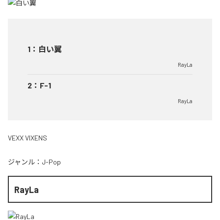
1
：
白い翼
RayLa
2
：
F-1
RayLa
VEXX VIXENS
ジャンル：
J-Pop
RayLa