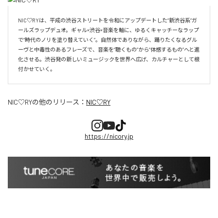
NIC♡RYは、平成の渋谷ストリートを令和にアップデートした“新渋谷系”ガ
ールズラップデュオ。ギャル×渋谷×音楽を軸に、ゆるくキャッチーなラップ
で“時代のノリを塗り替えていく”。自然体でありながら、踊りたくなるグル
ーヴと中毒性のあるフレーズで、音楽を“聴くもの”から“体感するもの”へと進
化させる。渋谷発の新しいミュージックを世界へ広げ、カルチャーとして根
付かせていく。
NIC♡RY
の他のリリース：
NIC♡RY
https://nicory.jp