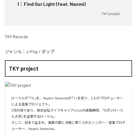
1
：
Find Our Light (feat. Naomi)
TKY project
TKY Records
ジャンル：
J-Pop
/
ポップ
TKY project
けーりんが「TK」を、Hayato Yamaokaが「Y」を担う、2人のプロデューサー
による音楽プロジェクト。

3児の母であり、株式会社ライフキャリアcircle代表取締役、「Bポジけーり
ん大学」を主宰するけーりん。

そして、日本で生まれ、英語の歌と洋楽に育てられたシンガー／音楽プロデ
ューサー、Hayato Yamaoka。
