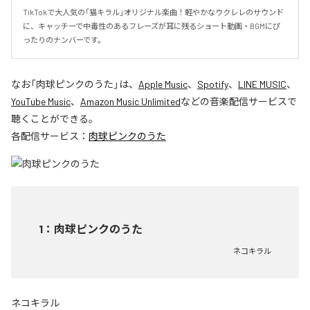
TikTokで大人気の「猫キラル」オリジナル楽曲！軽やかなウクレレのサウンド
に、キャッチーで中毒性のあるフレーズが耳に残るショート動画・BGMにぴ
ったりのナンバーです。
なお「
肉球ピンクのうた
」は、
Apple Music
、
Spotify
、
LINE MUSIC
、
YouTube Music
、
Amazon Music Unlimited
などの音楽配信サービスで
聴くことができる。
各配信サービス：
肉球ピンクのうた
1
：
肉球ピンクのうた
ネコキラル
ネコキラル