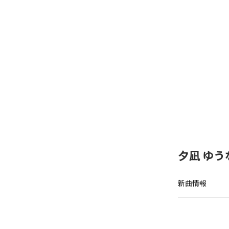
夕凪 ゆう
新曲情報