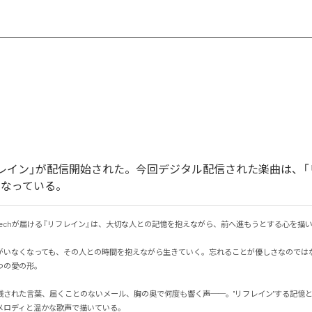
「リフレイン」が配信開始された。今回デジタル配信された楽曲は、「
となっている。
m Def Techが届ける『リフレイン』は、大切な人との記憶を抱えながら、前へ進もうとする心を描いた
がいなくなっても、その人との時間を抱えながら生きていく。忘れることが優しさなのでは
愛の形。

残された言葉、届くことのないメール、胸の奥で何度も響く声──。"リフレイン"する記憶
ロディと温かな歌声で描いている。
