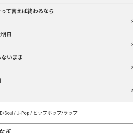
きって言えば終わるなら
た明日
らないまま
知
B/Soul
/
J-Pop
/
ヒップホップ/ラップ
うなぎ