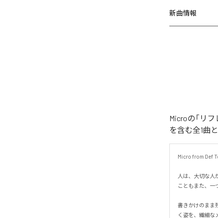
新曲情報
Microの
を含む全1曲
Micro fro
人は、大切な人
こともまた、一つの
書きかけのまま
く姿を、繊細なメ