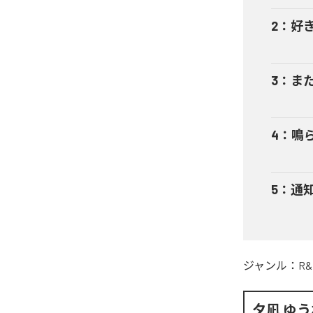
2
：
好
3
：
ま
4
：
鳴
5
：
通
ジャンル：
R&
夕凪 ゆ