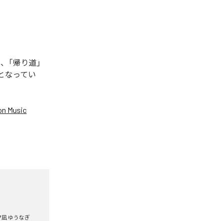
、「帰り道」
曲となってい
n Music
夕凪 ゆうなぎ