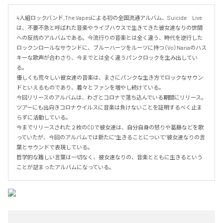
4人組ロックバンド,The Vapesによる初の全国流通アルバム、Suicide　Live
は、不要不急と呼ばれた音楽やライブハウスで生きてきた彼女達なりの世間
への反抗のアルバムである。今流行りの音楽とは全く違う、時代を逆行した
ロックンロールなサウンドに、ブルーハーツをルーツに持つ（Vo）Nanaのハス
キーな歌声が合わさり、今までとは全く違うパンクロックを生み出してい
る。

優しくも荒々しい彼女達の音楽は、まさにパンクな生き方でロックなサウン
ドといえるものであり、着々とファンを増やし続けている。

今回リリースのアルバムは、わざとコロナで落ち込んでいる期間にリリース。
ツアーにも出向きコロナウイルスに音楽は負けないことを証明するべく止ま
らずに活動している。

今までリリースされた２枚のCDで彼女達は、自分自身の怒りや葛藤などを歌
っていたが、今回のアルバムでは新たに”生きることについて”彼女達なりの言
葉とサウンドで表現している。

哲学的な難しい言葉は一切なく、彼女達なりの、音楽とともに生きるという
ことが詰まったアルバムになっている。