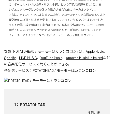
に、ボーカル・CHALA（元・リアル牛飼いという異色の経歴を持つ）による、
レゲエのグルーヴとアクの強さを融合させた独自のボーカルスタイル。

さらに、ティンホイッスルとピアニカが、アコースティックな温かみとケルト
音楽特有の哀愁・高揚感を楽曲に付加しています。各メンバーはそれぞれ別
バンドの第一線で活動する実力派であり、卓越した演奏力と、ステージの熱
量がそのままパッキングされたようなエネルギーが魅力。ロック、パンク、
フォーク、アイリッシュなど、幅広いリスナーの心を掴むサウンド。
なお「
POTATOHEAD / モーモーはカランコロン
」は、
Apple Music
、
Spotify
、
LINE MUSIC
、
YouTube Music
、
Amazon Music Unlimited
など
の音楽配信サービスで聴くことができる。
各配信サービス：
POTATOHEAD / モーモーはカランコロン
1
：
POTATOHEAD
牛飼い 楽