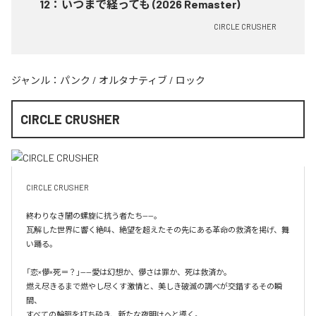
12
：
いつまで経っても (2026 Remaster)
CIRCLE CRUSHER
ジャンル：
パンク
/
オルタナティブ
/
ロック
CIRCLE CRUSHER
CIRCLE CRUSHER

終わりなき闇の螺旋に抗う者たち——。

瓦解した世界に響く絶叫、絶望を超えたその先にある革命の救済を掲げ、舞
い踊る。

「恋×儚×死＝？」——愛は幻想か、儚さは罪か、死は救済か。

燃え尽きるまで燃やし尽くす激情と、美しき破滅の調べが交錯するその瞬
間、

すべての輪廻を打ち砕き、新たな夜明けへと導く。
