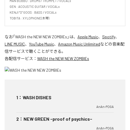
MAN BUBBU : DRUMs / TRUMPET / VOCALs

GEN : ACOUSTIC GUITAR / VOCALs

KENJI "O" GOOS : BASS / VOCALs

TOBITA : XYLOPHONE(木琴)
なお「
WASH the NEW NEW ZOMBIEs
」は、
Apple Music
、
Spotify
、
LINE MUSIC
、
YouTube Music
、
Amazon Music Unlimited
などの音楽配
信サービスで聴くことができる。
各配信サービス：
WASH the NEW NEW ZOMBIEs
1
：
WASH DISHES
AnAn-POGA
2
：
NEW GREEN -proof of psychics-
AnAn-POGA