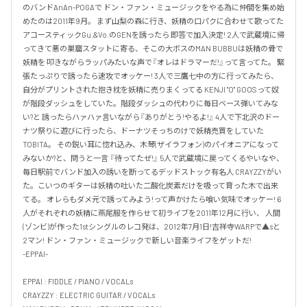
のバンドAnAn-POGAで ドン・ファン・ミュージックをやる為に仲間を集め始
めたのは2011年9月。 まず山梨の森に行き、妖精の口パクに合わせて歌ってた
アコースティックGu.&Vo.のGENを誘ったら 即答で加入決定! 2人で武蔵境に帰
ってきて悪の巣窟スタットに寄る、そこの大ボスのMAN BUBBUは妖精の骨で
妖精を 叩きながらラッパみたいな声で『オレはドラマーだ!』って言ってた。 緊
張たっぷりで誘ったら速攻でオッケー! 3人で三鷹七中の方に行ってみたら、
自分がプリントされた抱き枕を妖精に売りまくってる KENJI "O" GOOSって奴
が階段ダッシュをしていた。階段ダッシュの代わりに毎日ベース弾いてみな
い?と 誘ったらハァハァ言いながら『ありがとう!やるよ!』 4人で下北沢のドー
ナツ祭りに遊びに行ったら、ドーナツそっちのけで妖精売買をしていた
TOBITA。 その鋭い耳に惚れ込み、木琴(ザイラフォン)のパイオニアになって
みないか?と、問うと一言 『待ってたぜ!』 5人で武蔵境に戻ってくるやいなや、
毎日駅前でバンド加入の誘いを断ってるデッドストック有名人 CRAYZZYがい
た。こいつのギターは妖精の吐いた二酸化炭素だけを吸って育った木で出来
てる。 オレらもダメ元で誘ってみよう!って声かけたら喰い気味でオッケー! 6
人がそれぞれの妖精に燕尾服を作らせて初ライブを2011年12月に行い、 人間
(ゾンビ)が作った1stシングルのレコ発は、2012年7月1日!吉祥寺WARPで▲sと
2マン! ドン・ファン・ミュージックで新しい音楽ライフをゲットだ!

-EPPAI-

EPPAI : FIDDLE / PIANO / VOCALs

CRAYZZY : ELECTRIC GUITAR / VOCALs
