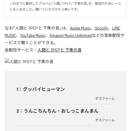
これまでに製作したアルバム「人間」「3PEP」「下衆の音」を、配信のために一つ
にまとめました。聴いていただけたら幸いです。
なお「
人間と 3PEPと 下衆の音
」は、
Apple Music
、
Spotify
、
LINE
MUSIC
、
YouTube Music
、
Amazon Music Unlimited
などの音楽配信サ
ービスで聴くことができる。
各配信サービス：
人間と 3PEPと 下衆の音
1
：
グッバイヒューマン
ゲスファーム
2
：
うんこちんちん・おしっこまんまん
ゲスファーム