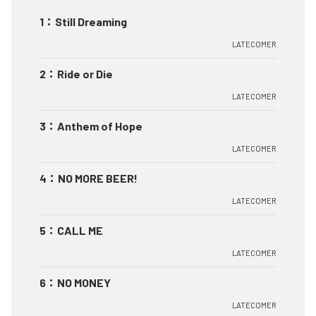
1
：
Still Dreaming
LATECOMER
2
：
Ride or Die
LATECOMER
3
：
Anthem of Hope
LATECOMER
4
：
NO MORE BEER!
LATECOMER
5
：
CALL ME
LATECOMER
6
：
NO MONEY
LATECOMER