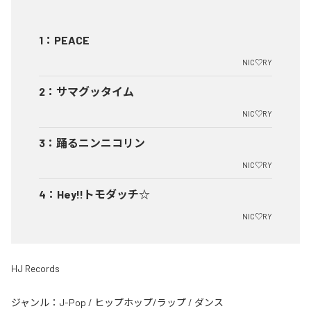
1
：
PEACE
NIC♡RY
2
：
サマグッタイム
NIC♡RY
3
：
踊るニンニコリン
NIC♡RY
4
：
Hey!!トモダッチ☆
NIC♡RY
HJ Records
ジャンル：
J-Pop
/
ヒップホップ/ラップ
/
ダンス