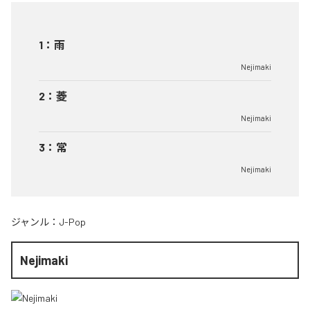
1
：
雨
Nejimaki
2
：
菱
Nejimaki
3
：
常
Nejimaki
ジャンル：
J-Pop
Nejimaki