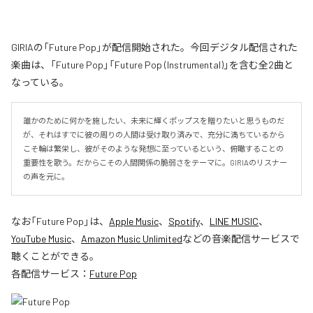
GIRIAの「Future Pop」が配信開始された。今回デジタル配信された
楽曲は、「Future Pop」「Future Pop (Instrumental)」を含む全2曲と
なっている。
誰かのために何かを施したい、未来に輝くポップスを贈りたいと思うものだ
が、それはすでに彼の周りの人間は受け取り済みで、充分に満ちているから
こそ輪は繁栄し、彼がそのような発想に至っているという、俯瞰することの
重要性を歌う。だからこその人間関係の脆弱さをテーマに。GIRIAのリスナー
の声を元に。
なお「
Future Pop
」は、
Apple Music
、
Spotify
、
LINE MUSIC
、
YouTube Music
、
Amazon Music Unlimited
などの音楽配信サービスで
聴くことができる。
各配信サービス：
Future Pop