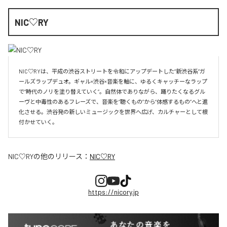
NIC♡RY
NIC♡RYは、平成の渋谷ストリートを令和にアップデートした“新渋谷系”ガ
ールズラップデュオ。ギャル×渋谷×音楽を軸に、ゆるくキャッチーなラップ
で“時代のノリを塗り替えていく”。自然体でありながら、踊りたくなるグル
ーヴと中毒性のあるフレーズで、音楽を“聴くもの”から“体感するもの”へと進
化させる。渋谷発の新しいミュージックを世界へ広げ、カルチャーとして根
付かせていく。
NIC♡RY
の他のリリース：
NIC♡RY
https://nicory.jp