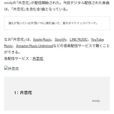
miollyの「片恋花」が配信開始された。今回デジタル配信された楽曲
は、「片恋花」を含む全1曲となっている。
誰もが知っている"片想い”の心情を描いた、夏のダイナミックバラード。
なお「
片恋花
」は、
Apple Music
、
Spotify
、
LINE MUSIC
、
YouTube
Music
、
Amazon Music Unlimited
などの音楽配信サービスで聴くこと
ができる。
各配信サービス：
片恋花
1
：
片恋花
miolly