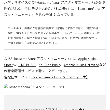
ハヤサキタイスケの「Hasta mañana（アスタ・マニャーナ）」が配信
開始された。今回デジタル配信された楽曲は、「Hasta mañana（ア
スタ・マニャーナ）」を含む全1曲となっている。
ガットギターの柔らかな響きに乗せて、特別な出来事ではなく、何気ない日
常の一場面を切り取ったボサノバ風の楽曲。JobimやIpanemaの風を少しだ
け借りながら、穏やかな夜を描いています。ギターの音色に誘われながら、
今夜も静かに「Hasta mañana――また明日」。
なお「
Hasta mañana（アスタ・マニャーナ）
」は、
Apple Music
、
Spotify
、
LINE MUSIC
、
YouTube Music
、
Amazon Music Unlimited
など
の音楽配信サービスで聴くことができる。
各配信サービス：
Hasta mañana（アスタ・マニャーナ）
1
：
Hasta mañana（アスタ・マニャーナ）