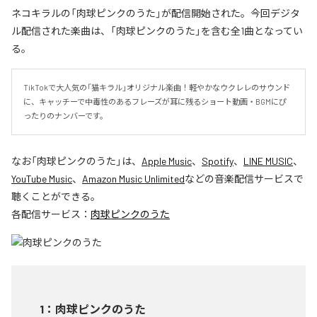
ネコキラルの「肉球ピンクのうた」が配信開始された。今回デジタ
ル配信された楽曲は、「肉球ピンクのうた」を含む全1曲となってい
る。
TikTokで大人気の「猫キラル」オリジナル楽曲！軽やかなウクレレのサウンド
に、キャッチーで中毒性のあるフレーズが耳に残るショート動画・BGMにぴ
ったりのナンバーです。
なお「
肉球ピンクのうた
」は、
Apple Music
、
Spotify
、
LINE MUSIC
、
YouTube Music
、
Amazon Music Unlimited
などの音楽配信サービスで
聴くことができる。
各配信サービス：
肉球ピンクのうた
1
：
肉球ピンクのうた