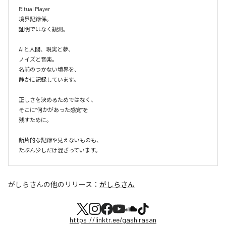
Ritual Player

境界記録係。

証明ではなく観測。

AIと人間、現実と夢、

ノイズと音楽。

名前のつかない境界を、

静かに記録しています。

正しさを決めるためではなく、

そこに“何かがあった感覚”を

残すために。

断片的な記録や見えないものも、

たぶん少しだけ混ざっています。
がしらさん
の他のリリース：
がしらさん
https://linktr.ee/gashirasan