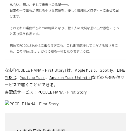
出会い、想い、そして未来への希望──。

日常の中で誰もが感じる小さな感情を、優しく繊細なメロディーに乗せて届
けます。

それぞれの楽曲がひとつの物語となり、聴く人の大切な思い出や景色にそっ
と寄り添う作品です。

初めてPOODLE HANAに出会う方にも、これまで応援してくださる皆さまに
も、この「First Story」が心に残る一枚となりますように。
なお「
POODLE HANA - First Story
」は、
Apple Music
、
Spotify
、
LINE
MUSIC
、
YouTube Music
、
Amazon Music Unlimited
などの音楽配信サ
ービスで聴くことができる。
各配信サービス：
POODLE HANA - First Story