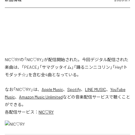
NIC♡RYの「NIC♡RY」が配信開始された。今回デジタル配信された
楽曲は、「PEACE」「サマグッタイム」「踊るニンニコリン」「Hey!!ト
モダッチ☆」を含む全4曲となっている。
なお「
NIC♡RY
」は、
Apple Music
、
Spotify
、
LINE MUSIC
、
YouTube
Music
、
Amazon Music Unlimited
などの音楽配信サービスで聴くこと
ができる。
各配信サービス：
NIC♡RY