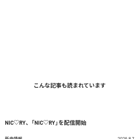
こんな記事も読まれています
NIC♡RY、「NIC♡RY」を配信開始
新曲情報
2026.8.7