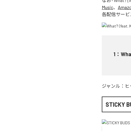
なお「
What? (f
Music
、
Amazon
各配信サービ
1
：
What
ジャンル：
ヒ
STICKY B