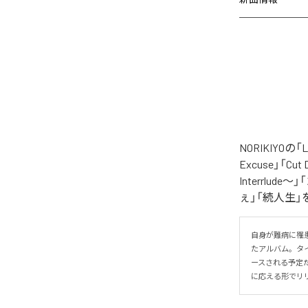
NORIKIYO
Excuse」「Cut
Interrlude～」
ぇ」「続人生」
自身が難病に罹患し
たアルバム。タイトル
ースされる予定
に応える形でリ