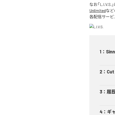
なお「
L.I.V.S.
Unlimited
など
各配信サービ
1
：
Sinn
2
：
Cut 
3
：
履
4
：
ギャ