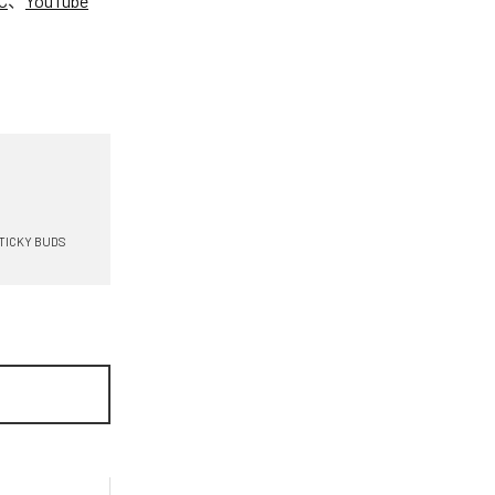
C
、
YouTube
。
TICKY BUDS