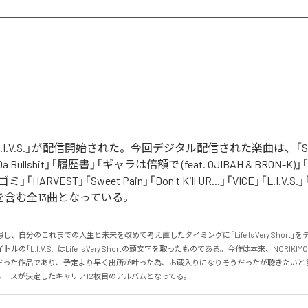
の「L.I.V.S.」が配信開始された。今回デジタル配信された楽曲は、「Sinn
 Da Bullshit」「履歴書」「ギャラは倍額で (feat. OJIBAH & BRON-K)」「
「ゴミ」「HARVEST」「Sweet Pain」「Don't Kill UR...」「VICE」「L.I
を含む全13曲となっている。
、自分のこれまでの人生と未来を改めて考え直したタイミングに「Life Is Very Short」
の「L.I.V.S.」はLife Is Very Shortの頭文字を取ったものである。今作は本来、NORIK
だった作品であり、予定より早く出所が叶った為、お蔵入りになりそうだったが聴きたいと
リースが決定したキャリア12枚目のアルバムとなってる。