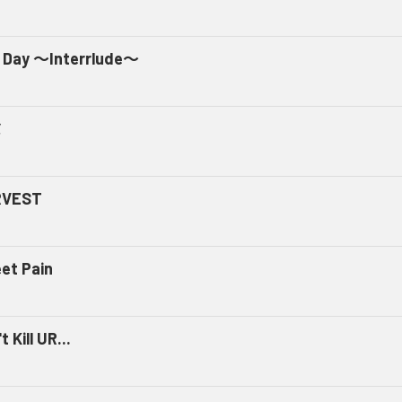
 Day ～Interrlude～
ミ
RVEST
et Pain
t Kill UR...