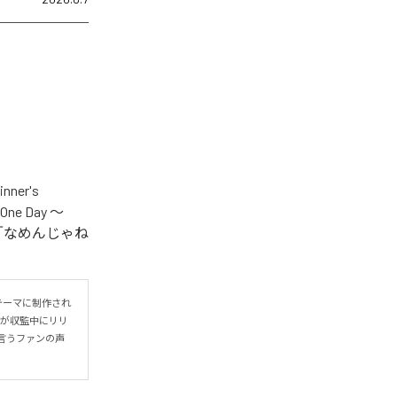
er's
One Day ～
.V.S.」「なめんじゃね
をテーマに制作され
IYOが収監中にリリ
言うファンの声