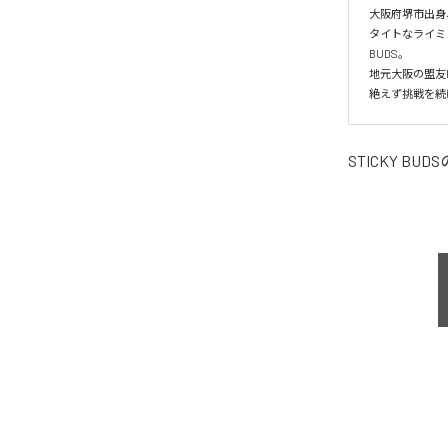
大阪府堺市出身、
タイトなライミ
BUDS。

地元大阪の盟友KI
絶えず挑戦を続
STICKY BUDS