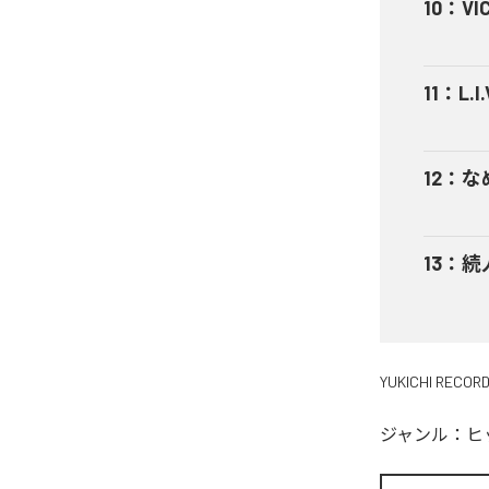
10
：
VI
11
：
L.I.
12
：
な
13
：
続
YUKICHI RECOR
ジャンル：
ヒ