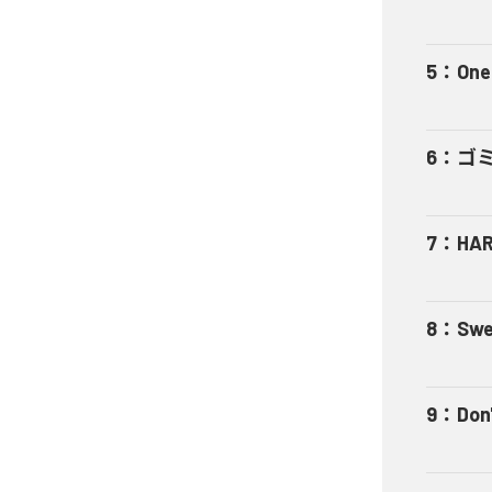
5
：
One
6
：
ゴ
7
：
HA
8
：
Swe
9
：
Don'