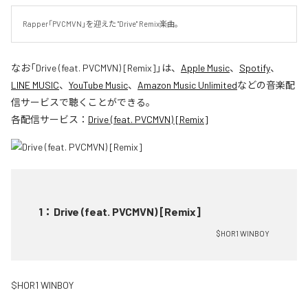
Rapper「PVCMVN」を迎えた "Drive" Remix楽曲。
なお「
Drive (feat. PVCMVN) [Remix]
」は、
Apple Music
、
Spotify
、
LINE MUSIC
、
YouTube Music
、
Amazon Music Unlimited
などの音楽配
信サービスで聴くことができる。
各配信サービス：
Drive (feat. PVCMVN) [Remix]
1
：
Drive (feat. PVCMVN) [Remix]
$HOR1 WINBOY
$HOR1 WINBOY