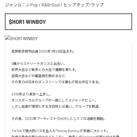
ジャンル：
J-Pop
/
R&B/Soul
/
ヒップホップ/ラップ
$HOR1 WINBOY
滋賀県彦根市出身 2000年1月26日生まれ。

3歳からストリートダンスと出会い、

世界大会など数多くの大会で優勝を果たす。

全国大会などの審査員を務めるなど、

その実力は日本のダンスシーンでは誰もが知る存在である。

2018年より東京へ上京し、

ダンスボーカルグループの一員としてメジャーデビュー。

しかし自身が理想とする方向性とは違い、グループを脱退。

その後、2020年アーティスト「$HOR1」としてソロ活動を開始。

TikTokで絶大的バズを生んだ「Honey Bunny」が若者に大ヒット。

自身で楽曲の振り付けなどもこなし、数多くのTikTokerが振り付けを踊