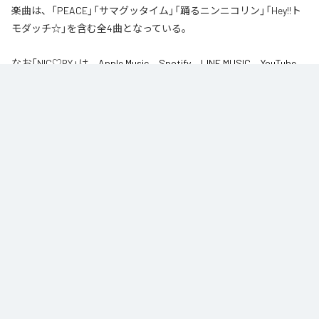
楽曲は、「PEACE」「サマグッタイム」「踊るニンニコリン」「Hey!!ト
モダッチ☆」を含む全4曲となっている。
なお「
NIC♡RY
」は、
Apple Music
、
Spotify
、
LINE MUSIC
、
YouTube
Music
、
Amazon Music Unlimited
などの音楽配信サービスで聴くこと
ができる。
各配信サービス：
NIC♡RY
1
：
PEACE
NIC♡RY
2
：
サマグッタイム
NIC♡RY
3
：
踊るニンニコリン