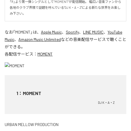
「R」より第一弾シングルとして”MOMENT”が配信開始。 幅広い音楽ファンから
各地のクラブ界隈で話題を呼んでいる"DJ K・A・Z"による新たな世界をお楽し
み下さい。
なお「
MOMENT
」は、
Apple Music
、
Spotify
、
LINE MUSIC
、
YouTube
Music
、
Amazon Music Unlimited
などの音楽配信サービスで聴くこと
ができる。
各配信サービス：
MOMENT
1
：
MOMENT
DJ K・A・Z
URBAN MELLOW PRODUCTION