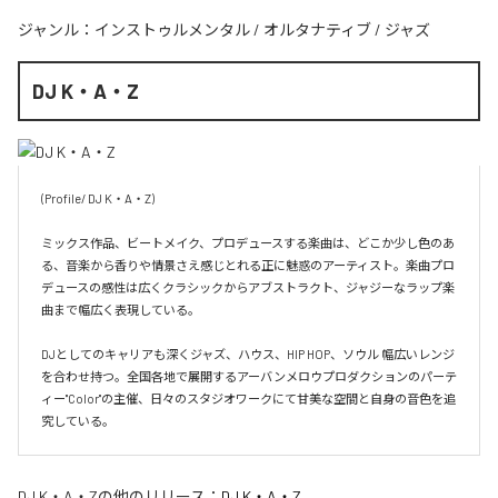
ジャンル：
インストゥルメンタル
/
オルタナティブ
/
ジャズ
DJ K・A・Z
(Profile/ DJ K・A・Z)

ミックス作品、ビートメイク、プロデュースする楽曲は、どこか少し色のあ
る、音楽から香りや情景さえ感じとれる正に魅惑のアーティスト。楽曲プロ
デュースの感性は広くクラシックからアブストラクト、ジャジーなラップ楽
曲まで幅広く表現している。

DJとしてのキャリアも深くジャズ、ハウス、HIP HOP、ソウル 幅広いレンジ
を合わせ持つ。全国各地で展開するアーバンメロウプロダクションのパーテ
ィー"Color"の主催、日々のスタジオワークにて甘美な空間と自身の音色を追
究している。
DJ K・A・Z
の他のリリース：
DJ K・A・Z