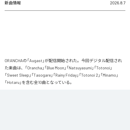
新曲情報
2026.8.7
ORANCHAの「Augast」が配信開始された。今回デジタル配信され
た楽曲は、「Orancha」「Blue Moon」「Natsuyasumi」「Totonoi」
「Sweet Sleep」「Tasogare」「Rainy Friday」「Totonoi 2」「Minamo」
「Hotaru」を含む全10曲となっている。
夏の風と癒しのノスタルギアを

ORANCHAが贈る最新Lofi Beatsアルバム『August』は、「癒し」と「ノスタルジ
ア」をテーマにした、夏に寄り添う1枚です。

朝から始まりゆっくりと夕方へ導き夜風へ

どこか懐かしく、胸が締め付けられるようなメロディと、心地よいローファ
イ・ビート。
