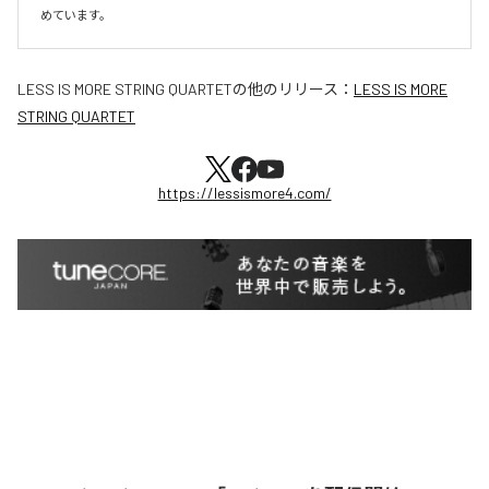
めています。
LESS IS MORE STRING QUARTET
の他のリリース：
LESS IS MORE
STRING QUARTET
https://lessismore4.com/