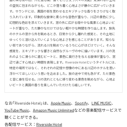
の空気に包まれながらも、どこか落ち着く心地よさが静かに広がっていきま
す。サウンドには、異国の街を思わせるエキゾチックな香りをさりげなく取
り入れています。印象的な旋律と柔らかな音色が重なり、川辺の景色に少し
幻想的な色彩を添えていきます。窓の外に広がる穏やかな風景と心地よいビ
ートが重なり、ただ静かなだけではない軽やかな時間を作り出します。旅先
のホテルの窓から外を眺めるとき、日常から少し離れた感覚と、その土地に
ゆっくりと溶け込んでいくような心地よさを感じることがあります。知らな
い街でありながら、流れる川を眺めているうちに心がほどけていく。そんな
感覚を、エキゾチックな響きと自然なグルーヴの中に描いています。川の流
れのように滑らかに進むビートと、景色に奥行きを与える旋律が重なり、窓
辺で過ごす心地よい時間を表現します。Riverside Hotelというタイトルには、
特定の場所ではなく、それぞれの記憶や想像の中にある川辺のホテルを思い
浮かべてほしいという思いを込めました。旅の途中で何も急がず、ただ景色
と音に身を任せる。川の流れとともに移り変わる景色を眺めながら、心地よ
いビートと異国の香りを楽しんでいただけたら嬉しいです。
なお「
Riverside Hotel
」は、
Apple Music
、
Spotify
、
LINE MUSIC
、
YouTube Music
、
Amazon Music Unlimited
などの音楽配信サービスで
聴くことができる。
各配信サービス：
Riverside Hotel