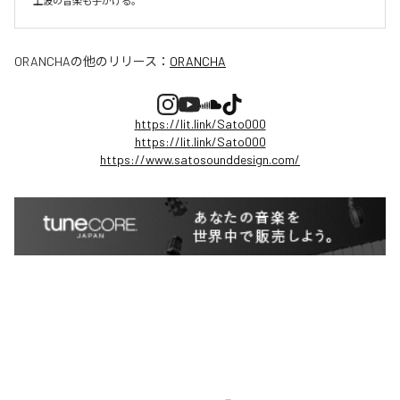
上波の音楽も手がける。
ORANCHA
の他のリリース：
ORANCHA
https://lit.link/Sato000
https://lit.link/Sato000
https://www.satosounddesign.com/