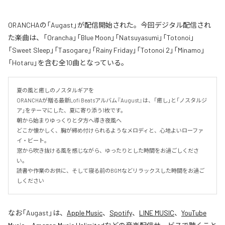
ORANCHAの「Augast」が配信開始された。今回デジタル配信され
た楽曲は、「Orancha」「Blue Moon」「Natsuyasumi」「Totonoi」
「Sweet Sleep」「Tasogare」「Rainy Friday」「Totonoi 2」「Minamo」
「Hotaru」を含む全10曲となっている。
夏の風と癒しのノスタルギアを

ORANCHAが贈る最新Lofi Beatsアルバム『August』は、「癒し」と「ノスタルジ
ア」をテーマにした、夏に寄り添う1枚です。

朝から始まりゆっくりと夕方へ導き夜風へ

どこか懐かしく、胸が締め付けられるようなメロディと、心地よいローファ
イ・ビート。

窓から吹き抜ける風を感じながら、ゆったりとした時間をお過ごしくださ
い。

読書や作業のお供に、そして寝る前のBGMなどリラックスした時間をお過ご
しください
なお「
Augast
」は、
Apple Music
、
Spotify
、
LINE MUSIC
、
YouTube