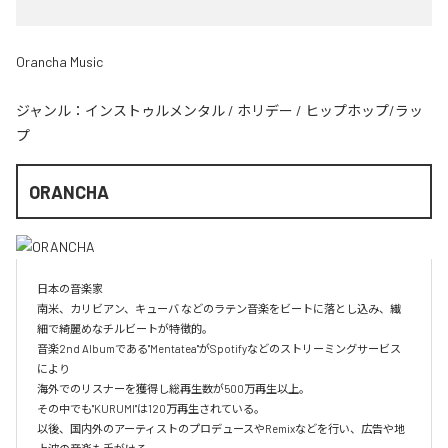
Orancha Music
ジャンル：
インストゥルメンタル
/
ホリデー
/
ヒップホップ/ラッ
プ
ORANCHA
日本の音楽家

南米、カリビアン、キューバ などのラテン音楽をビートに落とし込み、繊
細で綺麗めなチルビートが特徴的。

音楽2nd Albumである"Mentatea"がSpotifyなどのストリーミングサービス
により

海外でのリスナーを獲得し総再生数が500万再生以上。

その中でも"KURUMI"は120万再生されている。

以後、国内外のアーティストのプロデュースやRemixなどを行い、広告や地