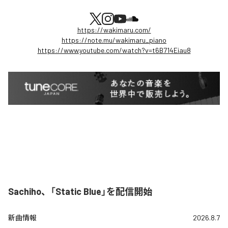
https://wakimaru.com/
https://note.mu/wakimaru_piano
https://www.youtube.com/watch?v=t6B714Eiau8
Sachiho、「Static Blue」を配信開始
新曲情報
2026.8.7