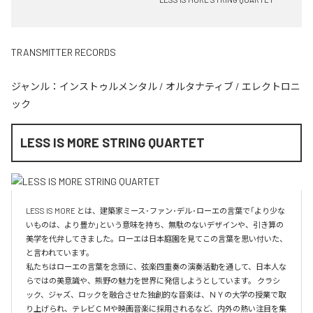
TRANSMITTER RECORDS
ジャンル：
インストゥルメンタル
/
オルタナティブ
/
エレクトロニ
ック
LESS IS MORE STRING QUARTET
LESS IS MORE とは、建築家ミース･ファン･デル･ローエの言葉で「より少な
いものは、より豊か」という意味を持ち、無駄のないデザインや、引き算の
美学を代弁してきました。ローエは日本庭園を見てこの言葉を思い付いた、
と言われています。

私たちはローエの言葉を念頭に、弦楽四重奏の演奏活動を通して、日本人な
らではの美意識や、熊野の魅力を世界に発信しようとしています。 クラシ
ック、ジャズ、ロックを融合させた独創的な音楽は、ＮＹの大学の授業で取
り上げられ、テレビＣＭや映画音楽に採用されるなど、内外の熱い注目を集