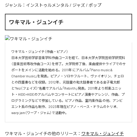
ジャンル：
インストゥルメンタル
/
ジャズ
/
ポップ
ワキマル・ジュンイチ
ワキマル・ジュンイチ（作曲・ピアノ）

日本大学芸術学部音楽学科作曲コースを経て、日本大学大学院芸術学研究科
（音楽芸術専攻作曲コース）を修了。大学院修了後、楽曲提供やライブでのサ
ポートをメインに活動を始める。2011年 にアルバム「Piano music & 
Chamber music」を発表。ピアノ・ソロやフルート、ヴァイオリン、チェロ
との四重奏などを収録。2012年、元鼓童の和太鼓奏者である金子竜太郎 
と”feiz（フェイズ）”名義でアルバム「Rebirth」発表。2011年より邦楽ユニッ
ト・HIDE×HIDEのアルバムやコンサートにピアノ演奏やアレンジ、作曲、プ
ログラミングなどで参加している。ピアノ作品、室内楽作品 の他、アンビ
エント系の作品も制作、2023年現在ピアノ・ベース・ドラムのトリオ、
warp jam（ワープ・ジャム）で活動中。
ワキマル・ジュンイチ
の他のリリース：
ワキマル・ジュンイチ