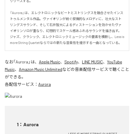
リリースする。

『Aurora』は、エレクトロニックなビートとストリングスを融合させたインス
トゥルメンタル作品。ヴァイオリンが紡ぐ叙情的なメロディに、壮大なスト
リングスサウンド、そして石井智大によるディストーションを効かせたヴァ
イオリンソロが重なり、幻想的でスケール感あふれるサウンドを描き出す。
ジャズ、クラシック、エレクトロニックミュージックの要素を横断し、Less is 
more String Quartetならではの新たな音楽性を提示する一曲となっている。
なお「
Aurora
」は、
Apple Music
、
Spotify
、
LINE MUSIC
、
YouTube
Music
、
Amazon Music Unlimited
などの音楽配信サービスで聴くこと
ができる。
各配信サービス：
Aurora
1
：
Aurora
LESS IS MORE STRING QUARTET