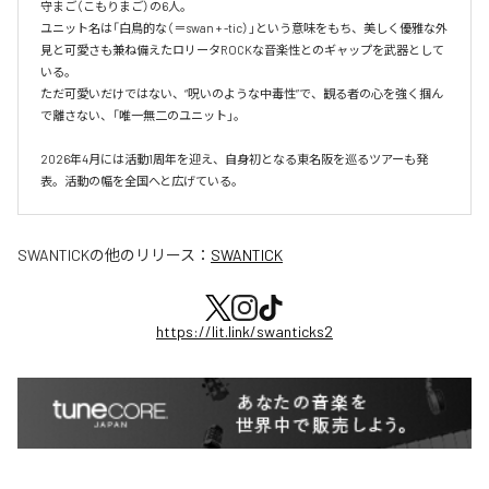
守まご（こもりまご）の6人。

ユニット名は「白鳥的な（＝swan + -tic）」という意味をもち、美しく優雅な外
見と可愛さも兼ね備えたロリータROCKな音楽性とのギャップを武器として
いる。

ただ可愛いだけではない、“呪いのような中毒性”で、観る者の心を強く掴ん
で離さない、「唯一無二のユニット」。

2026年4月には活動1周年を迎え、自身初となる東名阪を巡るツアーも発
表。活動の幅を全国へと広げている。
SWANTICK
の他のリリース：
SWANTICK
https://lit.link/swanticks2