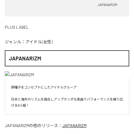
JAPANARIZM
PLUS LABEL
ジャンル：
アイドル(女性)
JAPANARIZM
祭囃子をコンセプトにしたアイドルグループ

日本と海外のリズムを融合しアップテンポな楽曲でパフォーマンスを繰り広
げる6人組！
JAPANARIZM
の他のリリース：
JAPANARIZM