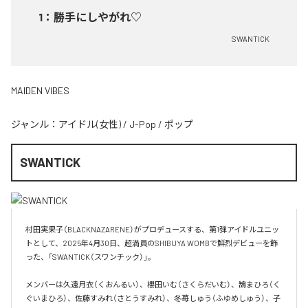
1
：
勝手にしやがれ♡
SWANTICK
MAIDEN VIBES
ジャンル：
アイドル(女性)
/
J-Pop
/
ポップ
SWANTICK
村田実果子（BLACKNAZARENE）がプロデュースする、第1弾アイドルユニッ
トとして、2025年4月30日、超満員のSHIBUYA WOMBで鮮烈デビューを飾
った、「SWANTICK（スワンチック）」。

メンバーは久遠月衣（くおんるい）、櫻田いむ（さくらだいむ）、鵠まひろ（く
ぐいまひろ）、佐藤すみれ（さとうすみれ）、冬苺しゅう（ふゆめしゅう）、子