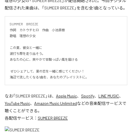
理想の少女の「SUMEER BREEZE」が配信開始された。今回デジタル
配信された楽曲は、「SUMEER BREEZE」を含む全1曲となっている。
SUMMER　BREEZE

作詞　カトウチヒロ　作曲　小池直樹

歌唱　理想の少女

この夏、彼女と一緒に

波打ち際を走り出そう。

あなたの心に、爽やかで甘酸っぱい風を届ける

 ぜひシェアして、夏の恋を一緒に感じてください！

海辺で流したくなる1曲を、あなたのプレイリストに。
なお「
SUMEER BREEZE
」は、
Apple Music
、
Spotify
、
LINE MUSIC
、
YouTube Music
、
Amazon Music Unlimited
などの音楽配信サービスで
聴くことができる。
各配信サービス：
SUMEER BREEZE