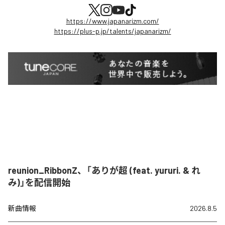
https://www.japanarizm.com/
https://plus-p.jp/talents/japanarizm/
reunion_RibbonZ、「ありが超 (feat. yururi. & れ
み)」を配信開始
新曲情報
2026.8.5