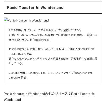
Panic Monster !n Wonderland
2022年11月16日デビューのアイドルグループ。通称"パニモン"。

可愛いからかっこいいまで幅広い楽曲の中に仕掛けられた悪戯。一筋縄じゃ
終わらないサウンド『Trick or Pop』！

わずか結成５ヶ月で地上波TVレギュラーを担当し、1年たたずにSUMMER 
SONIC2023へ出演。

数々の人気バラエティのタイアップを担当するほか、音楽番組への出演も果
たしている。

2026年11月9日、Spotify O-EASTにて、ワンマンライブ『Scary Monster 
Circus』を開催！
Panic Monster !n Wonderland
の他のリリース：
Panic Monster !n
Wonderland