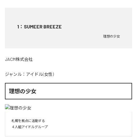
1
：
SUMEER BREEZE
理想の少女
JACM株式会社
ジャンル：
アイドル(女性)
理想の少女
札幌を拠点に活動する

４人組アイドルグループ