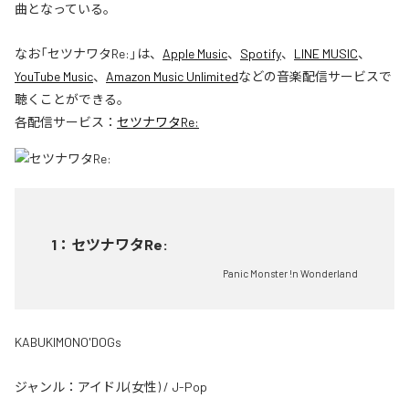
曲となっている。
なお「
セツナワタRe:
」は、
Apple Music
、
Spotify
、
LINE MUSIC
、
YouTube Music
、
Amazon Music Unlimited
などの音楽配信サービスで
聴くことができる。
各配信サービス：
セツナワタRe:
1
：
セツナワタRe:
Panic Monster !n Wonderland
KABUKIMONO'DOGs
ジャンル：
アイドル(女性)
/
J-Pop