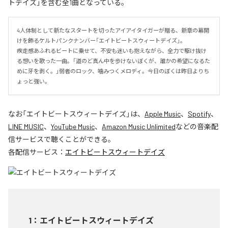
トデイズ」を含む全1曲となっている。
4人体制として新たなスタートを切ったアイアイタイガーが贈る、新章の幕開
けを飾るケルトパンクナンバー「エイトビートスウィートデイズ」。

疾走感あふれるビートに乗せて、不安も迷いも抱えながら、全力で駆け抜け
る想いを歌った一曲。「道のど真ん中を歩けないぼくが、誰かの希望になるた
めに牙を剥く。」弱者のロック、噛みつくメロディ。今日のぼくは昨日よりち
ょっと強い。
なお「
エイトビートスウィートデイズ
」は、
Apple Music
、
Spotify
、
LINE MUSIC
、
YouTube Music
、
Amazon Music Unlimited
などの音楽配
信サービスで聴くことができる。
各配信サービス：
エイトビートスウィートデイズ
1
：
エイトビートスウィートデイズ