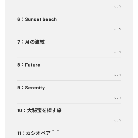
Jun
6
：
Sunset beach
Jun
7
：
月の波紋
Jun
8
：
Future
Jun
9
：
Serenity
Jun
10
：
大秘宝を探す旅
Jun
11
：
カシオペア＾＾