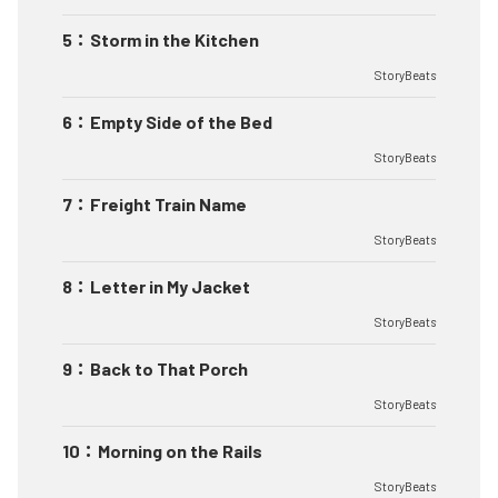
5
：
Storm in the Kitchen
StoryBeats
6
：
Empty Side of the Bed
StoryBeats
7
：
Freight Train Name
StoryBeats
8
：
Letter in My Jacket
StoryBeats
9
：
Back to That Porch
StoryBeats
10
：
Morning on the Rails
StoryBeats