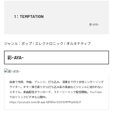
1
：
TEMPTATION
彩-AYA-
ジャンル：
ポップ
/
エレクトロニック
/
オルタナティブ
彩-AYA-
自身で作詞、作曲、アレンジ、打ち込み、演奏まで行う女性シンガーソング
ライター。ギター弾き語りから打ち込み系の楽曲などジャンルに捉われない
スタイル。楽曲配信ダウンロード、ストーリーミング配信開始。YouTube
ではリリックビデオも公開中。

https://youtube.com/@-aya-5976?si=02tCKfRPRq4S5lJ7