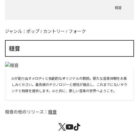
穏音
ジャンル：
ポップ
/
カントリー
/
フォーク
穏音
AIが創り出すメロディと独創的なオリジナルの歌詞。新たな音楽体験をお楽
しみください。最先端のテクノロジーと感性が融合し、これまでにないサウ
ンドと物語を提供します。AIと共に、新しい音楽の世界へようこそ。
穏音
の他のリリース：
穏音