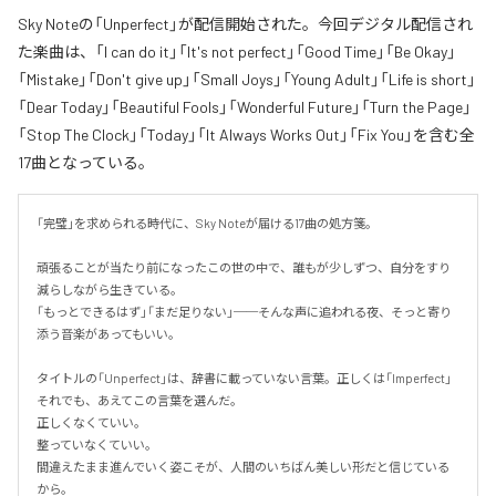
Sky Noteの「Unperfect」が配信開始された。今回デジタル配信され
た楽曲は、「I can do it」「It's not perfect」「Good Time」「Be Okay」
「Mistake」「Don't give up」「Small Joys」「Young Adult」「Life is short」
「Dear Today」「Beautiful Fools」「Wonderful Future」「Turn the Page」
「Stop The Clock」「Today」「It Always Works Out」「Fix You」を含む全
17曲となっている。
「完璧」を求められる時代に、Sky Noteが届ける17曲の処方箋。

頑張ることが当たり前になったこの世の中で、誰もが少しずつ、自分をすり
減らしながら生きている。

「もっとできるはず」「まだ足りない」──そんな声に追われる夜、そっと寄り
添う音楽があってもいい。

タイトルの「Unperfect」は、辞書に載っていない言葉。正しくは「Imperfect」
それでも、あえてこの言葉を選んだ。

正しくなくていい。

整っていなくていい。

間違えたまま進んでいく姿こそが、人間のいちばん美しい形だと信じている
から。
