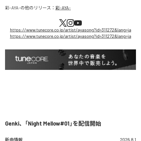
彩-AYA-
の他のリリース：
彩-AYA-
https://www.tunecore.co.jp/artist/ayasong?id=311272&lang=ja
https://www.tunecore.co.jp/artist/ayasong?id=311272&lang=ja
Genki、「Night Mellow#01」を配信開始
新曲情報
2026.8.1