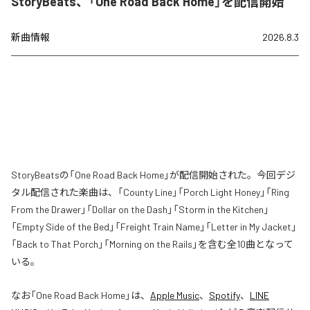
StoryBeats、「One Road Back Home」を配信開始
新曲情報
2026.8.3
StoryBeatsの「One Road Back Home」が配信開始された。今回デジ
タル配信された楽曲は、「County Line」「Porch Light Honey」「Ring
From the Drawer」「Dollar on the Dash」「Storm in the Kitchen」
「Empty Side of the Bed」「Freight Train Name」「Letter in My Jacket」
「Back to That Porch」「Morning on the Rails」を含む全10曲となって
いる。
なお「
One Road Back Home
」は、
Apple Music
、
Spotify
、
LINE