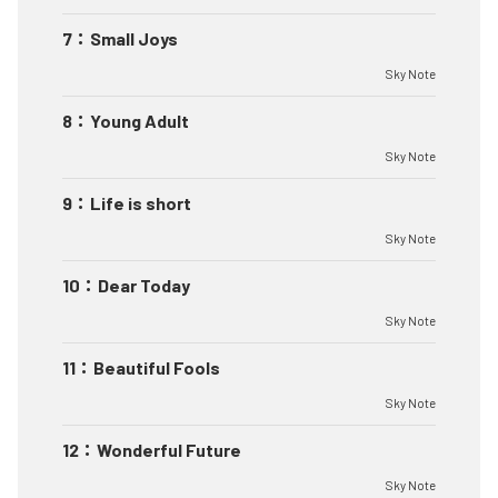
7
：
Small Joys
Sky Note
8
：
Young Adult
Sky Note
9
：
Life is short
Sky Note
10
：
Dear Today
Sky Note
11
：
Beautiful Fools
Sky Note
12
：
Wonderful Future
Sky Note