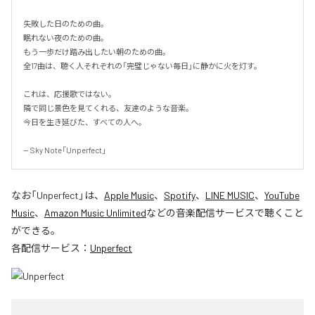
失敗した日のための曲。

眠れない夜のための曲。

もう一歩だけ踏み出したい朝のための曲。

全17曲は、聴く人それぞれの「完璧じゃない毎日」に静かに火を灯す。

これは、応援歌ではない。

隣で同じ景色を見てくれる、友達のような音楽。

今日を生き延びた、すべての人へ。

-- Sky Note「Unperfect」
なお「
Unperfect
」は、
Apple Music
、
Spotify
、
LINE MUSIC
、
YouTube
Music
、
Amazon Music Unlimited
などの音楽配信サービスで聴くこと
ができる。
各配信サービス：
Unperfect