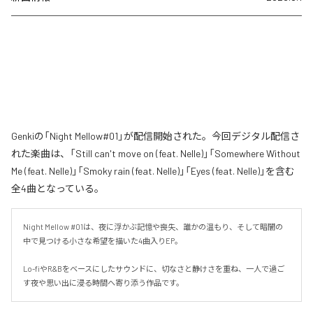
Genkiの「Night Mellow#01」が配信開始された。今回デジタル配信さ
れた楽曲は、「Still can't move on (feat. Nelle)」「Somewhere Without
Me (feat. Nelle)」「Smoky rain (feat. Nelle)」「Eyes (feat. Nelle)」を含む
全4曲となっている。
Night Mellow #01は、夜に浮かぶ記憶や喪失、誰かの温もり、そして暗闇の
中で見つける小さな希望を描いた4曲入りEP。

Lo-fiやR&Bをベースにしたサウンドに、切なさと静けさを重ね、一人で過ご
す夜や思い出に浸る時間へ寄り添う作品です。