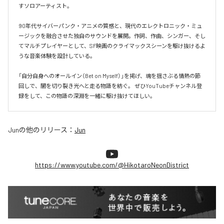
すソロアーティスト。

90年代サイバーパンク・アニメの質感と、現代のエレクトロニック・ミュ
ージックを融合させた独自のサウンドを展開。作詞、作曲、シンガー、そし
てマルチプレイヤーとして、SF映画のクライマックスシーンを駆け抜けるよ
うな音楽体験を設計している。

「自分自身へのオールイン（Bet on Myself）」を掲げ、魂を揺さぶる情熱の節
回しで、闇を切り裂き光へと走る物語を紡ぐ。 ぜひYouTubeチャンネル登
録をして、この物語の深淵を一緒に駆け抜けてほしい。
Jun
の他のリリース：
Jun
https://www.youtube.com/@HikotaroNeonDistrict