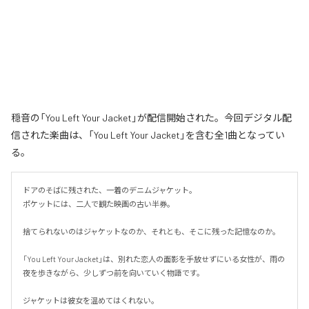
穏音の「You Left Your Jacket」が配信開始された。今回デジタル配
信された楽曲は、「You Left Your Jacket」を含む全1曲となってい
る。
ドアのそばに残された、一着のデニムジャケット。

ポケットには、二人で観た映画の古い半券。

捨てられないのはジャケットなのか、それとも、そこに残った記憶なのか。

「You Left Your Jacket」は、別れた恋人の面影を手放せずにいる女性が、雨の
夜を歩きながら、少しずつ前を向いていく物語です。

ジャケットは彼女を温めてはくれない。
