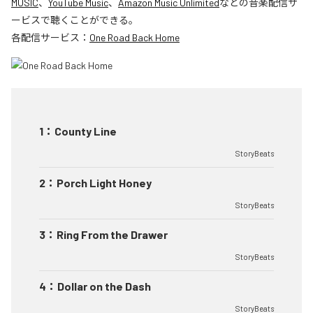
MUSIC
、
YouTube Music
、
Amazon Music Unlimited
などの音楽配信サ
ービスで聴くことができる。
各配信サービス：
One Road Back Home
1
：
County Line
StoryBeats
2
：
Porch Light Honey
StoryBeats
3
：
Ring From the Drawer
StoryBeats
4
：
Dollar on the Dash
StoryBeats