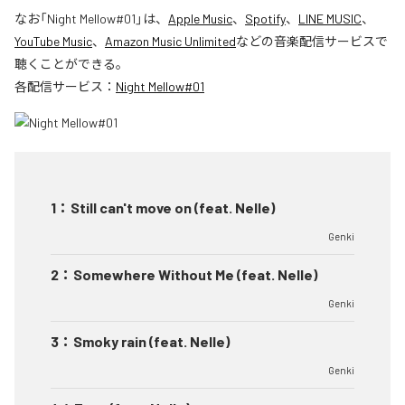
なお「
Night Mellow#01
」は、
Apple Music
、
Spotify
、
LINE MUSIC
、
YouTube Music
、
Amazon Music Unlimited
などの音楽配信サービスで
聴くことができる。
各配信サービス：
Night Mellow#01
1
：
Still can't move on (feat. Nelle)
Genki
2
：
Somewhere Without Me (feat. Nelle)
Genki
3
：
Smoky rain (feat. Nelle)
Genki