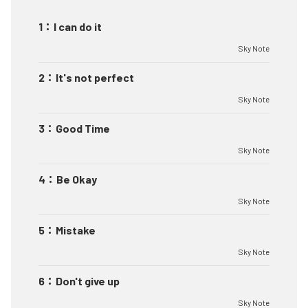
1
：
I can do it
Sky Note
2
：
It's not perfect
Sky Note
3
：
Good Time
Sky Note
4
：
Be Okay
Sky Note
5
：
Mistake
Sky Note
6
：
Don't give up
Sky Note