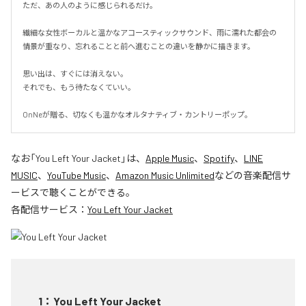
ただ、あの人のように感じられるだけ。

繊細な女性ボーカルと温かなアコースティックサウンド、雨に濡れた都会の
情景が重なり、忘れることと前へ進むことの違いを静かに描きます。

思い出は、すぐには消えない。

それでも、もう待たなくていい。

OnNeが贈る、切なくも温かなオルタナティブ・カントリーポップ。
なお「
You Left Your Jacket
」は、
Apple Music
、
Spotify
、
LINE
MUSIC
、
YouTube Music
、
Amazon Music Unlimited
などの音楽配信サ
ービスで聴くことができる。
各配信サービス：
You Left Your Jacket
1
：
You Left Your Jacket