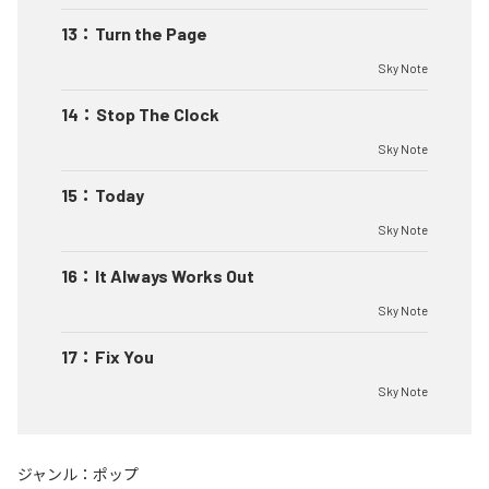
13
：
Turn the Page
Sky Note
14
：
Stop The Clock
Sky Note
15
：
Today
Sky Note
16
：
It Always Works Out
Sky Note
17
：
Fix You
Sky Note
ジャンル：
ポップ