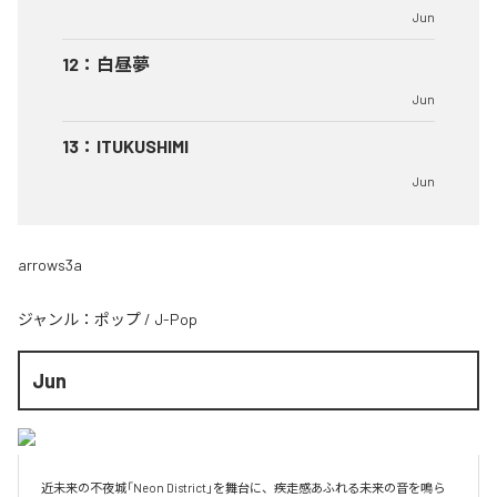
Jun
12
：
白昼夢
Jun
13
：
ITUKUSHIMI
Jun
arrows3a
ジャンル：
ポップ
/
J-Pop
Jun
近未来の不夜城「Neon District」を舞台に、疾走感あふれる未来の音を鳴ら