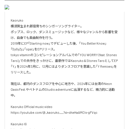
Kaoruko

横須賀生まれ新宿育ちのシンガーソングライター。

ポップス、ロック、ダンスミュージックなど、様々なジャンルから影響を受
け、自身でも楽曲制作を行う。

2019年にEP「Starting now」でデビューした後、「You Better Know」
「SyGyZy」「opal」をEPリリース。

tokyo vitaminのコンピレーションアルバムでの「YOU WORRY (feat. Stones 
Taro)」での共作をきっかけに、最新作ではKaoruko & Stones TaroとしてEP 
「Y」 を2024年3月に、12月にはよりダンスフロアを意識した「Y Remixes」を
リリースした。

現在は、都内のダンスフロアを中心に地方や、2024年には台湾のNeon 
Oasis Fest.やベトナムのStudio adventureに出演するなど、精力的に活動
中。

Kaoruko Official music video

https://youtube.com/@_kaoruko___?si=d4eHaAMCls-gFVqc

Kaoruko IG
