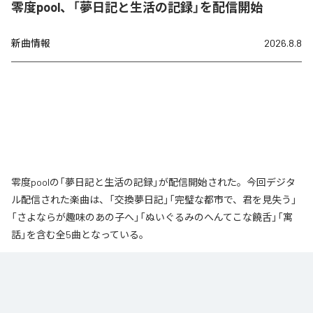
零度pool、「夢日記と生活の記録」を配信開始
新曲情報
2026.8.8
零度poolの「夢日記と生活の記録」が配信開始された。今回デジタ
ル配信された楽曲は、「交換夢日記」「完璧な都市で、君を見失う」
「さよならが趣味のあの子へ」「ぬいぐるみのへんてこな饒舌」「寓
話」を含む全5曲となっている。
なお「
夢日記と生活の記録
」は、
Apple Music
、
Spotify
、
LINE
MUSIC
、
YouTube Music
、
Amazon Music Unlimited
などの音楽配信サ
ービスで聴くことができる。