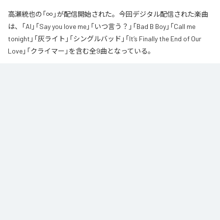
高瀬統也の「∞」が配信開始された。今回デジタル配信された楽曲
は、「AI」「Say you love me」「いつ言う？」「Bad B Boy」「Call me
tonight」「灰ライト」「シングルバッド」「It’s Finally the End of Our
Love」「クライマー」を含む全9曲となっている。
なお「
∞
」は、
Apple Music
、
Spotify
、
LINE MUSIC
、
YouTube Music
、
Amazon Music Unlimited
などの音楽配信サービスで聴くことができ
る。
各配信サービス：
∞
1
：
AI
高瀬統也
2
：
Say you love me