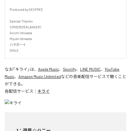
Produced by SEXFREE

Special Thanks

CIPHER(D'ERLANGER)

Goichi Ishiwata

Miyuki Ishiwata

ハマボーイ

SMiLE
なお「
キライ
」は、
Apple Music
、
Spotify
、
LINE MUSIC
、
YouTube
Music
、
Amazon Music Unlimited
などの音楽配信サービスで聴くこと
ができる。
各配信サービス：
キライ
1
：
遊星☆ハニー