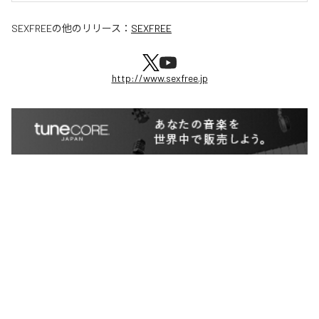
SEXFREE
の他のリリース：
SEXFREE
http://www.sexfree.jp