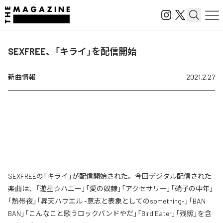
SEXFREE、「キライ」を配信開始
新曲情報
2021.2.27
SEXFREEの「キライ」が配信開始された。今回デジタル配信された
楽曲は、「遊星☆ハニー」「愛の奴隷」「アクセサリー」「硝子の中年」
「熱帯夜」「昇天ハウエル -意志と表象としてのsomething-」「BAN
BAN」「こんなこと歌うロックバンドやだ」「Bird Eater」「残照」を含