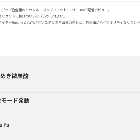
・ポップ色全開のミラクル・ポップユニットKIKYOLOIDが配信デビュー。

サウンドに抜けのいいリズムが心地よい。

イターHarumiとYuTA Pホリユタカの全面協力のもと、各楽曲がハイクオリティなサウン
きめき微炭酸
愛モード発動
u fu