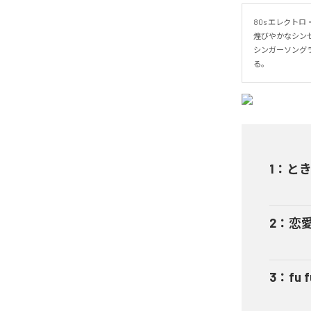
80s エレクトロ
煌びやかなシンセ
シンガーソングラ
る。
1
：
と
2
：
恋
3
：
fu f