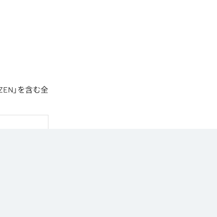
ZEN」を含む全
トラック。

識した世界観を
曲。