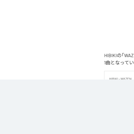
HIBIKIの
1曲となって
HIBIKI - WAZEN

HIBIKIによ
重厚なキック、
演出する。

フロアでのエネ