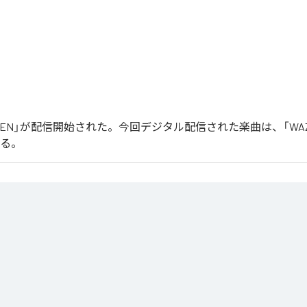
「WAZEN」が配信開始された。今回デジタル配信された楽曲は、「WA
いる。
る最新シングル「曲名」は、ダークで緊張感のあるサウンドと力強いグルーヴを軸に制作されたテクノ
没入感のあるシンセ、ミニマルながらも展開のあるアレンジが、クラブのピークタイムを意
ルギーを最大限に引き出すことをテーマに、国内外のクラブシーンを意識して制作された一