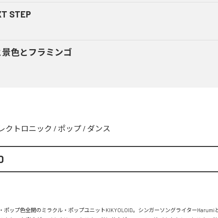
XT STEP
と景色とフラミンゴ
レクトロニック
/
ポップ
/
ダンス
D
ロ・ポップ色全開のミラクル・ポップユニットKIKYOLOID。シンガーソングライターHarumiとY