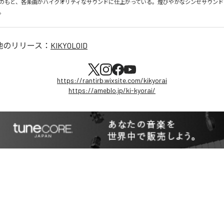
のもと、各楽曲がハイクオリティなサウンドに仕上がっている。煌びやかなシンセサウンド
。
他のリリース：
KIKYOLOID
https://rantirb.wixsite.com/kikyorai
https://ameblo.jp/ki-kyorai/