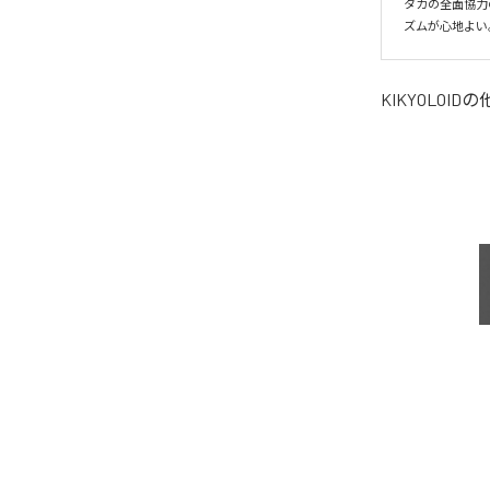
タカの全面協力
ズムが心地よい
KIKYOLOID
の