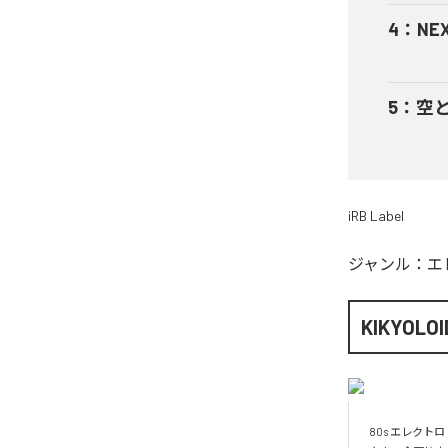
4
：
NE
5
：
空
iRB Label
ジャンル：
エ
KIKYOLOI
80s エレクト