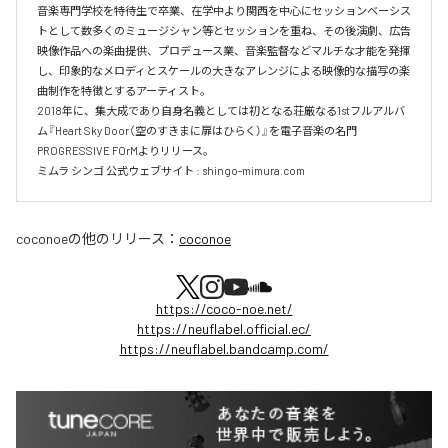
音楽専門学校を特待生で卒業、在学中より関西を中心にセッションベーシス
トとして数多くのミュージシャン等とセッションを重ね、その後演劇、広告
映像作品への楽曲提供、プロデュース業、音楽監督などマルチな才能を発揮
し、印象的なメロディとスケールの大きなアレンジによる映像的な描写の楽
曲制作を特徴とするアーティスト。

2018年に、集大成であり自身名義としては初となる荘厳なる1stフルアルバ
ム『Heart Sky Door（空のすきまに扉はひらく）』を電子音楽の名門
PROGRESSIVE FOrMよりリリース。

ミムラ シンゴ 公式ウェブサイト : shingo-mimura.com
coconoe
の他のリリース：
coconoe
https://coco-noe.net/
https://neuflabel.official.ec/
https://neuflabel.bandcamp.com/