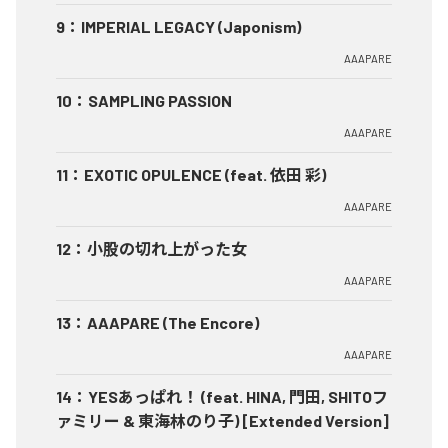
9
：
IMPERIAL LEGACY (Japonism)
AAAPARE
10
：
SAMPLING PASSION
AAAPARE
11
：
EXOTIC OPULENCE (feat. 依田 彩)
AAAPARE
12
：
小股の切れ上がった女
AAAPARE
13
：
AAAPARE (The Encore)
AAAPARE
14
：
YESあっぱれ！ (feat. HINA, 門田, SHITOフ
ァミリー & 東海林のり子) [Extended Version]