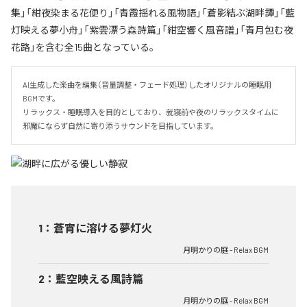
集」「紺夜染まる花便り」「青霞揺れる風物語」「蒼影結ぶ湖畔譚」「藍
灯映える夢小舟」「紫雲漂う森詩篇」「紺空響く風音譜」「青月包む夜
花路」を含む全15曲となっている。
AI生成した楽曲を編集（音量調整・フェード処理）したオリジナルの睡眠用
BGMです。

リラックス・睡眠導入を目的としており、就寝前や夜のリラックスタイムに

邪魔にならず自然に寄り添うサウンドを目指しています。
1
：
蒼宵に溶ける夢灯火
月明かりの庭 - Relax BGM
2
：
藍空映える風詩篇
月明かりの庭 - Relax BGM