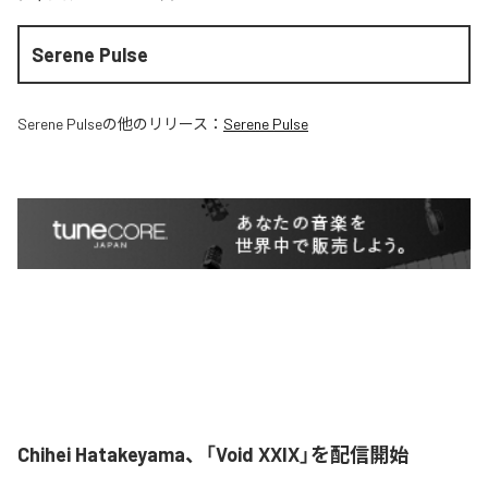
Serene Pulse
Serene Pulse
の他のリリース：
Serene Pulse
Chihei Hatakeyama、「Void XXIX」を配信開始