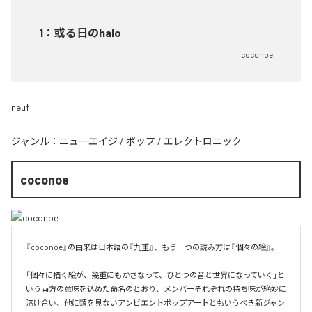
1
：
或る日のhalo
coconoe
neuf
ジャンル：
ニューエイジ
/
ポップ
/
エレクトロニック
coconoe
『coconoe』の由来は日本語の『九重』、もう一つの読み方は『個々の絵』。

「個々に描く絵が、幾重にもかさなって、ひとつの音と世界になっていく」と
いう両方の意味を込めた命名のとおり、メンバーそれぞれの持ち味が絶妙に
溶け合い、他に類を見ないアンビエントポップアートともいうべき新ジャン