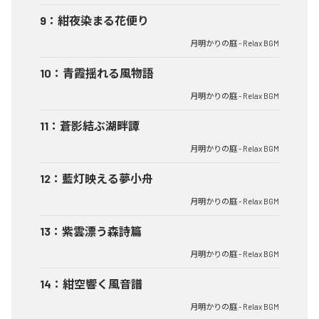
9
：
紺夜染まる花便り
月明かりの庭 - Relax BGM
10
：
青霞揺れる風物語
月明かりの庭 - Relax BGM
11
：
蒼影結ぶ湖畔譚
月明かりの庭 - Relax BGM
12
：
藍灯映える夢小舟
月明かりの庭 - Relax BGM
13
：
紫雲漂う森詩篇
月明かりの庭 - Relax BGM
14
：
紺空響く風音譜
月明かりの庭 - Relax BGM