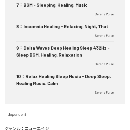
7
：
BGM - Sleeping, Healing, Music
Serene Pulse
8
：
Insomnia Healing - Relaxing, Night, That
Serene Pulse
9
：
Delta Waves Deep Healing Sleep 432Hz -
Sleep BGM, Healing, Relaxation
Serene Pulse
10
：
Relax Healing Sleep Music - Deep Sleep,
Healing Music, Calm
Serene Pulse
Independent
ジャンル：
ニューエイジ