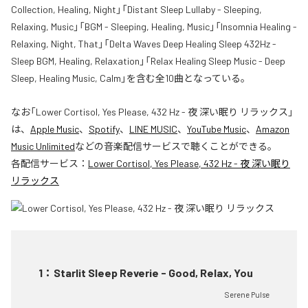
Collection, Healing, Night」「Distant Sleep Lullaby - Sleeping,
Relaxing, Music」「BGM - Sleeping, Healing, Music」「Insomnia Healing -
Relaxing, Night, That」「Delta Waves Deep Healing Sleep 432Hz -
Sleep BGM, Healing, Relaxation」「Relax Healing Sleep Music - Deep
Sleep, Healing Music, Calm」を含む全10曲となっている。
なお「
Lower Cortisol, Yes Please, 432 Hz - 夜 深い眠り リラックス
」
は、
Apple Music
、
Spotify
、
LINE MUSIC
、
YouTube Music
、
Amazon
Music Unlimited
などの音楽配信サービスで聴くことができる。
各配信サービス：
Lower Cortisol, Yes Please, 432 Hz - 夜 深い眠り
リラックス
1
：
Starlit Sleep Reverie - Good, Relax, You
Serene Pulse