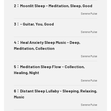
2
：
Moonlit Sleep - Meditation, Sleep, Good
Serene Pulse
3
：
- Guitar, You, Good
Serene Pulse
4
：
Heal Anxiety Sleep Music - Deep,
Meditation, Collection
Serene Pulse
5
：
Meditation Sleep Flow - Collection,
Healing, Night
Serene Pulse
6
：
Distant Sleep Lullaby - Sleeping, Relaxing,
Music
Serene Pulse