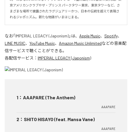
京アメリカンクラブやザ・プリンス パークタワー東京、東京タワーなど、さ
まざまな場所で披露されたラグジュアリーかつ、日本の伝統を超えて表現さ
れるジャポニズム。新たな物語がいまはじまる。
なお「
IMPERIAL LEGACY (Japonism)
」は、
Apple Music
、
Spotify
、
LINE MUSIC
、
YouTube Music
、
Amazon Music Unlimited
などの音楽配
信サービスで聴くことができる。
各配信サービス：
IMPERIAL LEGACY (Japonism)
1
：
AAAPARE (The Anthem)
AAAPARE
2
：
SHITO HISAYO (feat. Mansa Vane)
AAAPARE