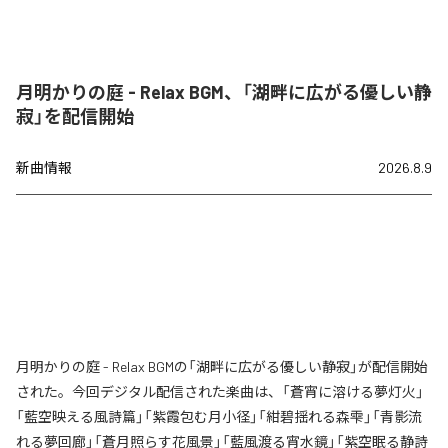
月明かりの庭 - Relax BGM、「湖畔に広がる優しい静
寂」を配信開始
新曲情報
2026.8.9
月明かりの庭 - Relax BGMの「湖畔に広がる優しい静寂」が配信開始
された。今回デジタル配信された楽曲は、「蒼宵に溶ける夢灯火」
「藍空映える風詩篇」「紫霞包む月小径」「紺碧揺れる森雫」「青影流
れる夢回廊」「蒼月照らす花風景」「藍風渡る宵水鏡」「紫空眠る静詩