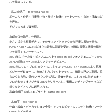
ルを確立している。

– 高山 奈帆子　takayama naoko -

ボーカル・作詞・打楽器小物・美術・映像・アートワーク・衣装・演出など
を担当。

ドジでのろまで破天荒。

京都在住の歌手、作詞家。

小さい頃から映画好きで、そのサウンドトラックから洋楽に興味を持ち、
POPS・R&B・JAZZなど様々な音楽に影響を受け、感情と音楽と情景の繋が
りを表現するアーティスト。

2006年にボーカル・ピアノユニット“Fonogenico（フォノジェニコ）”でBMG 
JAPAN（現SonyMusic）よりメジャーデビュー。

2010年にソロ・プロジェクト”カルネイロ”でPOLYSTAR RECORDSより再度
メジャーデビューし、洗練されたバックトラックに、情景の浮かぶ歌詞、柔
らかくも力強い”歌モノサウンド”が高い評価を得る。これまでに前デュオ・
ソロ合わせてオリジナルCD6枚をリリースし、番組エンディングテーマなど
様々なタイアップに起用される。

高山 奈帆子 公式ウェブサイト : carne-iro.com

– 北 航平　kita kouhei -

作曲・編曲・パーカッション全般・アレイムビラ・カリンバ・映像・アート
ワークなどを担当。
