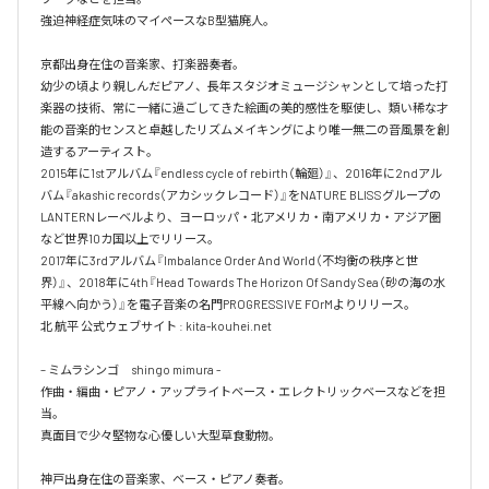
強迫神経症気味のマイペースなB型猫廃人。

京都出身在住の音楽家、打楽器奏者。

幼少の頃より親しんだピアノ、長年スタジオミュージシャンとして培った打
楽器の技術、常に一緒に過ごしてきた絵画の美的感性を駆使し、類い稀な才
能の音楽的センスと卓越したリズムメイキングにより唯一無二の音風景を創
造するアーティスト。

2015年に1stアルバム『endless cycle of rebirth（輪廻）』、2016年に2ndアル
バム『akashic records（アカシックレコード）』をNATURE BLISSグループの
LANTERNレーベルより、ヨーロッパ・北アメリカ・南アメリカ・アジア圏
など世界10カ国以上でリリース。

2017年に3rdアルバム『Imbalance Order And World（不均衡の秩序と世
界）』、2018年に4th『Head Towards The Horizon Of Sandy Sea（砂の海の水
平線へ向かう）』を電子音楽の名門PROGRESSIVE FOrMよりリリース。

北 航平 公式ウェブサイト : kita-kouhei.net

– ミムラシンゴ　shingo mimura -

作曲・編曲・ピアノ・アップライトベース・エレクトリックベースなどを担
当。

真面目で少々堅物な心優しい大型草食動物。

神戸出身在住の音楽家、ベース・ピアノ奏者。
