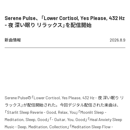
Serene Pulse、「Lower Cortisol, Yes Please, 432 Hz
- 夜 深い眠り リラックス」を配信開始
新曲情報
2026.8.9
Serene Pulseの「Lower Cortisol, Yes Please, 432 Hz - 夜 深い眠り リ
ラックス」が配信開始された。今回デジタル配信された楽曲は、
「Starlit Sleep Reverie - Good, Relax, You」「Moonlit Sleep -
Meditation, Sleep, Good」「- Guitar, You, Good」「Heal Anxiety Sleep
Music - Deep, Meditation, Collection」「Meditation Sleep Flow -