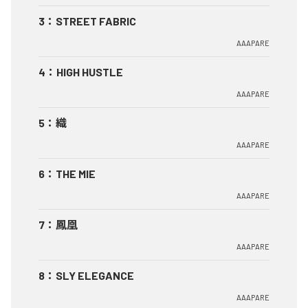
3
：
STREET FABRIC
AAAPARE
4
：
HIGH HUSTLE
AAAPARE
5
：
織
AAAPARE
6
：
THE MIE
AAAPARE
7
：
鳳凰
AAAPARE
8
：
SLY ELEGANCE
AAAPARE