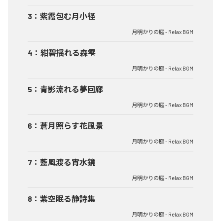
3
：
紫霞包む月小径
月明かりの庭 - Relax BGM
4
：
紺碧揺れる森雫
月明かりの庭 - Relax BGM
5
：
青影流れる夢回廊
月明かりの庭 - Relax BGM
6
：
蒼月照らす花風景
月明かりの庭 - Relax BGM
7
：
藍風渡る宵水鏡
月明かりの庭 - Relax BGM
8
：
紫空眠る静詩集
月明かりの庭 - Relax BGM