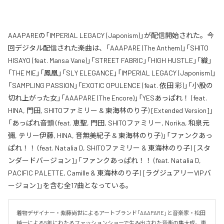
AAAPAREの「IMPERIAL LEGACY (Japonism)」が配信開始された。今
回デジタル配信された楽曲は、「AAAPARE (The Anthem)」「SHITO
HISAYO (feat. Mansa Vane)」「STREET FABRIC」「HIGH HUSTLE」「織」
「THE MIE」「鳳凰」「SLY ELEGANCE」「IMPERIAL LEGACY (Japonism)」
「SAMPLING PASSION」「EXOTIC OPULENCE (feat. 依田 彩)」「小股の
切れ上がった女」「AAAPARE (The Encore)」「YESあっぱれ！ (feat.
HINA, 門田, SHITOファミリー & 東海林のり子) [Extended Version]」
「あっぱれ音頭 (feat. 恵聖, 門田, SHITOファミリー, Norika, 和泉元
彌, テリー伊藤, HINA, 音無美紀子 & 東海林のり子)」「ファンクあっ
ぱれ！！ (feat. Natalia D, SHITOファミリー & 東海林のり子) [スタ
ンダードバージョン]」「ファンクあっぱれ！！ (feat. Natalia D,
PACIFIC PALETTE, Camille & 東海林のり子) [ラグジュアリーVIPバ
ージョン]」を含む全17曲となっている。
着物デザイナー・紫藤尚世によるアートブランド「AAAPARE」と音楽家・松田
純一による5年にわたるファッションショーで生み出された音楽の集大成。東