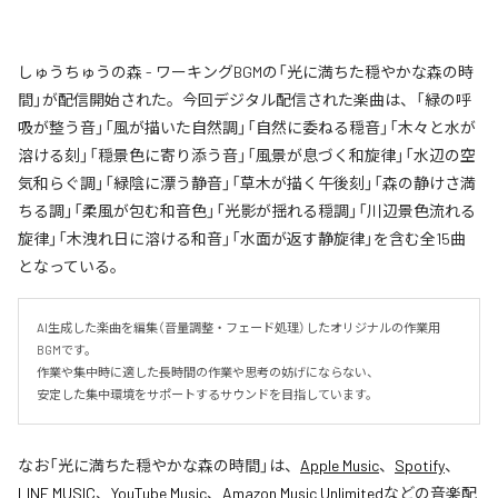
しゅうちゅうの森 - ワーキングBGMの「光に満ちた穏やかな森の時
間」が配信開始された。今回デジタル配信された楽曲は、「緑の呼
吸が整う音」「風が描いた自然調」「自然に委ねる穏音」「木々と水が
溶ける刻」「穏景色に寄り添う音」「風景が息づく和旋律」「水辺の空
気和らぐ調」「緑陰に漂う静音」「草木が描く午後刻」「森の静けさ満
ちる調」「柔風が包む和音色」「光影が揺れる穏調」「川辺景色流れる
旋律」「木洩れ日に溶ける和音」「水面が返す静旋律」を含む全15曲
となっている。
AI生成した楽曲を編集（音量調整・フェード処理）したオリジナルの作業用
BGMです。

作業や集中時に適した長時間の作業や思考の妨げにならない、

安定した集中環境をサポートするサウンドを目指しています。
なお「
光に満ちた穏やかな森の時間
」は、
Apple Music
、
Spotify
、
LINE MUSIC
、
YouTube Music
、
Amazon Music Unlimited
などの音楽配