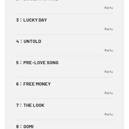
Rie fu
3
：
LUCKY DAY
Rie fu
4
：
UNTOLD
Rie fu
5
：
PRE-LOVE SONG
Rie fu
6
：
FREE MONEY
Rie fu
7
：
THE LOOK
Rie fu
8
：
GOMI