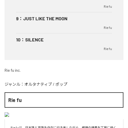
Rie fu
9
：
JUST LIKE THE MOON
Rie fu
10
：
SILENCE
Rie fu
Rie fu inc.
ジャンル：
オルタナティブ
/
ポップ
Rie fu
Rie fuは、日本語と英語を自在に行き来しながら、感情の情景を丁寧に描く