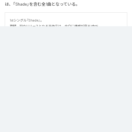
は、「Shade」を含む全1曲となっている。
1stシングル『Shade』。

猿臂、初のリリースとなる当作品は、余白に情感が宿る1曲だ。

繊細な美しさを纏ったハイトーンボイスと、静かに紡がれるピアノを軸に、
少しずつ重なり合っていく音にドラマを感じるこの楽曲。しみじみとした切
なさを感じさせるメロディと儚くも優雅な詩は、より深くその世界を押し広
げていく。なだらかな緩急はストーリー性を醸し出し、リスナーの心をぐっ
と引き込む。

足し算よりも引き算によって演出される世界観にじっくりと浸りたくなる1曲
だ。
なお「
Shade
」は、
Apple Music
、
Spotify
、
LINE MUSIC
、
YouTube
Music
、
Amazon Music Unlimited
などの音楽配信サービスで聴くこと
ができる。
各配信サービス：
Shade