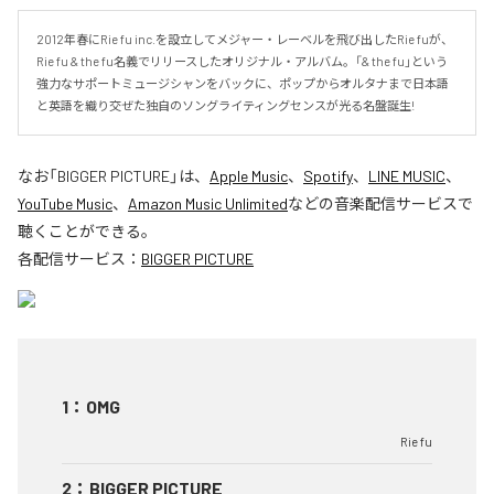
2012年春にRie fu inc.を設立してメジャー・レーベルを飛び出したRie fuが、
Rie fu & the fu名義でリリースしたオリジナル・アルバム。「& the fu」という
強力なサポートミュージシャンをバックに、ポップからオルタナまで日本語
と英語を織り交ぜた独自のソングライティングセンスが光る名盤誕生!
なお「
BIGGER PICTURE
」は、
Apple Music
、
Spotify
、
LINE MUSIC
、
YouTube Music
、
Amazon Music Unlimited
などの音楽配信サービスで
聴くことができる。
各配信サービス：
BIGGER PICTURE
1
：
OMG
Rie fu
2
：
BIGGER PICTURE