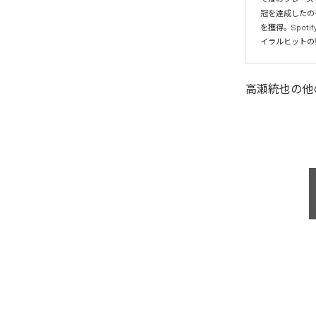
冠を達成したの
を獲得。Spo
イラルヒットの
高瀬統也
の他