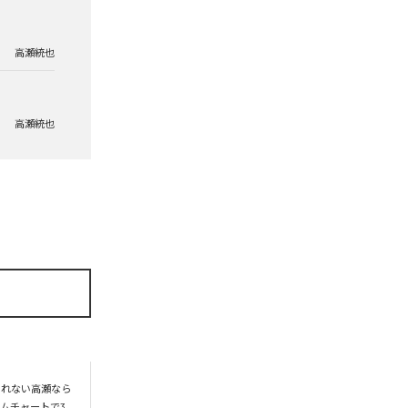
高瀬統也
高瀬統也
られない高瀬なら
ムチャートで3