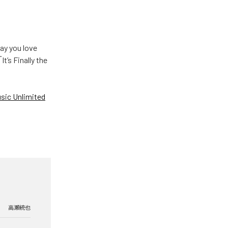
u love
Finally the
ic Unlimited
高瀬統也