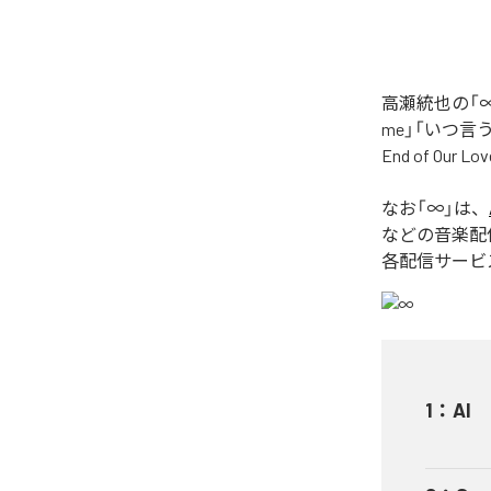
高瀬統也の「∞
me」「いつ言う？」
End of O
なお「
∞
」は、
などの音楽配
各配信サービ
1
：
AI