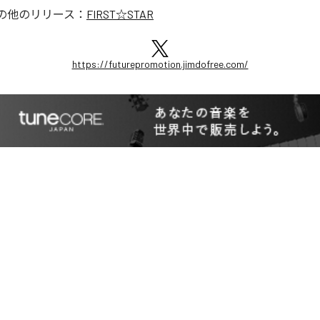
の他のリリース：
FIRST☆STAR
https://futurepromotion.jimdofree.com/