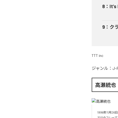
8
：
It’s
9
：
ク
TTT inc
ジャンル：
J-
高瀬統也
1996年11
ではのフレーズ