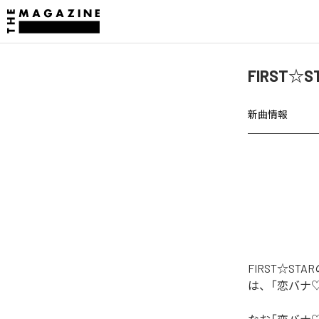
FIRST
新曲情報
FIRST☆S
は、「恋バナ