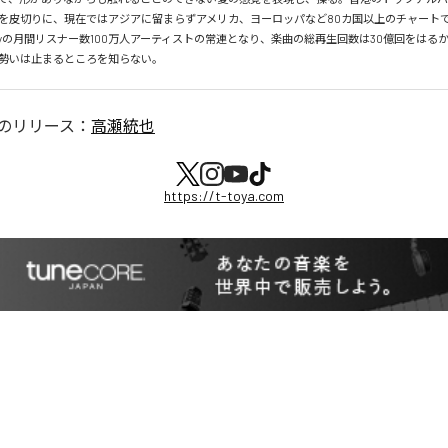
を皮切りに、現在ではアジアに留まらずアメリカ、ヨーロッパなど80カ国以上のチャートで
tifyの月間リスナー数100万人アーティストの常連となり、楽曲の総再生回数は30億回をはる
勢いは止まるところを知らない。
のリリース：
高瀬統也
https://t-toya.com