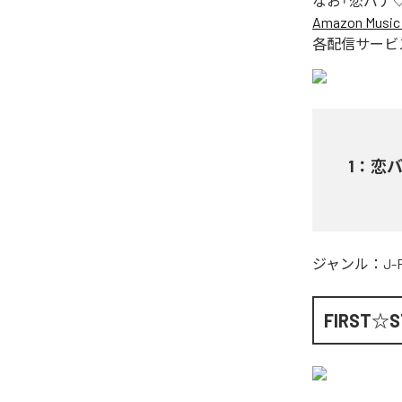
なお「
恋バナ
Amazon Music 
各配信サービ
1
：
恋
ジャンル：
J-
FIRST☆S