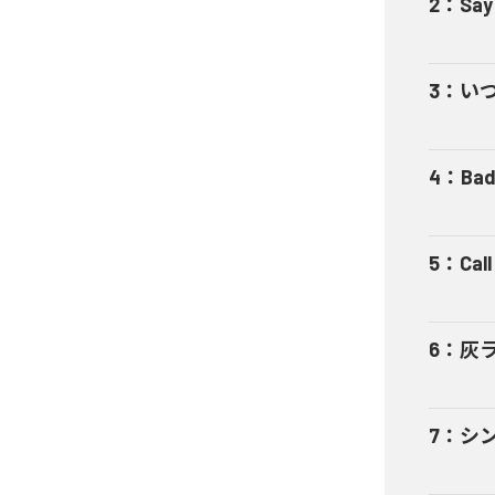
2
：
Say
3
：
い
4
：
Bad
5
：
Cal
6
：
灰
7
：
シ