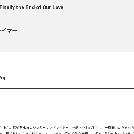
 Finally the End of Our Love
ライマー
Pop
月26日生まれ。愛知県出身のシンガーソングライター。作詞・作曲も手掛け、一度聞いたら忘れ
で、形がありながらも触れることのできない愛の感覚を表現し、操る。香港のトップアルバ