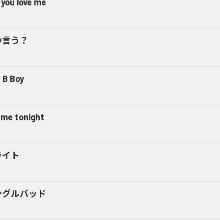
 you love me
つ言う？
 B Boy
l me tonight
ライト
ングルバッド