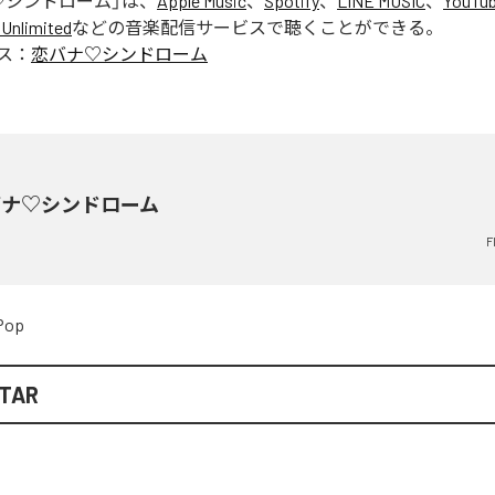
♡シンドローム
」は、
Apple Music
、
Spotify
、
LINE MUSIC
、
YouTub
Unlimited
などの音楽配信サービスで聴くことができる。
ス：
恋バナ♡シンドローム
バナ♡シンドローム
F
Pop
TAR