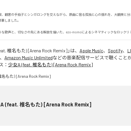
寂、観客の手拍子とシンガロングを交えながら、原曲に宿る孤独と心の揺れを、大観衆と分
しました。

うな歌声と、切なさの先にある解放を描いた、ezo-momoによるシネマティックなロックリ
at. 椎名もた) [Arena Rock Remix]
」は、
Apple Music
、
Spotify
、
L
、
Amazon Music Unlimited
などの音楽配信サービスで聴くこと
ス：
少女A (feat. 椎名もた) [Arena Rock Remix]
 (feat. 椎名もた) [Arena Rock Remix]