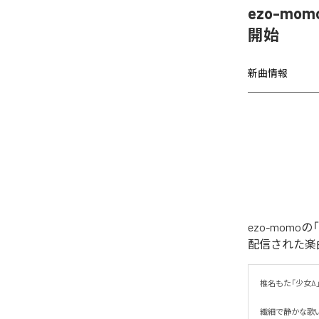
ezo-mom
開始
新曲情報
ezo-momoの
配信された楽曲は、
椎名もた「少女A」を
繊細で静かな歌