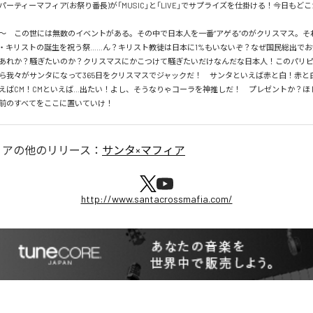
ーティーマフィア(お祭り番長)が「MUSIC」と「LIVE」でサプライズを仕掛ける！今日もど
～　この世には無数のイベントがある。その中で日本人を一番“アゲる”のがクリスマス。それ
・キリストの誕生を祝う祭……ん？キリスト教徒は日本に1%もいないぞ？なぜ国民総出で
あれか？騒ぎたいのか？クリスマスにかこつけて騒ぎたいだけなんだな日本人！このパリ
ら我々がサンタになって365日をクリスマスでジャックだ！　サンタといえば赤と白！赤と
えばCM！CMといえば…出たい！よし、そうなりゃコーラを神推しだ！　プレゼントか？ほ
前のすべてをここに置いていけ！
ィア
の他のリリース：
サンタ×マフィア
http://www.santacrossmafia.com/