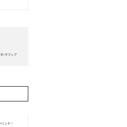
タ×マフィア
バンド！　
