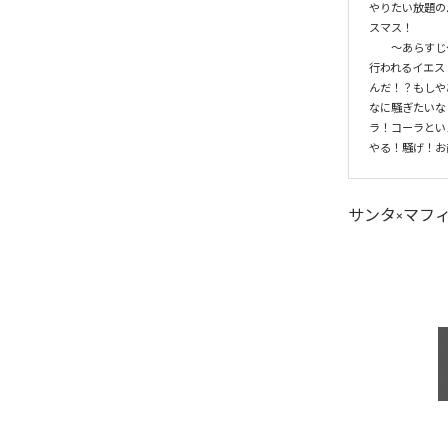
やりたい放題のパ
スマス！

　　～あらすじ
行われるイエス
んだ！？もしや
なに騒ぎたいな
ラ！コーラとい
やる！騒げ！お
サンタ×マフ