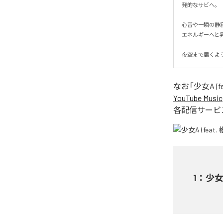
発的なサビへ。

心音や一瞬の静
エネルギーへと昇華
夜空まで届くよ
なお「
少女A (fe
YouTube Music
各配信サービ
1
：
少女A