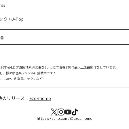
rds
ック
/
J-Pop
mo
26年4月より"遊園地系"AI楽曲をSunoにて現在230作品以上楽曲制作をしています。

し、様々な音楽ジャンルに挑戦中です！

Rock、Jazz、和楽器、テクノなど）
他のリリース：
ezo-momo
https://suno.com/@ezo_momo