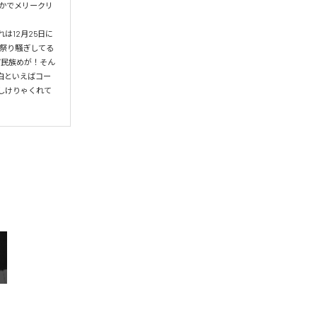
こかでメリークリ
は12月25日に
お祭り騒ぎしてる
ピ民族めが！そん
白といえばコー
しけりゃくれて