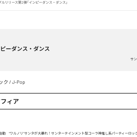
グルリリース第2弾「インピーダンス・ダンス」
ンピーダンス・ダンス
サン
ック
/
J-Pop
マフィア
26日始動　“ワルノリ”サンタが大暴れ！サンターテインメント型コーラ神推し系パーティーロック