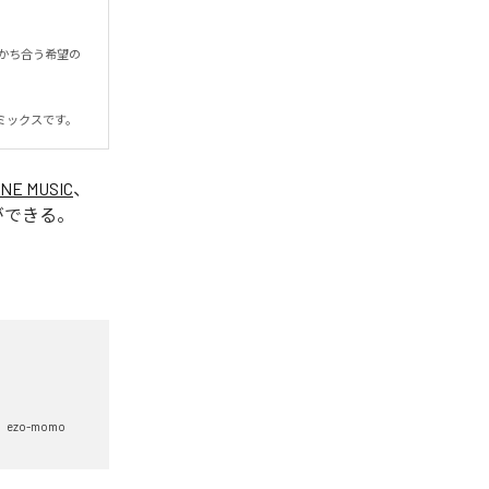
かち合う希望の
ミックスです。
INE MUSIC
、
ができる。
ezo-momo