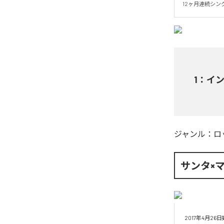
12ヶ月連続シン
1
：
イ
ジャンル：
ロ
サンタ×
2017年4月