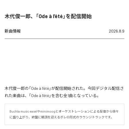
木代俊一郎、「Ode à l’été」を配信開始
新曲情報
2026.8.9
木代俊一郎の「Ode à l’été」が配信開始された。今回デジタル配信さ
れた楽曲は、「Ode à l’été」を含む全1曲となっている。
Buchla music easelやminimoogとオーケストレーションによる反復から徐々
に盛り上がり、終盤に絶頂を迎えるボレロ形式のラウンジトラックです。