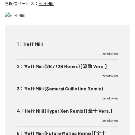
各配信サービス：
Ħełł Miiii
1
：
Ħełł Miiii
zerofxxker
2
：
Ħełł Miiii (2B / !2B Remix) [流動 Vers.]
zerofxxker
3
：
Ħełł Miiii ($amurai Guilløtine Remix)
zerofxxker
4
：
Ħełł Miiii (Ħyper Xen Remix) [全十 Vers.]
zerofxxker
5
：
Ħełł Miiii (Future Mafias Remix) [全十