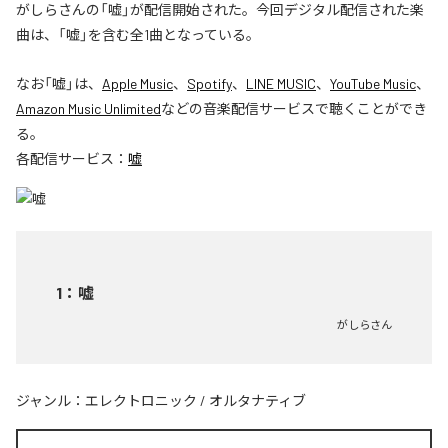
がしらさんの「嘘」が配信開始された。今回デジタル配信された楽
曲は、「嘘」を含む全1曲となっている。
なお「
嘘
」は、
Apple Music
、
Spotify
、
LINE MUSIC
、
YouTube Music
、
Amazon Music Unlimited
などの音楽配信サービスで聴くことができ
る。
各配信サービス：
嘘
1
：
嘘
がしらさん
ジャンル：
エレクトロニック
/
オルタナティブ