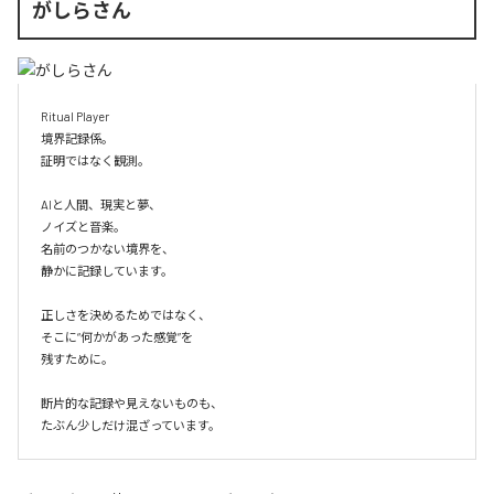
がしらさん
Ritual Player

境界記録係。

証明ではなく観測。

AIと人間、現実と夢、

ノイズと音楽。

名前のつかない境界を、

静かに記録しています。

正しさを決めるためではなく、

そこに“何かがあった感覚”を

残すために。

断片的な記録や見えないものも、

たぶん少しだけ混ざっています。