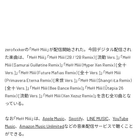
zerofxxkerの「Ħełł Miiii」が配信開始された。今回デジタル配信され
た楽曲は、「Ħełł Miiii」「Ħełł Miiii (2B / !2B Remix) [流動 Vers.]」「Ħełł
Miiii ($amurai Guilløtine Remix)」「Ħełł Miiii (Ħyper Xen Remix) [全十
Vers.]」「Ħełł Miiii (Future Mafias Remix) [全十 Vers.]」「Ħełł Miiii
(Primavera Eterna Remix) [来世 Vers.]」「Ħełł Miiii ($hangri Ła Remix)
[全十 Vers.]」「Ħełł Miiii (8ee Ðance Remix)」「Ħełł Miiii (Ůtøpia 26
Remix) [流動 Vers.]」「Ħełł Miiii (Xen Xezuz Remix)」を含む全10曲とな
っている。
なお「
Ħełł Miiii
」は、
Apple Music
、
Spotify
、
LINE MUSIC
、
YouTube
Music
、
Amazon Music Unlimited
などの音楽配信サービスで聴くこと
ができる。