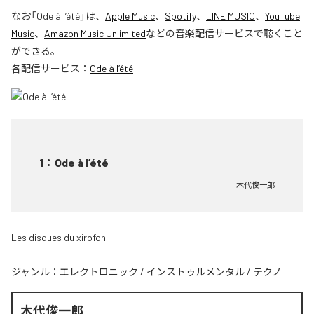
なお「
Ode à l’été
」は、
Apple Music
、
Spotify
、
LINE MUSIC
、
YouTube
Music
、
Amazon Music Unlimited
などの音楽配信サービスで聴くこと
ができる。
各配信サービス：
Ode à l’été
1
：
Ode à l’été
木代俊一郎
Les disques du xirofon
ジャンル：
エレクトロニック
/
インストゥルメンタル
/
テクノ
木代俊一郎