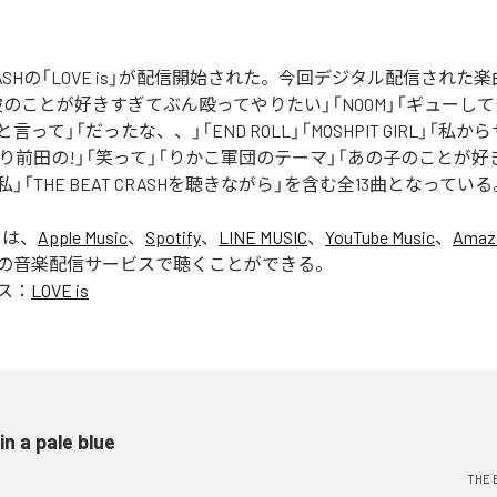
 CRASHの「LOVE is」が配信開始された。今回デジタル配信された楽曲は、
blue」「彼のことが好きすぎてぶん殴ってやりたい」「NOOM」「ギュー
って」「だったな、、」「END ROLL」「MOSHPIT GIRL」「私
たり前田の!」「笑って」「りかこ軍団のテーマ」「あの子のことが
」「THE BEAT CRASHを聴きながら」を含む全13曲となっている
」は、
Apple Music
、
Spotify
、
LINE MUSIC
、
YouTube Music
、
Amaz
の音楽配信サービスで聴くことができる。
ス：
LOVE is
 in a pale blue
THE 