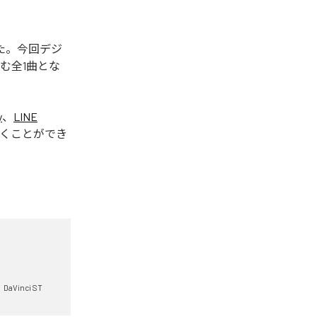
された。今回デジ
含む全1曲とな
y
、
LINE
くことができ
DaVinci ST