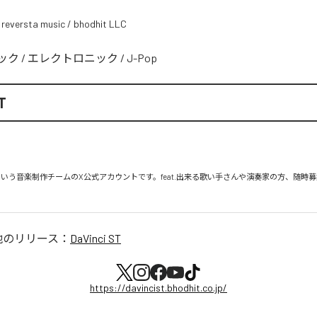
 reversta music / bhodhit LLC
ック
/
エレクトロニック
/
J-Pop
T
 ST』という音楽制作チームのX公式アカウントです。feat.出来る歌い手さんや演奏家の方、随時
他のリリース：
DaVinci ST
https://davincist.bhodhit.co.jp/