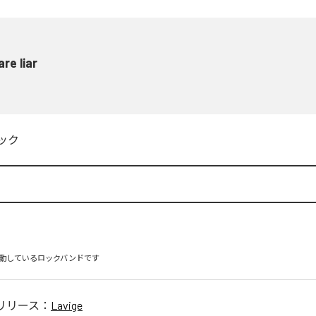
are liar
ック
動しているロックバンドです
リリース：
Lavige