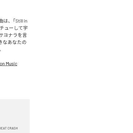
「Still in
してチューして宇
からサヨナラを言
好きなあなたの
。
on Music
BEAT CRASH