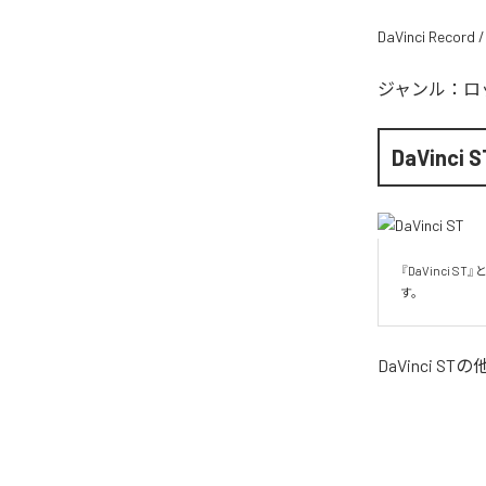
DaVinci Record /
ジャンル：
ロ
DaVinci S
『DaVinci
す。
DaVinci ST
の