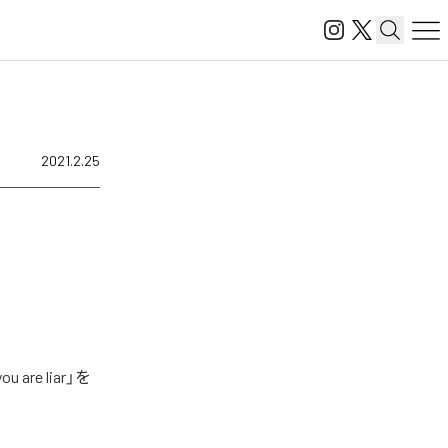
2021.2.25
re liar」を