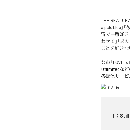
THE BEAT
a pale 
宙で一番好きと言
わせて」「あ
ことを好きな私
なお「
LOVE is
Unlimited
など
各配信サービ
1
：
Still