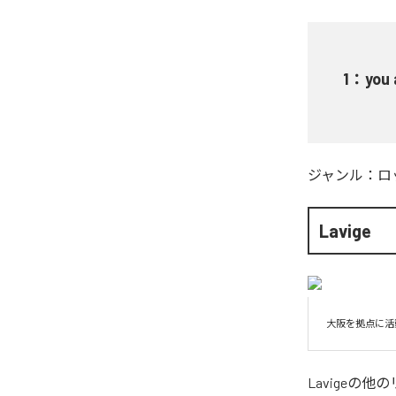
1
：
you 
ジャンル：
ロ
Lavige
大阪を拠点に活
Lavige
の他の