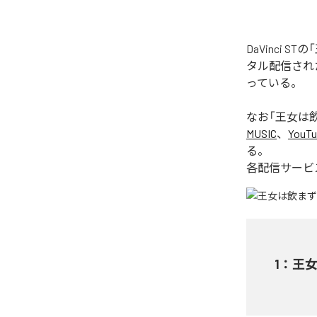
DaVinci 
タル配信された楽
っている。
なお「
王女は飲ま
MUSIC
、
YouTu
る。
各配信サービ
1
：
王女