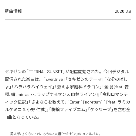
新曲情報
2026.8.9
セキゼンの「ETERNAL SUNSET」が配信開始された。今回デジタル
配信された楽曲は、「EverDrive」「セキゼンのテーマ」「なぞのばし
ょ」「ハラハラハイウェイ」「燃えよ家庭科ドラゴン」「金眼 (feat. 安
穏, 嘯, mirrasikk, ラップするマン & 肉林ライアン)」「令和ロマンテ
ィック伝説」「さよならを教えて」「Enter [ [noreturn] ] [feat. ラミカ
ルケミコ & 小野 仁誠]」「駒繋ファイブエム」「ケツワープ」を含む全
11曲となっている。
勇太郎/さくらい/でにろうの3人組「セキゼン」の1stアルバム。
