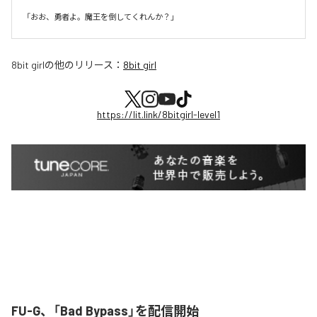
8bit girl
の他のリリース：
8bit girl
https://lit.link/8bitgirl-level1
FU-G、「Bad Bypass」を配信開始