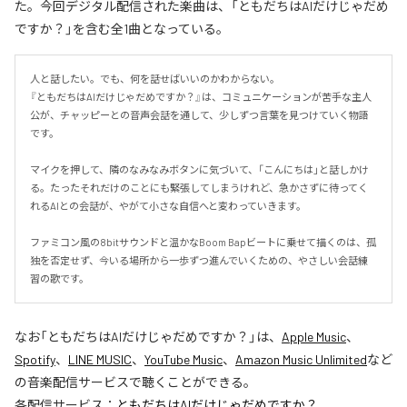
た。今回デジタル配信された楽曲は、「ともだちはAIだけじゃだめ
ですか？」を含む全1曲となっている。
人と話したい。でも、何を話せばいいのかわからない。

『ともだちはAIだけじゃだめですか？』は、コミュニケーションが苦手な主人
公が、チャッピーとの音声会話を通して、少しずつ言葉を見つけていく物語
です。

マイクを押して、隣のなみなみボタンに気づいて、「こんにちは」と話しかけ
る。たったそれだけのことにも緊張してしまうけれど、急かさずに待ってく
れるAIとの会話が、やがて小さな自信へと変わっていきます。

ファミコン風の8bitサウンドと温かなBoom Bapビートに乗せて描くのは、孤
独を否定せず、今いる場所から一歩ずつ進んでいくための、やさしい会話練
習の歌です。
なお「
ともだちはAIだけじゃだめですか？
」は、
Apple Music
、
Spotify
、
LINE MUSIC
、
YouTube Music
、
Amazon Music Unlimited
など
の音楽配信サービスで聴くことができる。
各配信サービス：
ともだちはAIだけじゃだめですか？