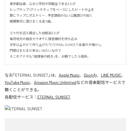
東京都出身、公立小学校の同級生である3人が

ヒップホップ/グリッチホップをベースにしたビートの上を

歌にラップにポエトリー…予定調和のない公園遊びの如く

縦横無尽に遊びまくる全11曲。

三十代を迎え再会した幼馴染3人が

毎月地元の格安カラオケに録音機材を持ち込み

半年以上かけて作り上げた「ETERNAL SUNSET(永遠の夕焼け)」。

門限はまだまだ来ないみたいなので

そこのアナタも「放課後の続き」を、お暇でしたら是非。
なお「
ETERNAL SUNSET
」は、
Apple Music
、
Spotify
、
LINE MUSIC
、
YouTube Music
、
Amazon Music Unlimited
などの音楽配信サービスで
聴くことができる。
各配信サービス：
ETERNAL SUNSET