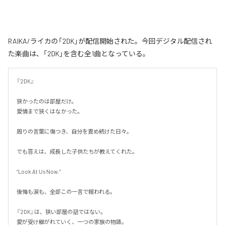
RAIKA/ライカの「2DK」が配信開始された。今回デジタル配信され
た楽曲は、「2DK」を含む全1曲となっている。
『2DK』

狭かったのは部屋だけ。

愛情まで狭くはなかった。

周りの言葉に傷つき、自分を責め続けた日々。

でも答えは、成長した子供たちが教えてくれた。

“Look At Us Now.”

後悔も涙も、全部この一言で報われる。

『2DK』は、狭い部屋の話ではない。

愛が受け継がれていく、一つの家族の物語。