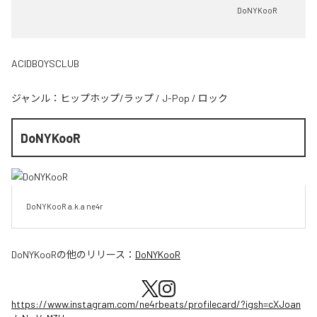
DoNYKooR
ACIDBOYSCLUB
ジャンル：
ヒップホップ/ラップ
/
J-Pop
/
ロック
DoNYKooR
DoNYKooR a.k.a ne4r
DoNYKooR
の他のリリース：
DoNYKooR
https://www.instagram.com/ne4rbeats/profilecard/?igsh=cXJoan