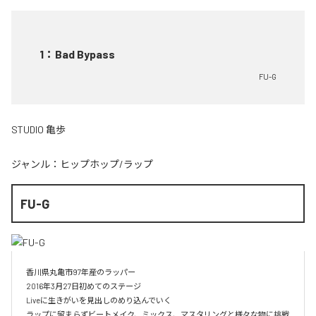
1
：
Bad Bypass
FU-G
STUDIO 亀歩
ジャンル：
ヒップホップ/ラップ
FU-G
香川県丸亀市97年産のラッパー

2016年3月27日初めてのステージ

Liveに生きがいを見出しのめり込んでいく

ラップに留まらずビートメイク、ミックス、マスタリングと様々な物に挑戦