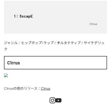
1
：
3scapE
C1rrus
ジャンル：
ヒップホップ/ラップ
/
オルタナティブ
/
サイケデリッ
ク
C1rrus
C1rrus
の他のリリース：
C1rrus