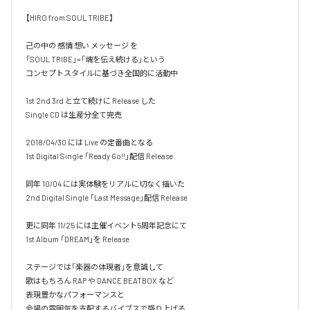
【HIRO from SOUL TRIBE】

己の中の 感情 想い メッセージ を

「SOUL TRIBE」=「魂を伝え続ける」という

コンセプトスタイルに基づき全国的に活動中

1st 2nd 3rd と立て続けに Release した

Single CD は生産分全て完売

2018/04/30 には Live の定番曲となる

1st Digital Single 「Ready Go!!」配信 Release

同年 10/04 には実体験をリアルに切なく描いた

2nd Digital Single 「Last Message」配信 Release

更に同年 11/25 には主催イベント5周年記念にて

1st Album 「DREAM」を Release

ステージでは「楽器の体現者」を意識して

歌はもちろん RAP や DANCE BEATBOX など

表現豊かなパフォーマンスと

会場の雰囲気を支配するバイブスで盛り上げる
