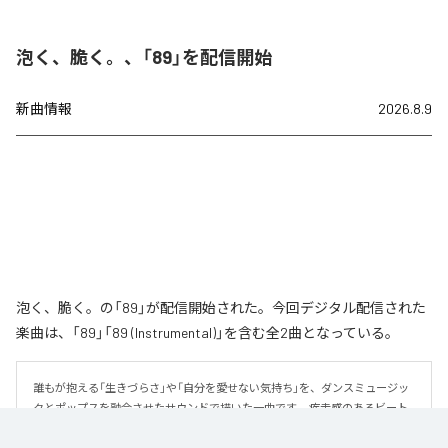
泡く、脆く。、「89」を配信開始
新曲情報
2026.8.9
泡く、脆く。の「89」が配信開始された。今回デジタル配信された
楽曲は、「89」「89 (Instrumental)」を含む全2曲となっている。
誰もが抱える「生きづらさ」や「自分を愛せない気持ち」を、ダンスミュージッ
クとポップスを融合させたサウンドで描いた一曲です。 疾走感のあるビート
と繊細な歌詞が交差し、苦しさの中にも小さな希望を見つけ出していく。 「味
方だよ」というメッセージが、心にそっと寄り添う作品です。