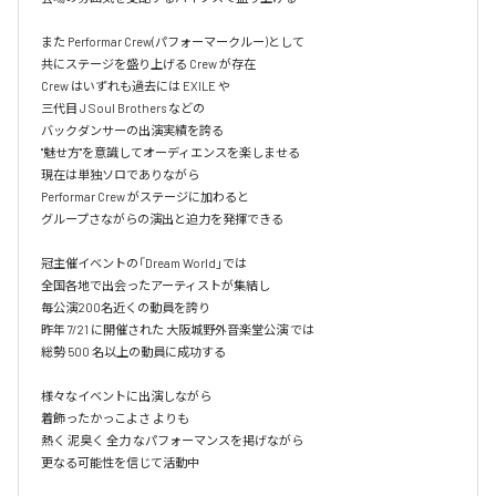
また Performar Crew(パフォーマークルー)として

共にステージを盛り上げる Crew が存在

Crew はいずれも過去には EXILE や

三代目 J Soul Brothers などの

バックダンサーの出演実績を誇る

"魅せ方"を意識してオーディエンスを楽しませる

現在は単独ソロでありながら

Performar Crew がステージに加わると

グループさながらの演出と迫力を発揮できる

冠主催イベントの「Dream World」では

全国各地で出会ったアーティストが集結し

毎公演200名近くの動員を誇り

昨年 7/21 に開催された 大阪城野外音楽堂公演 では

総勢 500 名以上の動員に成功する

様々なイベントに出演しながら

着飾ったかっこよさ よりも

熱く 泥臭く 全力 なパフォーマンスを掲げながら

更なる可能性を信じて活動中
