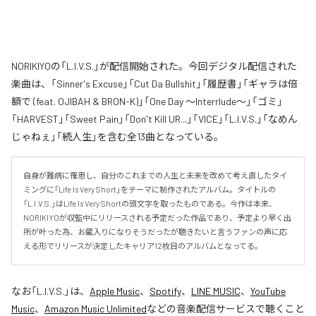
NORIKIYOの「L.I.V.S.」が配信開始された。今回デジタル配信された
楽曲は、「Sinner's Excuse」「Cut Da Bullshit」「履歴書」「ギャラは倍
額で (feat. OJIBAH & BRON-K)」「One Day ～Interrlude～」「ゴミ」
「HARVEST」「Sweet Pain」「Don't Kill UR...」「VICE」「L.I.V.S.」「なめん
じゃねぇ」「続人生」を含む全13曲となっている。
自身が難病に罹患し、自分のこれまでの人生と未来を改めて考え直したタイ
ミングに「Life Is Very Short」をテーマに制作されたアルバム。タイトルの
「L.I.V.S.」はLife Is Very Shortの頭文字を取ったものである。今作は本来、
NORIKIYOが収監中にリリースされる予定だった作品であり、予定より早く出
所が叶った為、お蔵入りになりそうだったが聴きたいと言うファンの声に応
える形でリリースが決定したキャリア12枚目のアルバムとなってる。
なお「
L.I.V.S.
」は、
Apple Music
、
Spotify
、
LINE MUSIC
、
YouTube
Music
、
Amazon Music Unlimited
などの音楽配信サービスで聴くこと