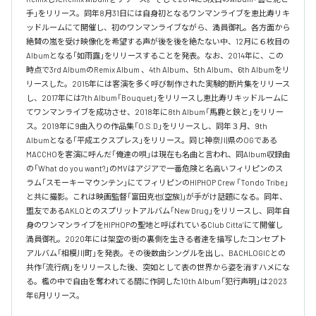
手」をリリース。同年8月31日には自身初となるワンマンライブを恵比寿リキ
ッドルームにて開催し、初のワンマンライブながら、満員御礼。各方面から
絶賛の嵐を受け映像化を希望する声が後を後を絶たない中、12月に６枚目の
Albumとなる「如雨露」をリリースすることを発表。なお、2014年に、この
時点で3rd AlbumのRemix Album 、4th Album、5th Album、6th Albumをリ
リースした。2015年には客演を多く呼び制作された実験的断片集をリリース
し、2017年には7th Album「Bouquet」をリリースし恵比寿リキッドルームに
てワンマンライブを成功させ、2018年に8th Album「馬鹿と鋏と」をリリー
ス。2019年に9曲入りの作品集「O.S.D」をリリースし、同年３月、9th 
Albumとなる「平成エクスプレス」をリリース。同じ神奈川県のOGである
MACCHOを客演に呼んだ「俺達の唄」は現在も名曲と言われ、同Album収録曲
の「What do you want?」のMVはアジアで一番危険と名高いフィリピンのス
ラム「スモーキーマウンテン」にてフィリピンのHIPHOP Crew 「Tondo Tribe」
と共に撮影。これは映画監督「富田克也(空族)」が手がけ話題になる。同年、
盟友であるAKLOとのスプリットアルバム「New Drug」をリリースし、同年自
身のワンマンライブをHIPHOPの聖地と呼ばれているClub Citta’にて開催し
満員御礼。2020年には架空の街の裏側を生きる者達を描写したコンセプト
アルバム「相模川町」を発表。その後数曲シングルを出し、BACHLOGICとの
共作「流行病」をリリースした後、突如として表の世界から姿を消すハメにな
る。檻の中で自由を奪われてる間に作詞した10th Album「犯行声明」は2023
年6月リリース。