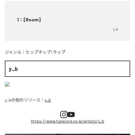
1
：
[Room]
y_b
ジャンル：
ヒップホップ/ラップ
y_b
y_b
の他のリリース：
y_b
https://www.tunecore.co.jp/artists/y_b