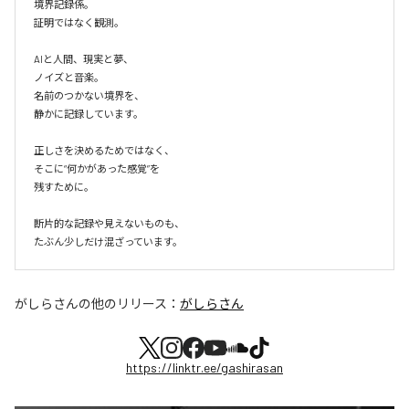
境界記録係。

証明ではなく観測。

AIと人間、現実と夢、

ノイズと音楽。

名前のつかない境界を、

静かに記録しています。

正しさを決めるためではなく、

そこに“何かがあった感覚”を

残すために。

断片的な記録や見えないものも、

たぶん少しだけ混ざっています。
がしらさん
の他のリリース：
がしらさん
https://linktr.ee/gashirasan