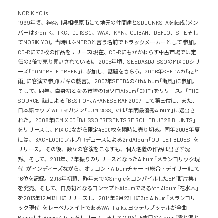
NORIKIYO is...　 

1999年頃、神奈川県相模原市にて地元の仲間達とSD JUNKSTAを結成 (メン
バーはBron-K、TKC、DJ ISSO、WAX、KYN、OJIBAH、DEFLO、SITEそし
てNORIKIYO)。当時はK-NEROと言う名前でトラックメーカーとして 参加。
CD-Rにて3枚の作品をリリース(現在、CD-Rにもかかわらず中古市場では定
価の3倍で売り買いされている)。 2005年頃、SEEDA&DJ ISSOのMIX CDシリ
ーズ「CONCRETE GREEN」に参加し、話題をさらう。2006年SEEDAの「花と
雨」に客演で参加(ガキの戯言)。 2007年SEEDAの4thAlbum「街風」に参加。
そして、同年、自身初となる待望の1stソロAlbum「EXIT」をリリース。「THE 
SOURCE」誌に よる「BEST OF JAPANESE RAP 2007」にて第三位に、また、
日本語ラップ WEBマガジン「COMPASS」では「年間最優秀Album」に選出さ
れた。 2008年にMIX CD「DJ ISSO PRESENTS RE ROLLED UP 28 BLUNTS」 
をリリースし、MIX CDながら限定4500枚を瞬時に売り切る。同年2008年夏
には、 BACHLOGICフルプロデュースによる2ndAlbum「OUTLET BLUES」を
リリース。 その後、数々の客演をこなすも、個人名義の作品は出さず沈
黙。そして、2011年、3年振りのリリースとなったAlbum「メランコリック現
代」がインディーズながら、オリコン・Albumチャート(総合・デイリー)にて
16位を記録。2013年初頭、昨年までのSingleをコンパイルしたEP「断片集」
を発売。そして、自身初となるコンセプトAlbumである4th Album「花水木」
を2013年12月13日にリリースし、2014年5月23日に3rd Album「メランコリ
ック現代」をレーベルメイトであるWATT a.k.aヨッテルブッテルが全曲
RemixしたRemix Albumをリリース。そして2014に5枚目のAlbum「雲と泥と