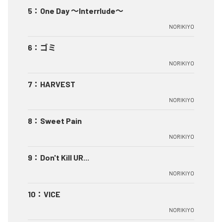
5
：
One Day ～Interrlude～
NORIKIYO
6
：
ゴミ
NORIKIYO
7
：
HARVEST
NORIKIYO
8
：
Sweet Pain
NORIKIYO
9
：
Don't Kill UR...
NORIKIYO
10
：
VICE
NORIKIYO