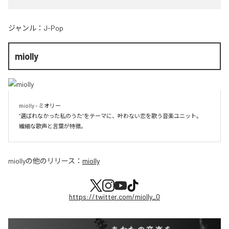
ジャンル：
J-Pop
miolly
miolly - ミオリー

”選ばれなかった私のうた”をテーマに、叶わない恋を歌う音楽ユニット。

miolly
の他のリリース：
miolly
https://twitter.com/miolly_0