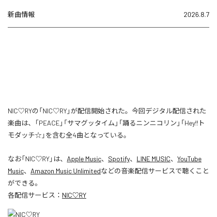
新曲情報
2026.8.7
NIC♡RYの「NIC♡RY」が配信開始された。今回デジタル配信された
楽曲は、「PEACE」「サマグッタイム」「踊るニンニコリン」「Hey!!ト
モダッチ☆」を含む全4曲となっている。
なお「
NIC♡RY
」は、
Apple Music
、
Spotify
、
LINE MUSIC
、
YouTube
Music
、
Amazon Music Unlimited
などの音楽配信サービスで聴くこと
ができる。
各配信サービス：
NIC♡RY