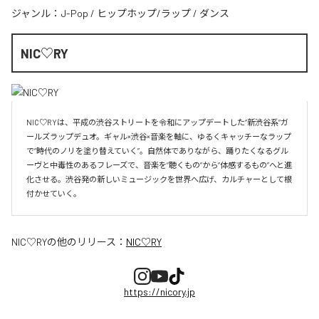
ジャンル：
J-Pop
/
ヒップホップ/ラップ
/
ダンス
NIC♡RY
NIC♡RYは、平成の渋谷ストリートを令和にアップデートした“新渋谷系”ガ
ールズラップデュオ。ギャル×渋谷×音楽を軸に、ゆるくキャッチーなラップ
で“時代のノリを塗り替えていく”。自然体でありながら、踊りたくなるグル
ーヴと中毒性のあるフレーズで、音楽を“聴くもの”から“体感するもの”へと進
化させる。渋谷発の新しいミュージックを世界へ広げ、カルチャーとして根
付かせていく。
NIC♡RY
の他のリリース：
NIC♡RY
https://nicory.jp