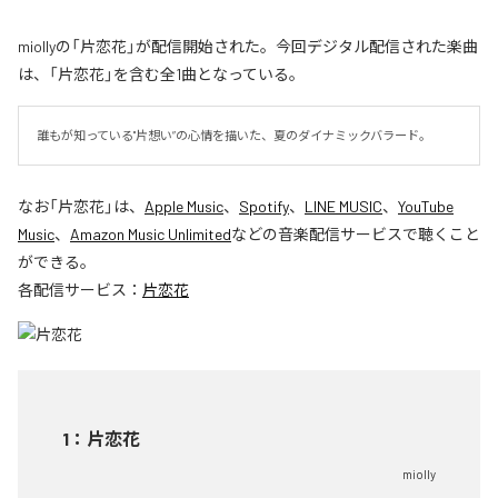
miollyの「片恋花」が配信開始された。今回デジタル配信された楽曲
は、「片恋花」を含む全1曲となっている。
誰もが知っている"片想い”の心情を描いた、夏のダイナミックバラード。
なお「
片恋花
」は、
Apple Music
、
Spotify
、
LINE MUSIC
、
YouTube
Music
、
Amazon Music Unlimited
などの音楽配信サービスで聴くこと
ができる。
各配信サービス：
片恋花
1
：
片恋花
miolly