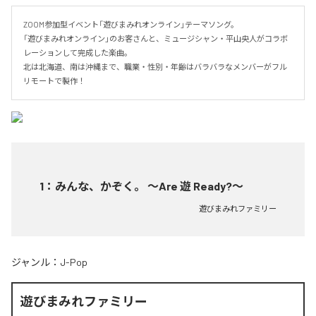
ZOOM参加型イベント「遊びまみれオンライン」テーマソング。

「遊びまみれオンライン」のお客さんと、ミュージシャン・平山央人がコラボ
レーションして完成した楽曲。

北は北海道、南は沖縄まで、職業・性別・年齢はバラバラなメンバーがフル
リモートで製作！
1
：
みんな、かぞく。 ～Are 遊 Ready?～
遊びまみれファミリー
ジャンル：
J-Pop
遊びまみれファミリー