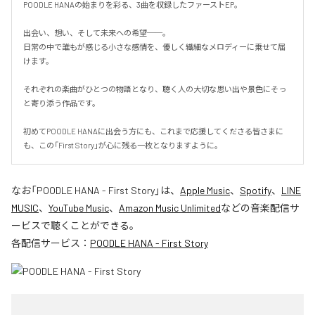
POODLE HANAの始まりを彩る、3曲を収録したファーストEP。

出会い、想い、そして未来への希望──。

日常の中で誰もが感じる小さな感情を、優しく繊細なメロディーに乗せて届
けます。

それぞれの楽曲がひとつの物語となり、聴く人の大切な思い出や景色にそっ
と寄り添う作品です。

初めてPOODLE HANAに出会う方にも、これまで応援してくださる皆さまに
も、この「First Story」が心に残る一枚となりますように。
なお「
POODLE HANA - First Story
」は、
Apple Music
、
Spotify
、
LINE
MUSIC
、
YouTube Music
、
Amazon Music Unlimited
などの音楽配信サ
ービスで聴くことができる。
各配信サービス：
POODLE HANA - First Story