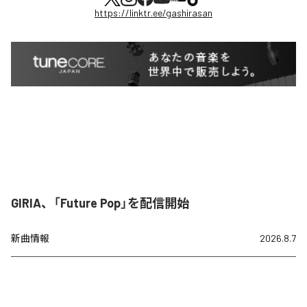
https://linktr.ee/gashirasan
GIRIA、「Future Pop」を配信開始
新曲情報
2026.8.7