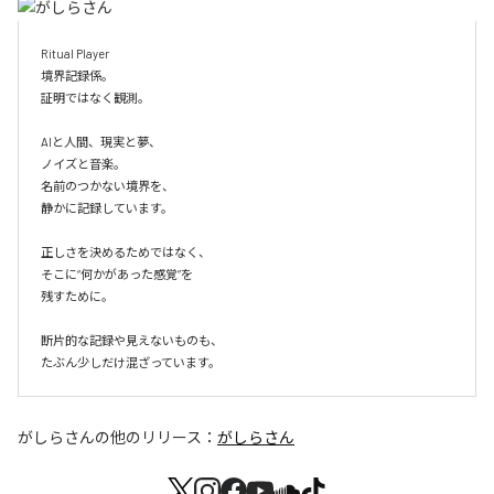
Ritual Player

境界記録係。

証明ではなく観測。

AIと人間、現実と夢、

ノイズと音楽。

名前のつかない境界を、

静かに記録しています。

正しさを決めるためではなく、

そこに“何かがあった感覚”を

残すために。

断片的な記録や見えないものも、

たぶん少しだけ混ざっています。
がしらさん
の他のリリース：
がしらさん