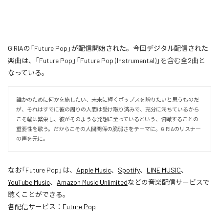
GIRIAの「Future Pop」が配信開始された。今回デジタル配信された
楽曲は、「Future Pop」「Future Pop (Instrumental)」を含む全2曲と
なっている。
誰かのために何かを施したい、未来に輝くポップスを贈りたいと思うものだ
が、それはすでに彼の周りの人間は受け取り済みで、充分に満ちているから
こそ輪は繁栄し、彼がそのような発想に至っているという、俯瞰することの
重要性を歌う。だからこその人間関係の脆弱さをテーマに。GIRIAのリスナー
の声を元に。
なお「
Future Pop
」は、
Apple Music
、
Spotify
、
LINE MUSIC
、
YouTube Music
、
Amazon Music Unlimited
などの音楽配信サービスで
聴くことができる。
各配信サービス：
Future Pop