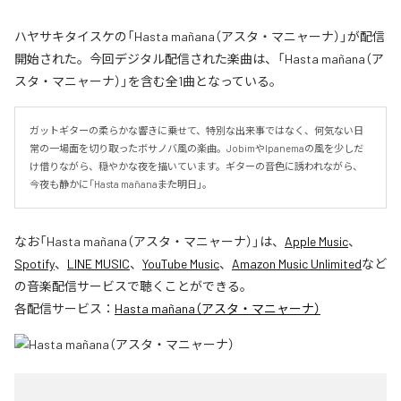
ハヤサキタイスケの「Hasta mañana（アスタ・マニャーナ）」が配信
開始された。今回デジタル配信された楽曲は、「Hasta mañana（ア
スタ・マニャーナ）」を含む全1曲となっている。
ガットギターの柔らかな響きに乗せて、特別な出来事ではなく、何気ない日
常の一場面を切り取ったボサノバ風の楽曲。JobimやIpanemaの風を少しだ
け借りながら、穏やかな夜を描いています。ギターの音色に誘われながら、
今夜も静かに「Hasta mañana――また明日」。
なお「
Hasta mañana（アスタ・マニャーナ）
」は、
Apple Music
、
Spotify
、
LINE MUSIC
、
YouTube Music
、
Amazon Music Unlimited
など
の音楽配信サービスで聴くことができる。
各配信サービス：
Hasta mañana（アスタ・マニャーナ）