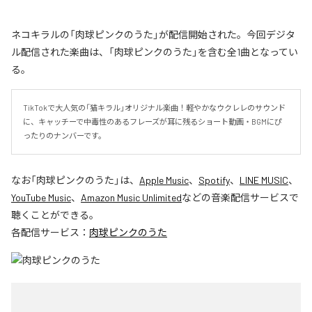
ネコキラルの「肉球ピンクのうた」が配信開始された。今回デジタ
ル配信された楽曲は、「肉球ピンクのうた」を含む全1曲となってい
る。
TikTokで大人気の「猫キラル」オリジナル楽曲！軽やかなウクレレのサウンド
に、キャッチーで中毒性のあるフレーズが耳に残るショート動画・BGMにぴ
ったりのナンバーです。
なお「
肉球ピンクのうた
」は、
Apple Music
、
Spotify
、
LINE MUSIC
、
YouTube Music
、
Amazon Music Unlimited
などの音楽配信サービスで
聴くことができる。
各配信サービス：
肉球ピンクのうた