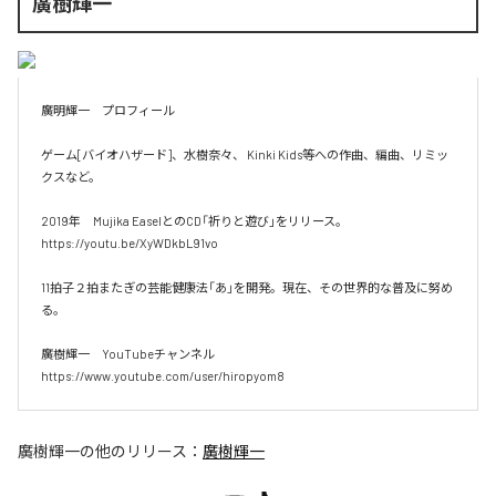
廣樹輝一
廣明輝一　プロフィール

ゲーム[バイオハザード]、水樹奈々、 Kinki Kids等への作曲、編曲、リミッ
クスなど。

2019年　Mujika EaselとのCD「祈りと遊び」をリリース。

https://youtu.be/XyWDkbL91vo

11拍子２拍またぎの芸能健康法「あ」を開発。現在、その世界的な普及に努め
る。

廣樹輝一　YouTubeチャンネル

https://www.youtube.com/user/hiropyom8
廣樹輝一
の他のリリース：
廣樹輝一