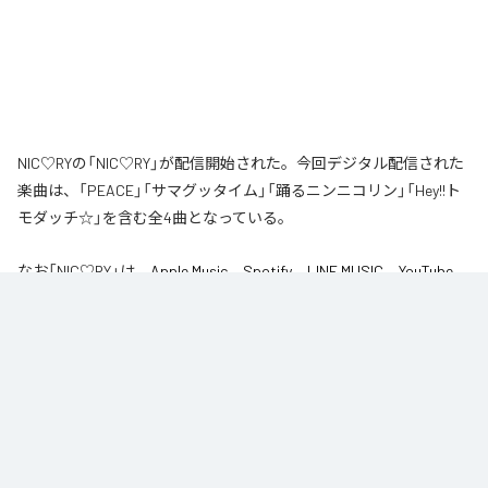
NIC♡RYの「NIC♡RY」が配信開始された。今回デジタル配信された
楽曲は、「PEACE」「サマグッタイム」「踊るニンニコリン」「Hey!!ト
モダッチ☆」を含む全4曲となっている。
なお「
NIC♡RY
」は、
Apple Music
、
Spotify
、
LINE MUSIC
、
YouTube
Music
、
Amazon Music Unlimited
などの音楽配信サービスで聴くこと
ができる。
各配信サービス：
NIC♡RY