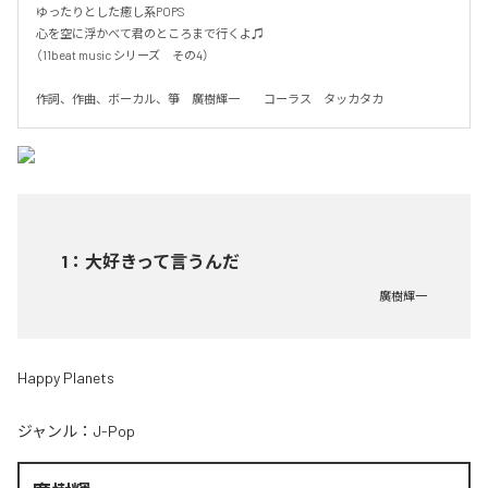
ゆったりとした癒し系POPS

心を空に浮かべて君のところまで行くよ♫

（11beat music シリーズ　その4）

作詞、作曲、ボーカル、箏　廣樹輝一　　コーラス　タッカタカ
1
：
大好きって言うんだ
廣樹輝一
Happy Planets
ジャンル：
J-Pop