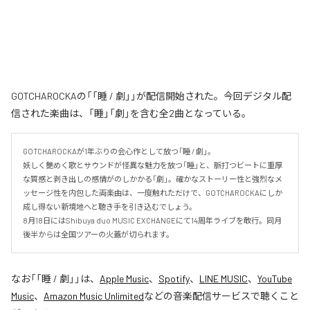
GOTCHAROCKAの「「睡 / 劇」」が配信開始された。今回デジタル配
信された楽曲は、「睡」「劇」を含む全2曲となっている。
GOTCHAROCKAが1年ぶりの会心作として放つ「睡 / 劇」。

妖しく艶めく歌とサウンドが怪異な魅力を放つ「睡」と、脈打つビートに重厚
な質感と剥き出しの感情がのしかかる「劇」。確かなストーリー性と強烈なメ
ッセージ性を内包した両楽曲は、一度触れただけで、GOTCHAROCKAにしか
成し得ない新境地へと聴き手を引き込むでしょう。

8月18日にはShibuya duo MUSIC EXCHANGEにて14周年ライブを敢行。同月
後半からは全国ツアーの火蓋が切られます。
なお「
「睡 / 劇」
」は、
Apple Music
、
Spotify
、
LINE MUSIC
、
YouTube
Music
、
Amazon Music Unlimited
などの音楽配信サービスで聴くこと