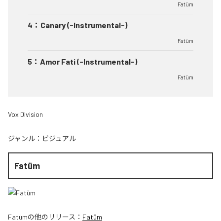
Fatüm
4
：
Canary (-Instrumental-)
Fatüm
5
：
Amor Fati (-Instrumental-)
Fatüm
Vox Division
ジャンル：
ビジュアル
Fatüm
Fatüm
の他のリリース：
Fatüm