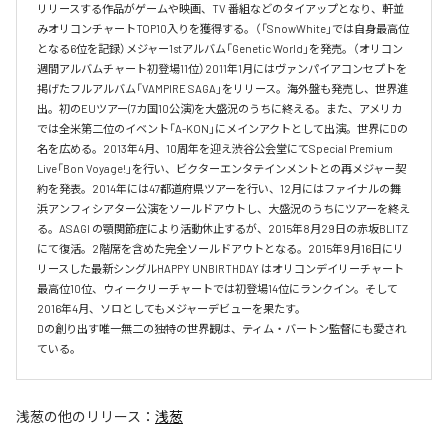
リリースする作品がゲームや映画、TV 番組などのタイアップとなり、軒並
みオリコンチャートTOP10入りを獲得する。（「SnowWhite」では自身最高位
となる6位を記録）メジャー1stアルバム「Genetic World」を発売。（オリコン
週間アルバムチャート初登場11位）2011年1月にはヴァンパイアコンセプトを
掲げたフルアルバム「VAMPIRE SAGA」をリリース。海外盤も発売し、世界進
出。初のEUツアー(7カ国10公演)を大盛況のうちに終える。また、アメリカ
では全米第二位のイベント「A-KON」にメインアクトとして出演。世界にDの
名を広める。2013年4月、10周年を迎え渋谷公会堂にてSpecial Premium 
Live「Bon Voyage!」を行い、ビクターエンタテインメントとの再メジャー契
約を発表。2014年には47都道府県ツアーを行い、12月にはファイナルの舞
浜アンフィシアター公演をソールドアウトし、大盛況のうちにツアーを終え
る。ASAGI の顎関節症により活動休止するが、2015年8月29日の赤坂BLITZ 
にて復活。2階席を含めた完全ソールドアウトとなる。2015年9月16日にリ
リースした最新シングルHAPPY UNBIRTHDAY はオリコンデイリーチャート
最高位10位、ウィークリーチャートでは初登場14位にランクイン。そして 
2016年4月、ソロとしてもメジャーデビューを果たす。

Dの創り出す唯一無二の独特の世界観は、ティム・バートン監督にも愛され
ている。
浅葱
の他のリリース：
浅葱