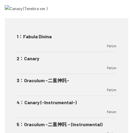
1
：
Fabula Divina
Fatüm
2
：
Canary
Fatüm
3
：
Oraculum -二重神託-
Fatüm
4
：
Canary (-Instrumental-)
Fatüm
5
：
Oraculum -二重神託 - (Instrumental)