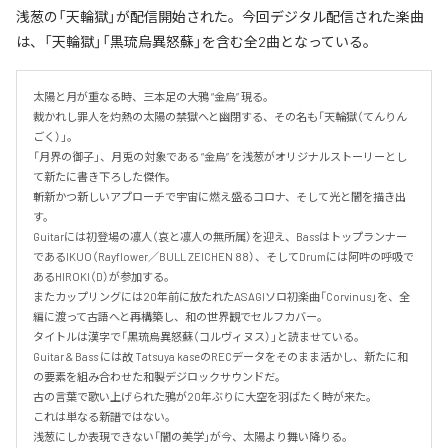
浅葱の「天輪獄」が配信開始された。今回デジタル配信された楽曲
は、「天輪獄」「黒琉烏異怒蘇」を含む全2曲となっている。
太陽と月が重なる時、三本足の大鴉 “金烏” 現る。

裁かれし罪人を灼熱の太陽の禁獄へと幽閉する、その名も「天輪獄（てんりん
ごく）」。

「月界の御子」、月兎の対象である “金烏” を浅葱がオリジナルストーリーとし
て新たに書き下ろした傑作。

斬新かつ新しいアプローチで宇宙に燃え盛るコロナ、そして光と闇を描き出
す。

Guitarには初登場の凛人（哀と凛人の無所属）を迎え、Bassはトップランナー
であるIKUO（Rayflower／BULL ZEICHEN 88）、そしてDrumには阿吽の呼吸で
あるHIROKI（D）が参加する。

またカップリングには20年前に放たれたASAGIソロ初楽曲「Corvinus」を、全
編に渡って古語へと再構築し、和の世界観でセルフカバー。

タイトルは漢字で「黒琉烏異怒蘇（コルヴィヌス）」と読ませている。

Guitar & Bass には故 Tatsuya kaseのRECデータをそのまま活かし、新たに和
の要素を組み合わせた和製デジロックサウンドだ。

古の言葉で歌い上げられた鴉が20年ぶりに大空を羽ばたく時が来た。

これは単なる新譜ではない。

浅葱にしか表現できない「闇の美学」が今、太陽より舞い降りる。