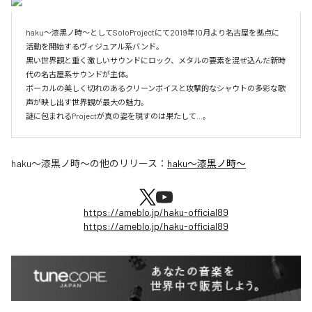
haku～漆黒ノ時～としてSoloProjectにて2019年10月より名古屋を拠点に
活動を開始するヴィジュアル系バンド。

黒い世界観と重く激しいサウンドにロック、メタルの要素を混ぜ込んだ新時
代の名古屋系サウンドが主体。

ボーカルの美しく切れのあるクリーンボイスと攻撃的なシャウトの多彩な歌
声が映し出す世界観が最大の魅力。

謎に包まれるProjectが真の姿を現すのは果たして…。
haku～漆黒ノ時～
の他のリリース：
haku～漆黒ノ時～
https://ameblo.jp/haku-official89
https://ameblo.jp/haku-official89