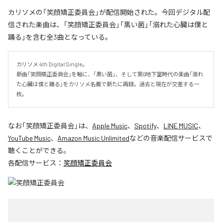
カリソメの「笑顔矯正委員会」が配信開始された。今回デジタル配
信された楽曲は、「笑顔矯正委員会」「黒い菌」「溺れた心臓は僕と
踊る」を含む全3曲となっている。
カリソメ 4th Digital Single。

新曲「笑顔矯正委員会」を軸に、「黒い菌」、そして第0̸地下室時代の楽曲「溺れ
た心臓は僕と踊る」をカリソメ名義で新たに再録。過去と現在が交差する一
枚。
なお「
笑顔矯正委員会
」は、
Apple Music
、
Spotify
、
LINE MUSIC
、
YouTube Music
、
Amazon Music Unlimited
などの音楽配信サービスで
聴くことができる。
各配信サービス：
笑顔矯正委員会