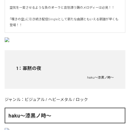
空気を一変させるような負のオーラと哀愁漂う錆のメロディーは必見！！

「嘆きの空」に引き続き配信Singleとして新たな曲調ともいえる新譜が早くも
登場！！
1
：
寡黙の夜
haku～漆黒ノ時～
ジャンル：
ビジュアル
/
ヘビーメタル
/
ロック
haku～漆黒ノ時～