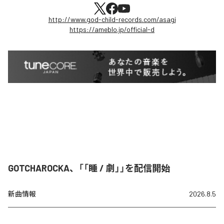
http://www.god-child-records.com/asagi
https://ameblo.jp/official-d
GOTCHAROCKA、「「睡 / 劇」」を配信開始
新曲情報
2026.8.5