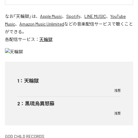
なお「
天輪獄
」は、
Apple Music
、
Spotify
、
LINE MUSIC
、
YouTube
Music
、
Amazon Music Unlimited
などの音楽配信サービスで聴くこと
ができる。
各配信サービス：
天輪獄
1
：
天輪獄
浅葱
2
：
黒琉烏異怒蘇
浅葱
GOD CHILD RECORDS