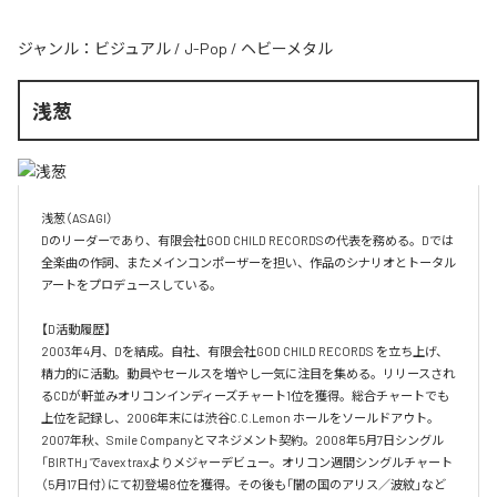
ジャンル：
ビジュアル
/
J-Pop
/
ヘビーメタル
浅葱
浅葱（ASAGI）

Dのリーダーであり、有限会社GOD CHILD RECORDSの代表を務める。Dでは
全楽曲の作詞、またメインコンポーザーを担い、作品のシナリオとトータル
アートをプロデュースしている。

【D活動履歴】

2003年4月、Dを結成。自社、有限会社GOD CHILD RECORDS を立ち上げ、
精力的に活動。動員やセールスを増やし一気に注目を集める。リリースされ
るCDが軒並みオリコンインディーズチャート1位を獲得。総合チャートでも
上位を記録し、2006年末には渋谷C.C.Lemon ホールをソールドアウト。
2007年秋、Smile Companyとマネジメント契約。2008年5月7日シングル
「BIRTH」でavex traxよりメジャーデビュー。オリコン週間シングルチャート
（5月17日付）にて初登場8位を獲得。その後も「闇の国のアリス／波紋」など