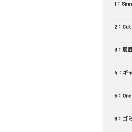
1
：
Sinn
2
：
Cut 
3
：
履
4
：
ギャ
5
：
One
6
：
ゴ