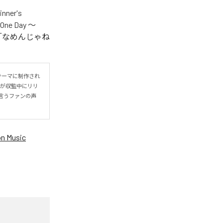
er's
One Day ～
.V.S.」「なめんじゃね
をテーマに制作され
IYOが収監中にリリ
言うファンの声
n Music