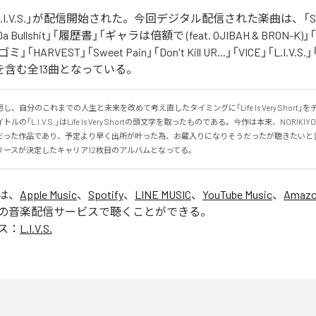
の「L.I.V.S.」が配信開始された。今回デジタル配信された楽曲は、「Sinn
 Da Bullshit」「履歴書」「ギャラは倍額で (feat. OJIBAH & BRON-K)」「
「ゴミ」「HARVEST」「Sweet Pain」「Don't Kill UR...」「VICE」「L.I
を含む全13曲となっている。
、自分のこれまでの人生と未来を改めて考え直したタイミングに「Life Is Very Short」
の「L.I.V.S.」はLife Is Very Shortの頭文字を取ったものである。今作は本来、NORIK
だった作品であり、予定より早く出所が叶った為、お蔵入りになりそうだったが聴きたいと
リースが決定したキャリア12枚目のアルバムとなってる。
」は、
Apple Music
、
Spotify
、
LINE MUSIC
、
YouTube Music
、
Amazo
の音楽配信サービスで聴くことができる。
ス：
L.I.V.S.