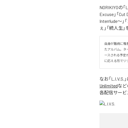
NORIKIYO
Excuse」「Cut
Interrlude～」
ぇ」「続人生」
自身が難病に罹患し
たアルバム。タイトル
ースされる予定
に応える形でリ
なお「
L.I.V.S.
Unlimited
など
各配信サービ