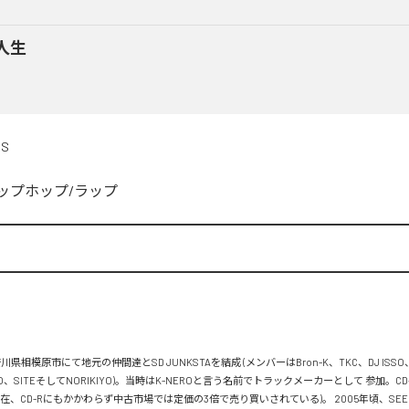
人生
DS
ップホップ/ラップ


川県相模原市にて地元の仲間達とSD JUNKSTAを結成 (メンバーはBron-K、TKC、DJ ISSO
FLO、SITEそしてNORIKIYO)。当時はK-NEROと言う名前でトラックメーカーとして 参加。C
在、CD-Rにもかかわらず中古市場では定価の3倍で売り買いされている)。 2005年頃、SEEDA&