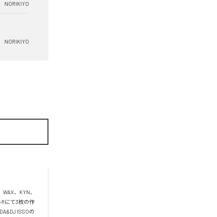
NORIKIYO
NORIKIYO
、WAX、KYN、
D-Rにて3枚の作
DJ ISSOの