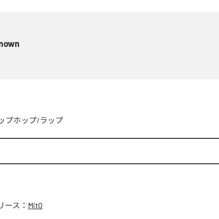
nown
ップホップ/ラップ
リース：
MitO