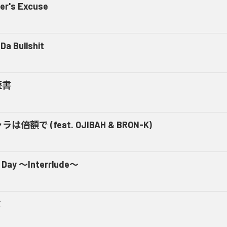
er's Excuse
Da Bullshit
歴書
ラは倍額で (feat. OJIBAH & BRON-K)
 Day ～Interrlude～
ミ