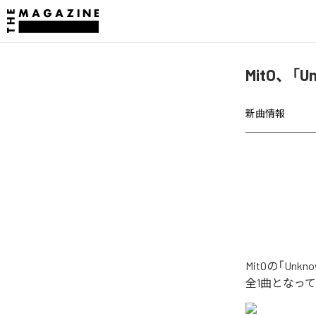
MitO、「
新曲情報
MitOの「U
全1曲となっ