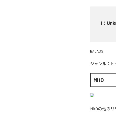
1
：
Unk
BADASS
ジャンル：
ヒ
MitO
MitO
の他のリ