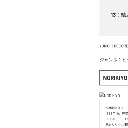
13
：
続
YUKICHI RECOR
ジャンル：
ヒ
NORIKIYO
NORIKIYO is...　 
1999年頃、神奈
OJIBAH、DE
品をリリース(現