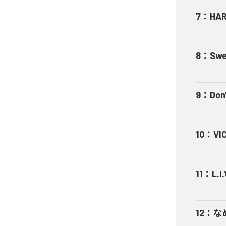
7
：
HA
8
：
Swe
9
：
Don'
10
：
VI
11
：
L.I.
12
：
な