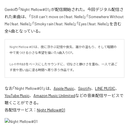
Genkiの「Night Mellow#01」が配信開始された。今回デジタル配信さ
れた楽曲は、「Still can't move on (feat. Nelle)」「Somewhere Without
Me (feat. Nelle)」「Smoky rain (feat. Nelle)」「Eyes (feat. Nelle)」を含む
全4曲となっている。
Night Mellow #01は、夜に浮かぶ記憶や喪失、誰かの温もり、そして暗闇の
中で見つける小さな希望を描いた4曲入りEP。

Lo-fiやR&Bをベースにしたサウンドに、切なさと静けさを重ね、一人で過ご
す夜や思い出に浸る時間へ寄り添う作品です。
なお「
Night Mellow#01
」は、
Apple Music
、
Spotify
、
LINE MUSIC
、
YouTube Music
、
Amazon Music Unlimited
などの音楽配信サービスで
聴くことができる。
各配信サービス：
Night Mellow#01