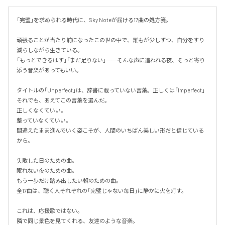
「完璧」を求められる時代に、Sky Noteが届ける17曲の処方箋。

頑張ることが当たり前になったこの世の中で、誰もが少しずつ、自分をすり
減らしながら生きている。

「もっとできるはず」「まだ足りない」──そんな声に追われる夜、そっと寄り
添う音楽があってもいい。

タイトルの「Unperfect」は、辞書に載っていない言葉。正しくは「Imperfect」
それでも、あえてこの言葉を選んだ。

正しくなくていい。

整っていなくていい。

間違えたまま進んでいく姿こそが、人間のいちばん美しい形だと信じている
から。

失敗した日のための曲。

眠れない夜のための曲。

もう一歩だけ踏み出したい朝のための曲。

全17曲は、聴く人それぞれの「完璧じゃない毎日」に静かに火を灯す。

これは、応援歌ではない。

隣で同じ景色を見てくれる、友達のような音楽。
