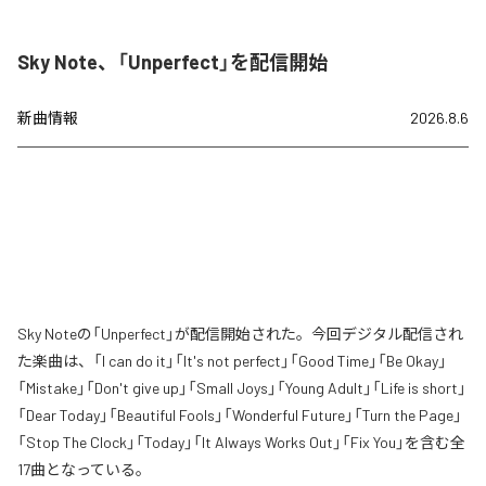
Sky Note、「Unperfect」を配信開始
新曲情報
2026.8.6
Sky Noteの「Unperfect」が配信開始された。今回デジタル配信され
た楽曲は、「I can do it」「It's not perfect」「Good Time」「Be Okay」
「Mistake」「Don't give up」「Small Joys」「Young Adult」「Life is short」
「Dear Today」「Beautiful Fools」「Wonderful Future」「Turn the Page」
「Stop The Clock」「Today」「It Always Works Out」「Fix You」を含む全
17曲となっている。