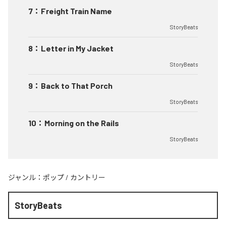
7
：
Freight Train Name
StoryBeats
8
：
Letter in My Jacket
StoryBeats
9
：
Back to That Porch
StoryBeats
10
：
Morning on the Rails
StoryBeats
ジャンル：
ポップ
/
カントリー
StoryBeats