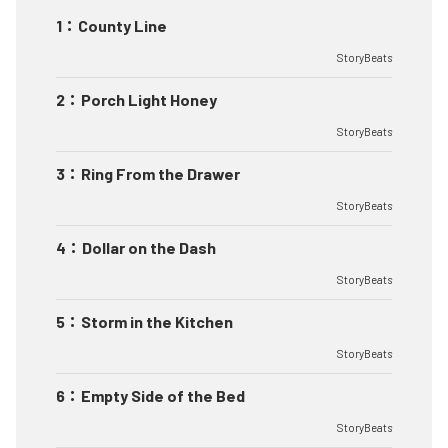
1
：
County Line
StoryBeats
2
：
Porch Light Honey
StoryBeats
3
：
Ring From the Drawer
StoryBeats
4
：
Dollar on the Dash
StoryBeats
5
：
Storm in the Kitchen
StoryBeats
6
：
Empty Side of the Bed
StoryBeats