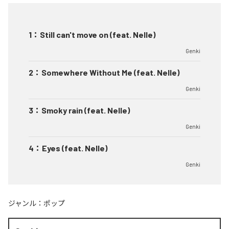
1
：
Still can't move on (feat. Nelle)
Genki
2
：
Somewhere Without Me (feat. Nelle)
Genki
3
：
Smoky rain (feat. Nelle)
Genki
4
：
Eyes (feat. Nelle)
Genki
ジャンル：
ポップ