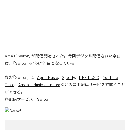
a.o.の「Swipe!」が配信開始された。今回デジタル配信された楽曲
は、「Swipe!」を含む全1曲となっている。
なお「
Swipe!
」は、
Apple Music
、
Spotify
、
LINE MUSIC
、
YouTube
Music
、
Amazon Music Unlimited
などの音楽配信サービスで聴くこと
ができる。
各配信サービス：
Swipe!