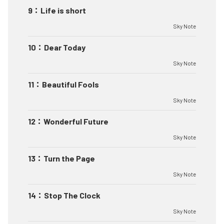
9
：
Life is short
Sky Note
10
：
Dear Today
Sky Note
11
：
Beautiful Fools
Sky Note
12
：
Wonderful Future
Sky Note
13
：
Turn the Page
Sky Note
14
：
Stop The Clock
Sky Note