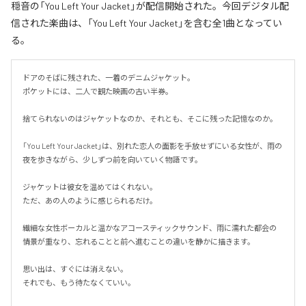
穏音の「You Left Your Jacket」が配信開始された。今回デジタル配
信された楽曲は、「You Left Your Jacket」を含む全1曲となってい
る。
ドアのそばに残された、一着のデニムジャケット。

ポケットには、二人で観た映画の古い半券。

捨てられないのはジャケットなのか、それとも、そこに残った記憶なのか。

「You Left Your Jacket」は、別れた恋人の面影を手放せずにいる女性が、雨の
夜を歩きながら、少しずつ前を向いていく物語です。

ジャケットは彼女を温めてはくれない。

ただ、あの人のように感じられるだけ。

繊細な女性ボーカルと温かなアコースティックサウンド、雨に濡れた都会の
情景が重なり、忘れることと前へ進むことの違いを静かに描きます。

思い出は、すぐには消えない。

それでも、もう待たなくていい。
