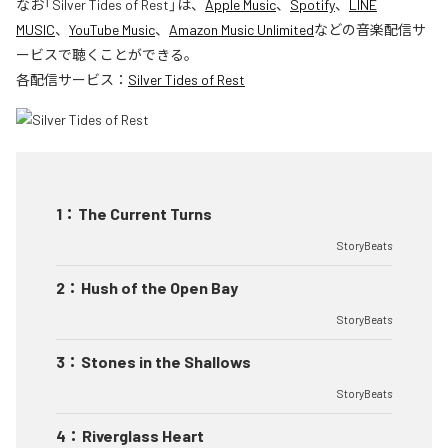
なお「
Silver Tides of Rest
」は、
Apple Music
、
Spotify
、
LINE
MUSIC
、
YouTube Music
、
Amazon Music Unlimited
などの音楽配信サ
ービスで聴くことができる。
各配信サービス：
Silver Tides of Rest
1
：
The Current Turns
StoryBeats
2
：
Hush of the Open Bay
StoryBeats
3
：
Stones in the Shallows
StoryBeats
4
：
Riverglass Heart