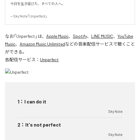
今日を生き延びた、すべての人へ。

-- Sky Note「Unperfect」
なお「
Unperfect
」は、
Apple Music
、
Spotify
、
LINE MUSIC
、
YouTube
Music
、
Amazon Music Unlimited
などの音楽配信サービスで聴くこと
ができる。
各配信サービス：
Unperfect
1
：
I can do it
Sky Note
2
：
It's not perfect
Sky Note