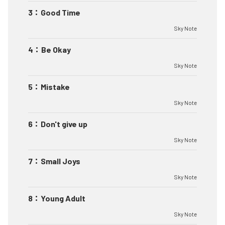
3
：
Good Time
Sky Note
4
：
Be Okay
Sky Note
5
：
Mistake
Sky Note
6
：
Don't give up
Sky Note
7
：
Small Joys
Sky Note
8
：
Young Adult
Sky Note