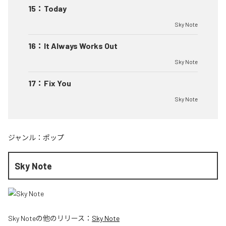
15
：
Today
Sky Note
16
：
It Always Works Out
Sky Note
17
：
Fix You
Sky Note
ジャンル：
ポップ
Sky Note
Sky Note
の他のリリース：
Sky Note