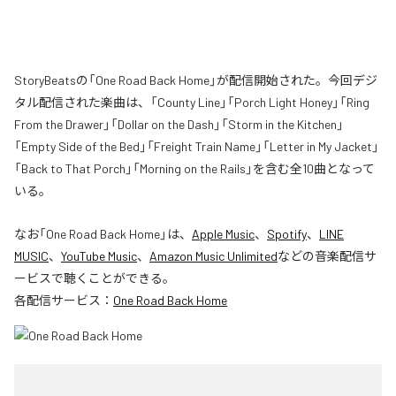
StoryBeatsの「One Road Back Home」が配信開始された。今回デジ
タル配信された楽曲は、「County Line」「Porch Light Honey」「Ring
From the Drawer」「Dollar on the Dash」「Storm in the Kitchen」
「Empty Side of the Bed」「Freight Train Name」「Letter in My Jacket」
「Back to That Porch」「Morning on the Rails」を含む全10曲となって
いる。
なお「
One Road Back Home
」は、
Apple Music
、
Spotify
、
LINE
MUSIC
、
YouTube Music
、
Amazon Music Unlimited
などの音楽配信サ
ービスで聴くことができる。
各配信サービス：
One Road Back Home