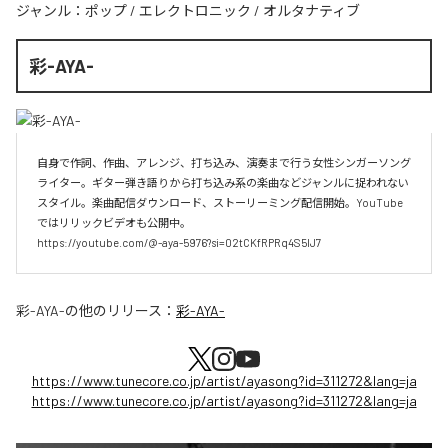
ジャンル：
ポップ
/
エレクトロニック
/
オルタナティブ
彩-AYA-
自身で作詞、作曲、アレンジ、打ち込み、演奏まで行う女性シンガーソング
ライター。ギター弾き語りから打ち込み系の楽曲などジャンルに捉われない
スタイル。楽曲配信ダウンロード、ストーリーミング配信開始。YouTube
ではリリックビデオも公開中。

https://youtube.com/@-aya-5976?si=02tCKfRPRq4S5lJ7
彩-AYA-
の他のリリース：
彩-AYA-
https://www.tunecore.co.jp/artist/ayasong?id=311272&lang=ja
https://www.tunecore.co.jp/artist/ayasong?id=311272&lang=ja