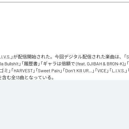
の「L.I.V.S.」が配信開始された。今回デジタル配信された楽曲は、「Sinn
 Da Bullshit」「履歴書」「ギャラは倍額で (feat. OJIBAH & BRON-K)」「
「ゴミ」「HARVEST」「Sweet Pain」「Don't Kill UR...」「VICE」「L.I
を含む全13曲となっている。
、自分のこれまでの人生と未来を改めて考え直したタイミングに「Life Is Very Short」
の「L.I.V.S.」はLife Is Very Shortの頭文字を取ったものである。今作は本来、NORIK
だった作品であり、予定より早く出所が叶った為、お蔵入りになりそうだったが聴きたいと
リースが決定したキャリア12枚目のアルバムとなってる。
」は、
Apple Music
、
Spotify
、
LINE MUSIC
、
YouTube Music
、
Amazo