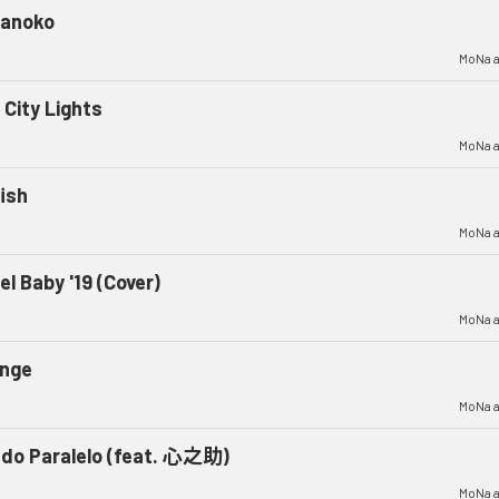
anoko
MoNa a.
 City Lights
MoNa a.
fish
MoNa a.
l Baby '19 (Cover)
MoNa a.
nge
MoNa a.
do Paralelo (feat. 心之助)
MoNa a.