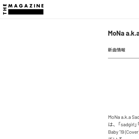
MoNa a.k
新曲情報
MoNa a.k.
は、「sadgirl」「G
Baby '19 (Co