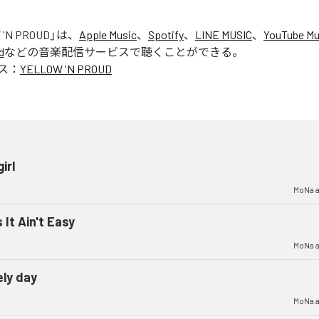
 'N PROUD
」は、
Apple Music
、
Spotify
、
LINE MUSIC
、
YouTube Mu
d
などの音楽配信サービスで聴くことができる。
ス：
YELLOW 'N PROUD
irl
MoNa a.
s It Ain't Easy
MoNa a.
ely day
MoNa a.