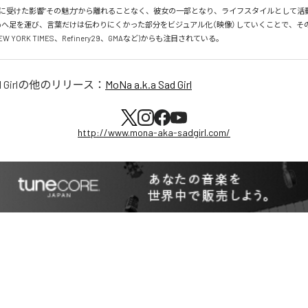
代に受けた影響”その魅力"から離れることなく、彼女の一部となり、ライフスタイルとして活
xicoへ足を運び、言葉だけは伝わりにくかった部分をビジュアル化（映像）していくことで、
W YORK TIMES、Refinery29、GMAなど)からも注目されている。
Girl
の他のリリース：
MoNa a.k.a Sad Girl
http://www.mona-aka-sadgirl.com/