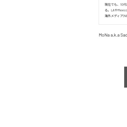
現在でも、10
る。LAやMe
海外メディア(NE
MoNa a.k.a Sad 