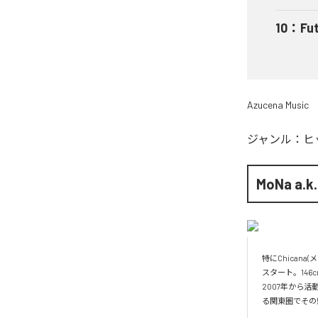
10
：
Fu
Azucena Music
ジャンル：
ヒ
MoNa a.k.
特にChican
スタート。14
2007年から活動拠
る関東圏でその