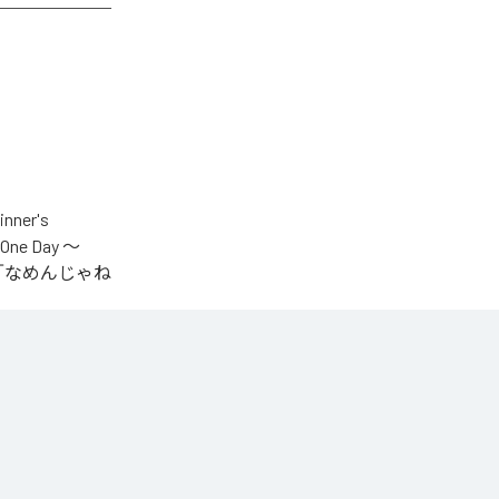
er's
One Day ～
.V.S.」「なめんじゃね
をテーマに制作され
IYOが収監中にリリ
言うファンの声
n Music