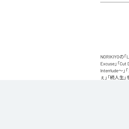
NORIKIYO
Excuse」「Cut
Interrlude～」
ぇ」「続人生」
自身が難病に罹患し
たアルバム。タイトル
ースされる予定
に応える形でリ
なお「
L.I.V.S.