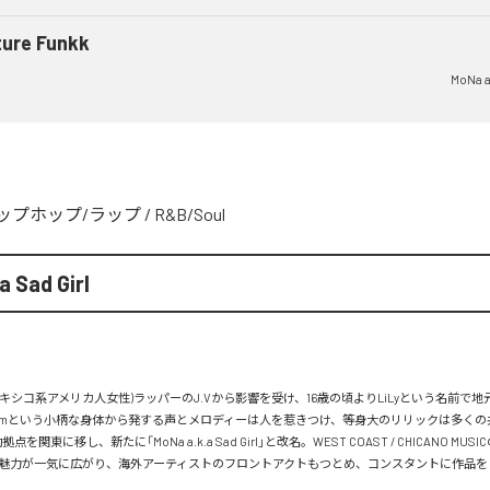
ture Funkk
MoNa a.
ップホップ/ラップ
/
R&B/Soul
a Sad Girl
a(メキシコ系アメリカ人女性)ラッパーのJ.Vから影響を受け、16歳の頃よりLiLyという名前で
6cmという小柄な身体から発する声とメロディーは人を惹きつけ、等身大のリリックは多くの
点を関東に移し、新たに「MoNa a.k.a Sad Girl」と改名。WEST COAST / CHICANO MU
魅力が一気に広がり、海外アーティストのフロントアクトもつとめ、コンスタントに作品をリリ