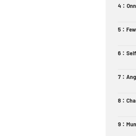
4
：
Onn
5
：
Few
6
：
Sel
7
：
Ange
8
：
Cha
9
：
Mun