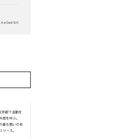
k.a Sad Girl
地元京都で活動を
共感を呼ぶ。
SICの最も勢いのあ
ース。
