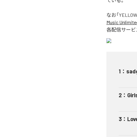
ている。
なお「
YELLOW
Music Unlimite
各配信サービ
1
：
sadg
2
：
Girl
3
：
Lov