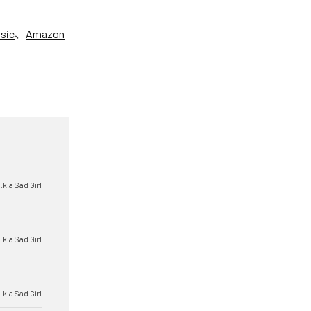
sic
、
Amazon
k.a Sad Girl
k.a Sad Girl
k.a Sad Girl