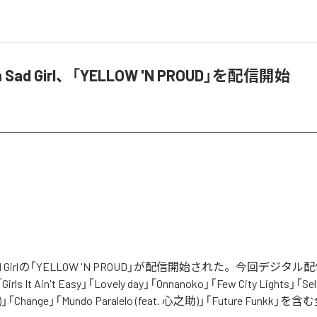
.a Sad Girl、「YELLOW 'N PROUD」を配信開始
a Sad Girlの「YELLOW 'N PROUD」が配信開始された。今回デジ
irls It Ain't Easy」「Lovely day」「Onnanoko」「Few City Lights」「Sel
ver)」「Change」「Mundo Paralelo (feat. 心之助)」「Future Funkk