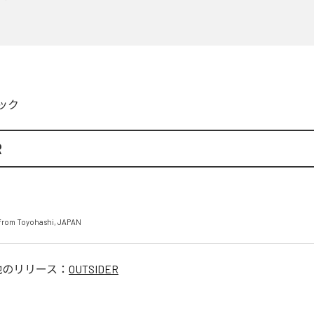
ック
R
from Toyohashi, JAPAN
他のリリース：
OUTSIDER