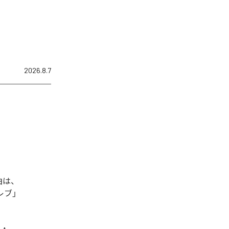
2026.8.7
曲は、
セレブ」