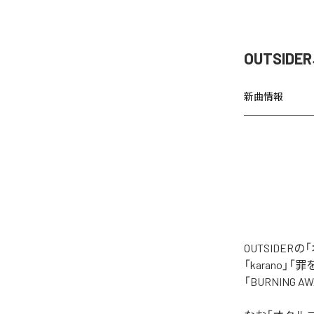
OUTSI
新曲情報
OUTSIDE
「karano」「
「BURNING