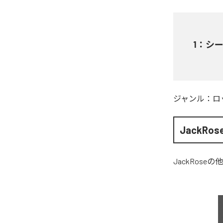
1
：
シ
ジャンル：
ロ
JackRos
JackRose
の他