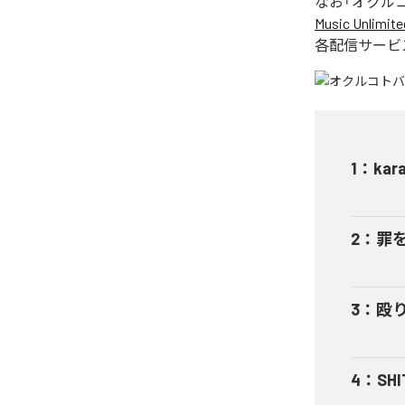
なお「
オクル
Music Unlimite
各配信サービ
1
：
kar
2
：
罪
3
：
殴
4
：
SHI