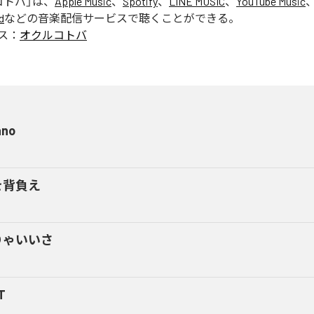
コトバ
」は、
Apple Music
、
Spotify
、
LINE MUSIC
、
YouTube Music
d
などの音楽配信サービスで聴くことができる。
ス：
オクルコトバ
ano
を背負え
りゃいいさ
T