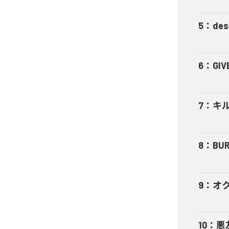
5
：
des
6
：
GIV
7
：
キ
8
：
BUR
9
：
オ
10
：
悪