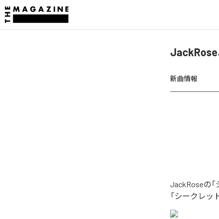
JackR
新曲情報
JackRo
「シークレッ