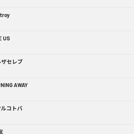
troy
E US
ルザセレブ
NING AWAY
クルコトバ
友