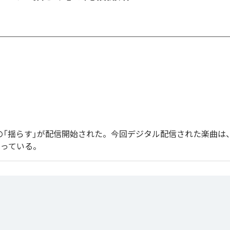
endoの「揺らす」が配信開始された。今回デジタル配信された楽曲は
なっている。
」は、
Apple Music
、
Spotify
、
LINE MUSIC
、
YouTube Music
、
Amazo
の音楽配信サービスで聴くことができる。