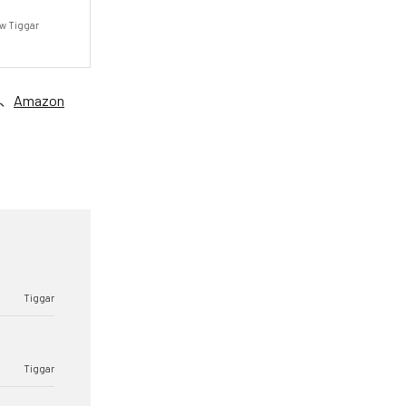
iggar 
、
Amazon
Tiggar
Tiggar