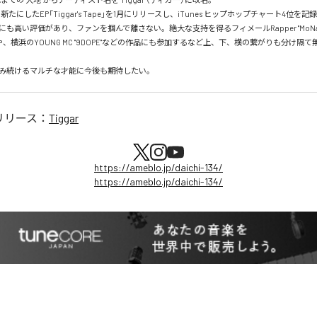
新たにしたEP「Tiggar's Tape」を1月にリリースし、iTunes ヒップホップチャート4位を記録
も高い評価があり、ファンを掴んで離さない。絶大な支持を得るフィメールRapper "MoNa a.
の客演や、横浜のYOUNG MC "9DOPE"などの作品にも参加するなど上、下、横の繋がりも分け隔
み続けるマルチな才能に今後も期待したい。
リリース：
Tiggar
https://ameblo.jp/daichi-134/
https://ameblo.jp/daichi-134/