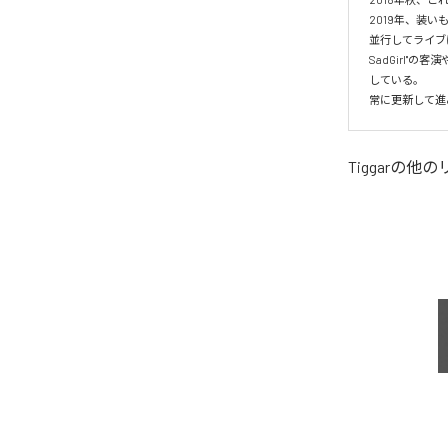
2019年、装いも
並行してライブに
SadGirl"
している。

常に更新して進
Tiggar
の他の