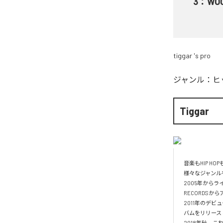
3
：
WOO
tiggar 's pro
ジャンル：
ヒ
Tiggar
音楽もHIP H
様々なジャンル
2005年からラ
RECORDSか
2011年のデビュ
バムをリリース
2018年秋、これ