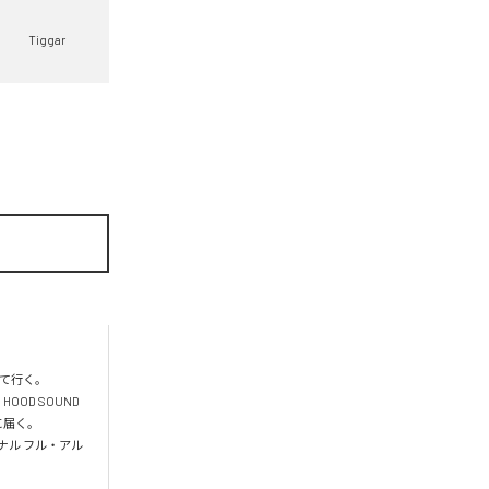
Tiggar
行く。 

D SOUND 
に届く。

リジナル フル・アル