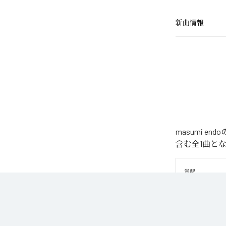
新曲情報
masumi 
含む全1曲と
覚醒
なお「
揺らす
Unlimited
など