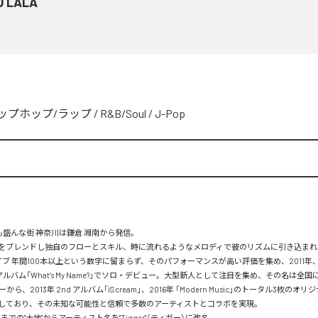
 LALA
ップホップ/ラップ
/
R&B/Soul
/
J-Pop
OPも盛んな街 神奈川は鎌倉 湘南から発信。

をブレンドし独自のフローとスキル、時に流れるようなメロディで彼のリズムに引き込まれて
イブ 年間100本以上という数字に留まらず、そのパフォーマンスが高い評価を集め、2011年、HOO
らアルバム「What’s My Name?」でソロ・デビュー。大型新人として注目を集め、その名は全国
ーから、2013年 2nd アルバム「iScream」、2016年 「Modern Music」のトータル3枚のオ
しており、その未知な可能性と信頼で多数のアーティストとコラボを実現。

までの"大地"からアーティスト名を"Tiggar"（ティガー）に改名。
