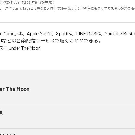
大地改め Tiggarの2021年新作が完成！

ーズ  Tiggar's Tapeとは異なるメロウでSlowなサウンドの中にもラップのスキルが光るNew T
he Moon
」は、
Apple Music
、
Spotify
、
LINE MUSIC
、
YouTube Music
d
などの音楽配信サービスで聴くことができる。
ス：
Under The Moon
er The Moon
A