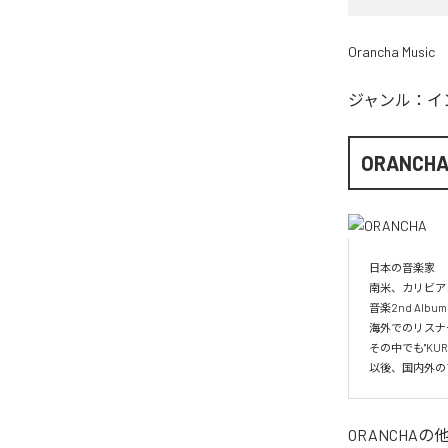
Orancha Music
ジャンル：
イ
ORANCH
日本の音楽家

南米、カリビア
音楽2nd Albu
海外でのリスナー
その中でも"KUR
以後、国内外の
ORANCHA
の