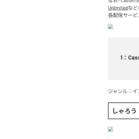
なお「
Cassett
Unlimited
など
各配信サービ
1
：
Cas
ジャンル：
イ
しゃろう