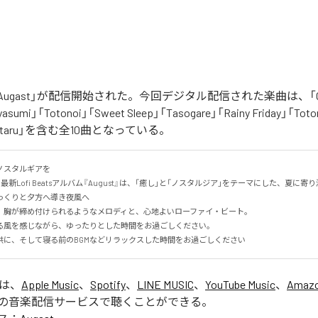
「Augast」が配信開始された。今回デジタル配信された楽曲は、「Oran
asumi」「Totonoi」「Sweet Sleep」「Tasogare」「Rainy Friday」「Toton
「Hotaru」を含む全10曲となっている。
スタルギアを

る最新Lofi Beatsアルバム『August』は、「癒し」と「ノスタルジア」をテーマにした、夏に寄り添
くりと夕方へ導き夜風へ

、胸が締め付けられるようなメロディと、心地よいローファイ・ビート。

る風を感じながら、ゆったりとした時間をお過ごしください。

供に、そして寝る前のBGMなどリラックスした時間をお過ごしください
」は、
Apple Music
、
Spotify
、
LINE MUSIC
、
YouTube Music
、
Amazo
の音楽配信サービスで聴くことができる。