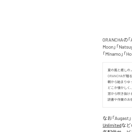
ORANCHAの
Moon」「Natsuy
「Minamo」
夏の風と癒しのノ
ORANCHAが贈
朝から始まりゆっ
どこか懐かしく
窓から吹き抜け
読書や作業のお
なお「
Augast
Unlimited
など