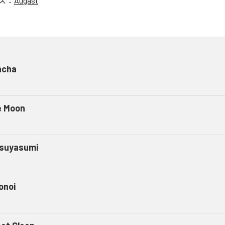
ス：
Augast
ncha
e Moon
suyasumi
onoi