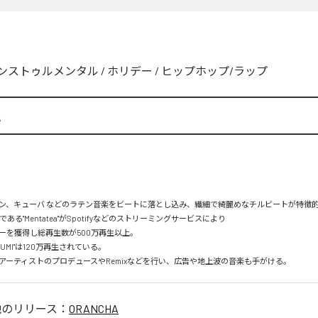
ンストゥルメンタル
/
ホリデー
/
ヒップホップ/ラップ
A
ン、キューバ などのラテン音楽をビートに落とし込み、繊細で綺麗めなチルビートが特徴的。
mである"Mentatea"がSpotifyなどのストリーミングサービスにより

を獲得し総再生数が500万再生以上。

UMI"は120万再生されている。

アーティストのプロデュースやRemixなどを行い、広告や地上波の音楽も手がける。
他のリリース：
ORANCHA