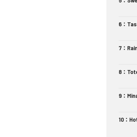
5
：
Swe
6
：
Tas
7
：
Rai
8
：
Tot
9
：
Min
10
：
Ho