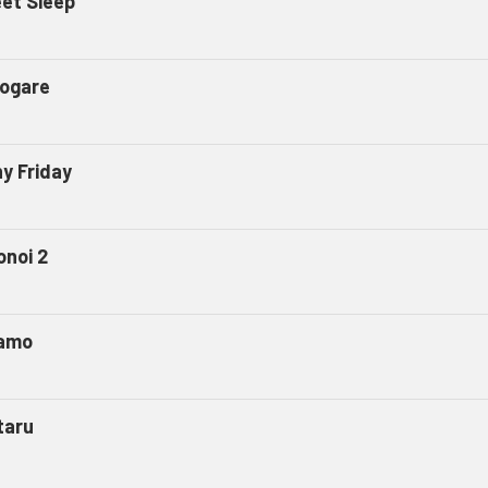
et Sleep
ogare
ny Friday
onoi 2
amo
taru