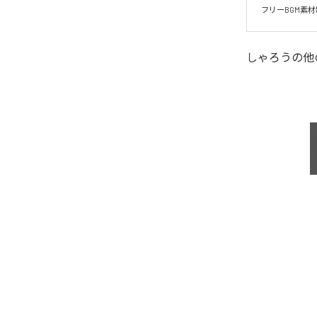
フリーBGM素
しゃろう
の他