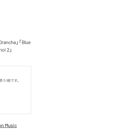
cha」「Blue
oi 2」
う1枚です。

n Music